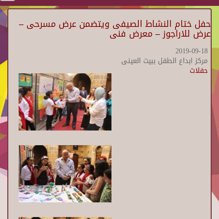
حفل ختام النشاط الصيفى ويتضمن عرض مسرحى –
عرض للاراجوز – معرض فنى
2019-09-18
مركز ابداع الطفل ببيت العينى
حفلات