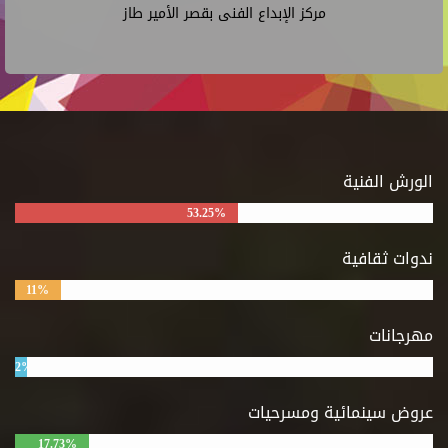
مركز الإبداع الفنى بقصر الأمير طاز
الورش الفنية
53.25%
ندوات ثقافية
11%
مهرجانات
2%
عروض سينمائية ومسرحيات
17.73%