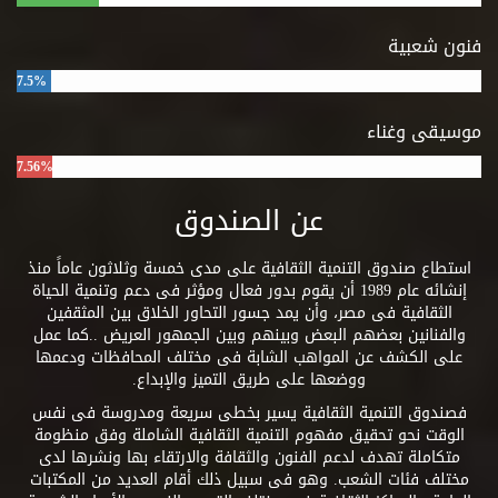
فنون شعبية
7.5%
موسيقى وغناء
7.56%
عن الصندوق
استطاع صندوق التنمية الثقافية على مدى خمسة وثلاثون عاماً منذ
إنشائه عام 1989 أن يقوم بدور فعال ومؤثر فى دعم وتنمية الحياة
الثقافية فى مصر، وأن يمد جسور التحاور الخلاق بين المثقفين
والفنانين بعضهم البعض وبينهم وبين الجمهور العريض ..كما عمل
على الكشف عن المواهب الشابة فى مختلف المحافظات ودعمها
ووضعها على طريق التميز والإبداع.
فصندوق التنمية الثقافية يسير بخطى سريعة ومدروسة فى نفس
الوقت نحو تحقيق مفهوم التنمية الثقافية الشاملة وفق منظومة
متكاملة تهدف لدعم الفنون والثقافة والارتقاء بها ونشرها لدى
مختلف فئات الشعب. وهو فى سبيل ذلك أقام العديد من المكتبات