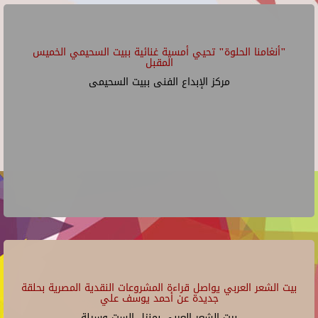
"أنغامنا الحلوة" تحيي أمسية غنائية ببيت السحيمي الخميس
المقبل
مركز الإبداع الفنى ببيت السحيمى
بيت الشعر العربي يواصل قراءة المشروعات النقدية المصرية بحلقة
جديدة عن أحمد يوسف علي
بيت الشعر العربي بمنزل الست وسيلة