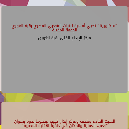
"فلكلوريتا" تحيي أمسية للتراث الشعبي المصري بقبة الغوري
الجمعة المقبلة
مركز الإبداع الفنى بقبة الغورى
السبت القادم بمتحف ومركز إبداع نجيب محفوظ ندوة بعنوان
"نغم.. العمارة والمكان في ذاكرة الأغنية المصرية"