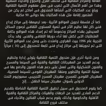
العامة والمراكز الثقافية فى مختلف القرى والنجوع والأحياء الشعبية
وهذا من أهم الأعمال التى تضرب فى عمق مفهوم التنمية الثقافية.
وبلغ عدد المكتبات التى أنشأها الصندوق فى أماكن لم يكن من
المتصور إقامة مثل هذه المكتبات بها حوالى 90 مكتبة .
كما أن فلسفة تحويل المواقع الأثرية –بعد ترميمها–إلى مراكز إبداع
فنى كان لها عظيم الأثر فى تنمية المستوى الثقافى لجموع السكان
المحيطين بهذه المراكز وخصوصاً أنه تم إمداد هذه المواقع بكافة
المتطلبات التى تكفل لها أداء دورها الثقافى والفنى. وقد بدأت
التجربة عام 1996 ببيت الهراوى وامتدت حتى وصل عدد المواقع الأثرية
التى تم تحويلها إلى مراكز إبداع فنى تابعة للصندوق إلى (16 ) مركزاً
.. .
ومن ناحية أخرى فإن صندوق التنمية الثقافية يتولى إدارة وتنظيم
ودعم العديد من المهرجانات الثقافية والفنية فى السينما والمسرح
والفنون التشكيلية والتى تعمل على دعم هذه الفنون والدفع بها فى
عملية التنمية والتطوير ومنها: المهرجان القومى للسينما المصرية،
المهرجان القومى للمسرح، مهرجان المسرح التجريبى، سمبوزيوم النحت
الدولى بأسوان، مهرجان سينما الطفل.....إلخ
كما يقوم الصندوق فى سبيل تحقيق التنمية الثقافية الشاملة بتقديم
الدعم المادى للعديد من الجهات والهيئات والمراكز الثقافية والفنية
الأهلية والحكومية وكذلك يقوم بدعم شباب الفنانين والأدباء فى
مختلف فروع الثقافة.