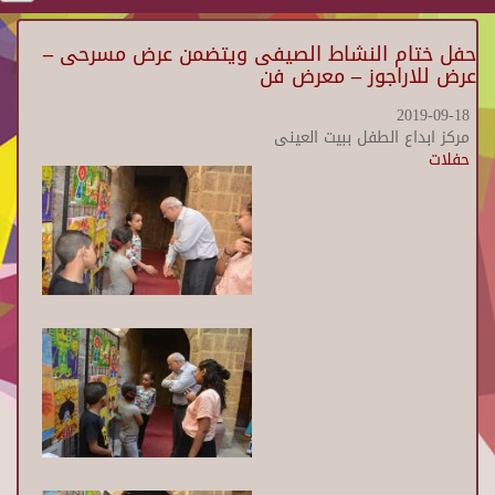
حفل ختام النشاط الصيفى ويتضمن عرض مسرحى –
عرض للاراجوز – معرض فن
2019-09-18
مركز ابداع الطفل ببيت العينى
حفلات