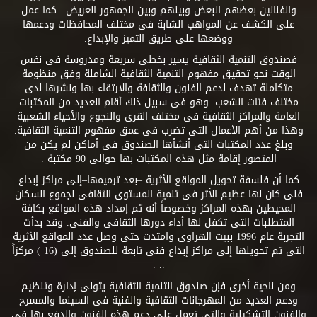
والفنانين بعضهم البعض وبينهم وبين الجمهور العريض ..كما عمل
على الكشف عن المواهب الشابة فى مختلف المحافظات ودعمها
ووضعها على طريق التميز والإبداع.
فصندوق التنمية الثقافية يسير بخطى سريعة ومدروسة فى نفس
الوقت نحو تحقيق مفهوم التنمية الثقافية الشاملة وفق منظومة
متكاملة تهدف لدعم الفنون والثقافة والارتقاء بها ونشرها لدى
مختلف فئات الشعب. وهو فى سبيل ذلك أقام العديد من المكتبات
العامة والمراكز الثقافية فى مختلف القرى والنجوع والأحياء الشعبية
وهذا من أهم الأعمال التى تضرب فى عمق مفهوم التنمية الثقافية.
وبلغ عدد المكتبات التى أنشأها الصندوق فى أماكن لم يكن من
المتصور إقامة مثل هذه المكتبات بها حوالى 90 مكتبة .
كما أن فلسفة تحويل المواقع الأثرية –بعد ترميمها–إلى مراكز إبداع
فنى كان لها عظيم الأثر فى تنمية المستوى الثقافى لجموع السكان
المحيطين بهذه المراكز وخصوصاً أنه تم إمداد هذه المواقع بكافة
المتطلبات التى تكفل لها أداء دورها الثقافى والفنى. وقد بدأت
التجربة عام 1996 ببيت الهراوى وامتدت حتى وصل عدد المواقع الأثرية
التى تم تحويلها إلى مراكز إبداع فنى تابعة للصندوق إلى (16 ) مركزاً
.. .
ومن ناحية أخرى فإن صندوق التنمية الثقافية يتولى إدارة وتنظيم
ودعم العديد من المهرجانات الثقافية والفنية فى السينما والمسرح
والفنون التشكيلية والتى تعمل على دعم هذه الفنون والدفع بها فى