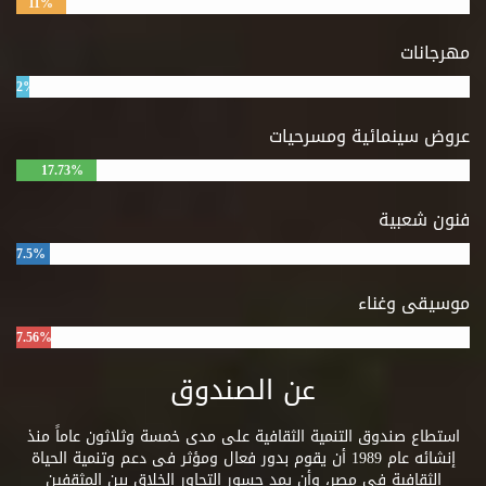
11%
مهرجانات
2%
عروض سينمائية ومسرحيات
17.73%
فنون شعبية
7.5%
موسيقى وغناء
7.56%
عن الصندوق
استطاع صندوق التنمية الثقافية على مدى خمسة وثلاثون عاماً منذ
إنشائه عام 1989 أن يقوم بدور فعال ومؤثر فى دعم وتنمية الحياة
الثقافية فى مصر، وأن يمد جسور التحاور الخلاق بين المثقفين