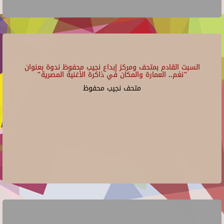
السبت القادم بمتحف ومركز إبداع نجيب محفوظ ندوة بعنوان
"نغم.. العمارة والمكان في ذاكرة الأغنية المصرية"
متحف نجيب محفوظ