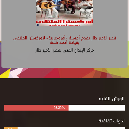
قصر الأمير طاز يقدم أمسية «أفرو-عربية» لأوركسترا الملتقى
بقيادة أحمد شمة
مركز الإبداع الفنى بقصر الأمير طاز
الورش الفنية
53.25%
ندوات ثقافية