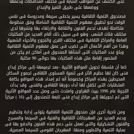
على الكشف عن المواهب الشابة فى مختلف المحافظات ودعمها
ووضعها على طريق التميز والإبداع.
فصندوق التنمية الثقافية يسير بخطى سريعة ومدروسة فى نفس
الوقت نحو تحقيق مفهوم التنمية الثقافية الشاملة وفق منظومة
متكاملة تهدف لدعم الفنون والثقافة والارتقاء بها ونشرها لدى
مختلف فئات الشعب. وهو فى سبيل ذلك أقام العديد من المكتبات
العامة والمراكز الثقافية فى مختلف القرى والنجوع والأحياء الشعبية
وهذا من أهم الأعمال التى تضرب فى عمق مفهوم التنمية الثقافية.
وبلغ عدد المكتبات التى أنشأها الصندوق فى أماكن لم يكن من
المتصور إقامة مثل هذه المكتبات بها حوالى 90 مكتبة .
كما أن فلسفة تحويل المواقع الأثرية –بعد ترميمها–إلى مراكز إبداع
فنى كان لها عظيم الأثر فى تنمية المستوى الثقافى لجموع السكان
المحيطين بهذه المراكز وخصوصاً أنه تم إمداد هذه المواقع بكافة
المتطلبات التى تكفل لها أداء دورها الثقافى والفنى. وقد بدأت
التجربة عام 1996 ببيت الهراوى وامتدت حتى وصل عدد المواقع الأثرية
التى تم تحويلها إلى مراكز إبداع فنى تابعة للصندوق إلى (16 ) مركزاً
.. .
ومن ناحية أخرى فإن صندوق التنمية الثقافية يتولى إدارة وتنظيم
ودعم العديد من المهرجانات الثقافية والفنية فى السينما والمسرح
والفنون التشكيلية والتى تعمل على دعم هذه الفنون والدفع بها فى
عملية التنمية والتطوير ومنها: المهرجان القومى للسينما المصرية،