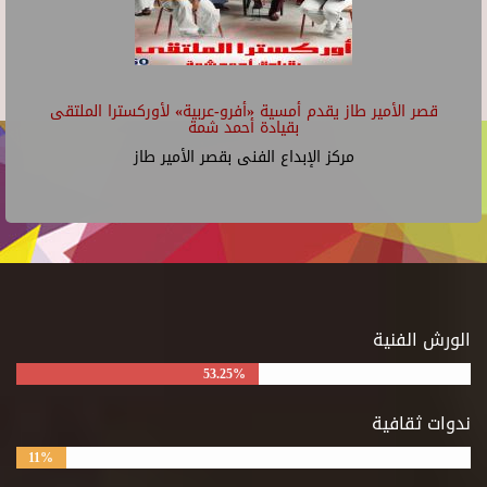
قصر الأمير طاز يقدم أمسية «أفرو-عربية» لأوركسترا الملتقى
بقيادة أحمد شمة
مركز الإبداع الفنى بقصر الأمير طاز
الورش الفنية
53.25%
ندوات ثقافية
11%