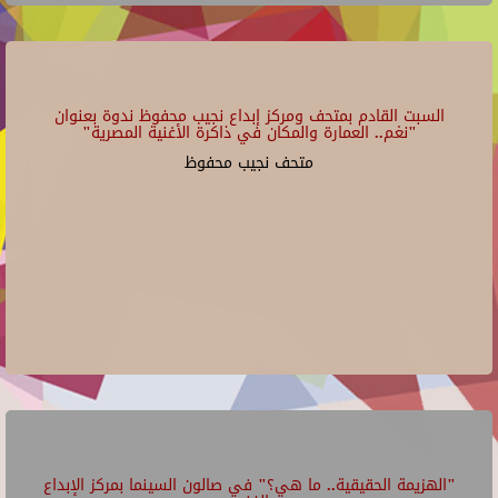
السبت القادم بمتحف ومركز إبداع نجيب محفوظ ندوة بعنوان
"نغم.. العمارة والمكان في ذاكرة الأغنية المصرية"
متحف نجيب محفوظ
"الهزيمة الحقيقية.. ما هي؟" في صالون السينما بمركز الإبداع