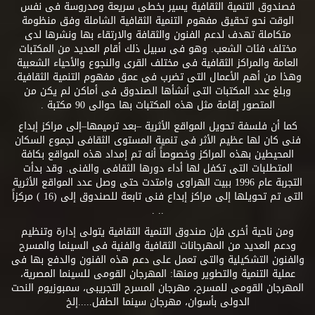
فصندوق التنمية الثقافية يسير بخطى سريعة ومدروسة فى نفس
الوقت نحو تحقيق مفهوم التنمية الثقافية الشاملة وفق منظومة
متكاملة تهدف لدعم الفنون والثقافة والارتقاء بها ونشرها لدى
مختلف فئات الشعب. وهو فى سبيل ذلك أقام العديد من المكتبات
العامة والمراكز الثقافية فى مختلف القرى والنجوع والأحياء الشعبية
وهذا من أهم الأعمال التى تضرب فى عمق مفهوم التنمية الثقافية.
وبلغ عدد المكتبات التى أنشأها الصندوق فى أماكن لم يكن من
المتصور إقامة مثل هذه المكتبات بها حوالى 90 مكتبة .
كما أن فلسفة تحويل المواقع الأثرية –بعد ترميمها–إلى مراكز إبداع
فنى كان لها عظيم الأثر فى تنمية المستوى الثقافى لجموع السكان
المحيطين بهذه المراكز وخصوصاً أنه تم إمداد هذه المواقع بكافة
المتطلبات التى تكفل لها أداء دورها الثقافى والفنى. وقد بدأت
التجربة عام 1996 ببيت الهراوى وامتدت حتى وصل عدد المواقع الأثرية
التى تم تحويلها إلى مراكز إبداع فنى تابعة للصندوق إلى (16 ) مركزاً
.. .
ومن ناحية أخرى فإن صندوق التنمية الثقافية يتولى إدارة وتنظيم
ودعم العديد من المهرجانات الثقافية والفنية فى السينما والمسرح
والفنون التشكيلية والتى تعمل على دعم هذه الفنون والدفع بها فى
عملية التنمية والتطوير ومنها: المهرجان القومى للسينما المصرية،
المهرجان القومى للمسرح، مهرجان المسرح التجريبى، سمبوزيوم النحت
الدولى بأسوان، مهرجان سينما الطفل.....إلخ