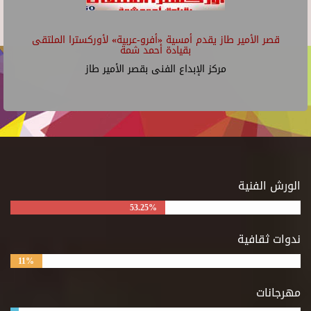
قصر الأمير طاز يقدم أمسية «أفرو-عربية» لأوركسترا الملتقى
بقيادة أحمد شمة
مركز الإبداع الفنى بقصر الأمير طاز
الورش الفنية
53.25%
ندوات ثقافية
11%
مهرجانات