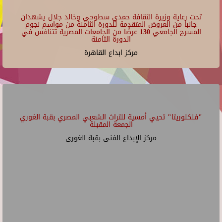
تحت رعاية وزيرة الثقافة حمدي سطوحي وخالد جلال يشهدان
جانبا من العروض المتقدمة للدورة الثامنة من مواسم نجوم
المسرح الجامعي 130 عرضًا من الجامعات المصرية تتنافس في
الدورة الثامنة
مركز ابداع القاهرة
"فلكلوريتا" تحيي أمسية للتراث الشعبي المصري بقبة الغوري
الجمعة المقبلة
مركز الإبداع الفنى بقبة الغورى