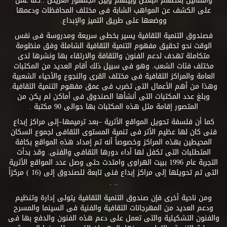
والفنانين بعضهم البعض وبينهم وبين الجمهور العريض ..كما عمل
على الكشف عن المواهب الشابة فى مختلف المحافظات ودعمها
ووضعها على طريق التميز والإبداع.
فصندوق التنمية الثقافية يسير بخطى سريعة ومدروسة فى نفس
الوقت نحو تحقيق مفهوم التنمية الثقافية الشاملة وفق منظومة
متكاملة تهدف لدعم الفنون والثقافة والارتقاء بها ونشرها لدى
مختلف فئات الشعب. وهو فى سبيل ذلك أقام العديد من المكتبات
العامة والمراكز الثقافية فى مختلف القرى والنجوع والأحياء الشعبية
وهذا من أهم الأعمال التى تضرب فى عمق مفهوم التنمية الثقافية.
وبلغ عدد المكتبات التى أنشأها الصندوق فى أماكن لم يكن من
المتصور إقامة مثل هذه المكتبات بها حوالى 90 مكتبة .
كما أن فلسفة تحويل المواقع الأثرية –بعد ترميمها–إلى مراكز إبداع
فنى كان لها عظيم الأثر فى تنمية المستوى الثقافى لجموع السكان
المحيطين بهذه المراكز وخصوصاً أنه تم إمداد هذه المواقع بكافة
المتطلبات التى تكفل لها أداء دورها الثقافى والفنى. وقد بدأت
التجربة عام 1996 ببيت الهراوى وامتدت حتى وصل عدد المواقع الأثرية
التى تم تحويلها إلى مراكز إبداع فنى تابعة للصندوق إلى (16 ) مركزاً
.. .
ومن ناحية أخرى فإن صندوق التنمية الثقافية يتولى إدارة وتنظيم
ودعم العديد من المهرجانات الثقافية والفنية فى السينما والمسرح
والفنون التشكيلية والتى تعمل على دعم هذه الفنون والدفع بها فى