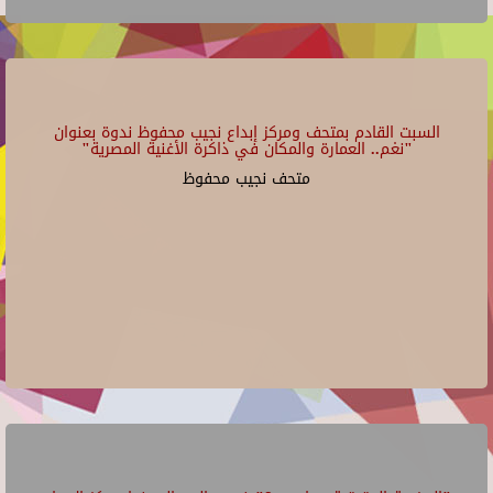
السبت القادم بمتحف ومركز إبداع نجيب محفوظ ندوة بعنوان
"نغم.. العمارة والمكان في ذاكرة الأغنية المصرية"
متحف نجيب محفوظ