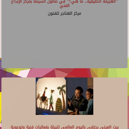
"الهزيمة الحقيقية.. ما هي؟" في صالون السينما بمركز الإبداع
الفني
مركز الهناجر للفنون
بيت العيني يحتفي باليوم العالمي للبيئة بفعاليات فنية وتوعوية