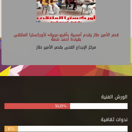
قصر الأمير طاز يقدم أمسية «أفرو-عربية» لأوركسترا الملتقى
بقيادة أحمد شمة
مركز الإبداع الفنى بقصر الأمير طاز
الورش الفنية
53.25%
ندوات ثقافية
11%