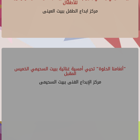
للأطفال
مركز ابداع الطفل ببيت العينى
"أنغامنا الحلوة" تحيي أمسية غنائية ببيت السحيمي الخميس
المقبل
مركز الإبداع الفنى ببيت السحيمى