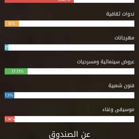
ندوات ثقافية
11%
مهرجانات
2%
عروض سينمائية ومسرحيات
17.73%
فنون شعبية
7.5%
موسيقى وغناء
7.56%
عن الصندوق