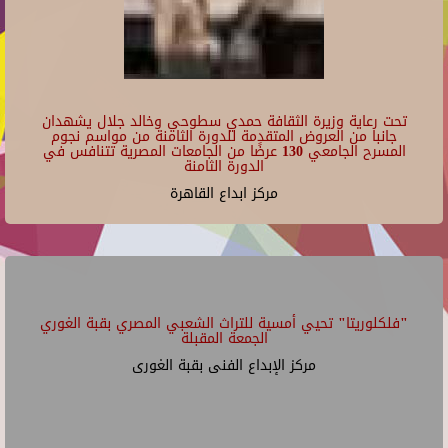
تحت رعاية وزيرة الثقافة حمدي سطوحي وخالد جلال يشهدان
جانبا من العروض المتقدمة للدورة الثامنة من مواسم نجوم
المسرح الجامعي 130 عرضًا من الجامعات المصرية تتنافس في
الدورة الثامنة
مركز ابداع القاهرة
"فلكلوريتا" تحيي أمسية للتراث الشعبي المصري بقبة الغوري
الجمعة المقبلة
مركز الإبداع الفنى بقبة الغورى