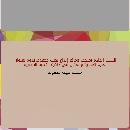
السبت القادم بمتحف ومركز إبداع نجيب محفوظ ندوة بعنوان
"نغم.. العمارة والمكان في ذاكرة الأغنية المصرية"
متحف نجيب محفوظ