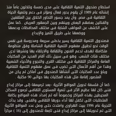
استطاع صندوق التنمية الثقافية على مدى خمسة وثلاثون عاماً منذ
إنشائه عام 1989 أن يقوم بدور فعال ومؤثر فى دعم وتنمية الحياة
الثقافية فى مصر، وأن يمد جسور التحاور الخلاق بين المثقفين
والفنانين بعضهم البعض وبينهم وبين الجمهور العريض ..كما عمل
على الكشف عن المواهب الشابة فى مختلف المحافظات ودعمها
ووضعها على طريق التميز والإبداع.
فصندوق التنمية الثقافية يسير بخطى سريعة ومدروسة فى نفس
الوقت نحو تحقيق مفهوم التنمية الثقافية الشاملة وفق منظومة
متكاملة تهدف لدعم الفنون والثقافة والارتقاء بها ونشرها لدى
مختلف فئات الشعب. وهو فى سبيل ذلك أقام العديد من المكتبات
العامة والمراكز الثقافية فى مختلف القرى والنجوع والأحياء الشعبية
وهذا من أهم الأعمال التى تضرب فى عمق مفهوم التنمية الثقافية.
وبلغ عدد المكتبات التى أنشأها الصندوق فى أماكن لم يكن من
المتصور إقامة مثل هذه المكتبات بها حوالى 90 مكتبة .
كما أن فلسفة تحويل المواقع الأثرية –بعد ترميمها–إلى مراكز إبداع
فنى كان لها عظيم الأثر فى تنمية المستوى الثقافى لجموع السكان
المحيطين بهذه المراكز وخصوصاً أنه تم إمداد هذه المواقع بكافة
المتطلبات التى تكفل لها أداء دورها الثقافى والفنى. وقد بدأت
التجربة عام 1996 ببيت الهراوى وامتدت حتى وصل عدد المواقع الأثرية
التى تم تحويلها إلى مراكز إبداع فنى تابعة للصندوق إلى (16 ) مركزاً
.. .