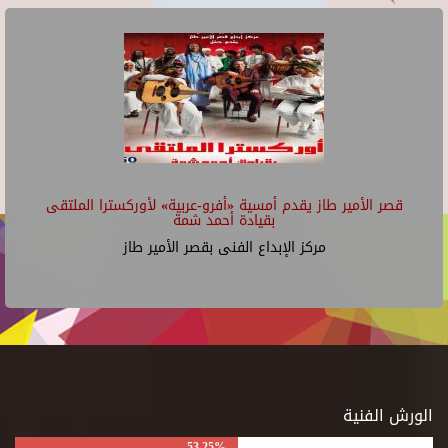
قصر الأمير طاز يقدم أمسية «أفرو-عربية» لأوركسترا الملتقى
بقيادة أحمد شمة
مركز الإبداع الفنى بقصر الأمير طاز
الورش الفنية
53.25%