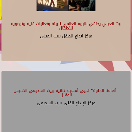
بيت العيني يحتفي باليوم العالمي للبيئة بفعاليات فنية وتوعوية
للأطفال
مركز ابداع الطفل ببيت العينى
"أنغامنا الحلوة" تحيي أمسية غنائية ببيت السحيمي الخميس
المقبل
مركز الإبداع الفنى ببيت السحيمى