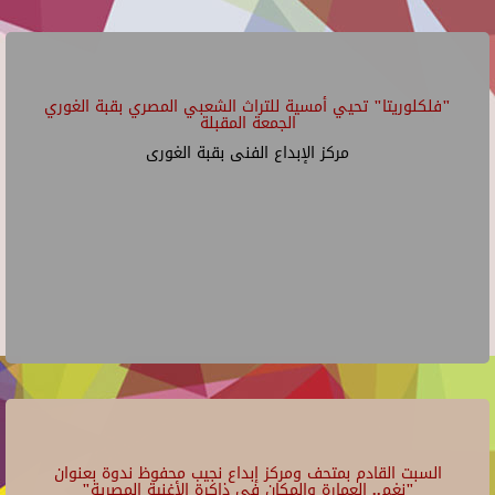
"فلكلوريتا" تحيي أمسية للتراث الشعبي المصري بقبة الغوري
الجمعة المقبلة
مركز الإبداع الفنى بقبة الغورى
السبت القادم بمتحف ومركز إبداع نجيب محفوظ ندوة بعنوان
"نغم.. العمارة والمكان في ذاكرة الأغنية المصرية"