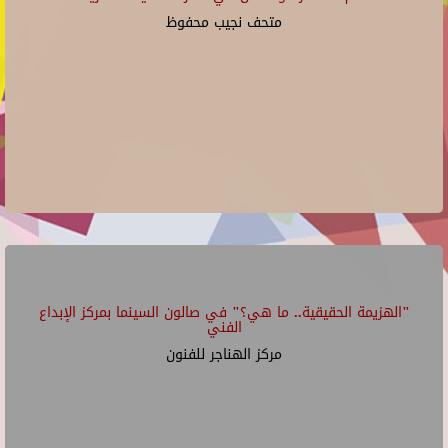
متحف نجيب محفوظ
"الهزيمة الحقيقية.. ما هي؟" في صالون السينما بمركز الإبداع
الفني
مركز الهناجر للفنون