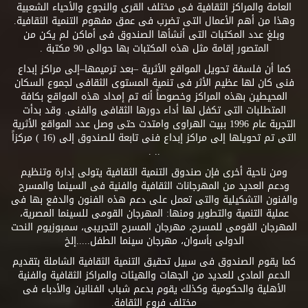
العامة والمراكز الثقافية فى مختلف القرى والنجوع والأحياء الشعبية
وهذا من أهم الأعمال التى تضرب فى عمق مفهوم التنمية الثقافية.
وبلغ عدد المكتبات التى أنشأها الصندوق فى أماكن لم يكن من
المتصور إقامة مثل هذه المكتبات بها حوالى 90 مكتبة .
كما أن فلسفة تحويل المواقع الأثرية –بعد ترميمها–إلى مراكز إبداع
فنى كان لها عظيم الأثر فى تنمية المستوى الثقافى لجموع السكان
المحيطين بهذه المراكز وخصوصاً أنه تم إمداد هذه المواقع بكافة
المتطلبات التى تكفل لها أداء دورها الثقافى والفنى. وقد بدأت
التجربة عام 1996 ببيت الهراوى وامتدت حتى وصل عدد المواقع الأثرية
التى تم تحويلها إلى مراكز إبداع فنى تابعة للصندوق إلى (16 ) مركزاً
.. .
ومن ناحية أخرى فإن صندوق التنمية الثقافية يتولى إدارة وتنظيم
ودعم العديد من المهرجانات الثقافية والفنية فى السينما والمسرح
والفنون التشكيلية والتى تعمل على دعم هذه الفنون والدفع بها فى
عملية التنمية والتطوير ومنها: المهرجان القومى للسينما المصرية،
المهرجان القومى للمسرح، مهرجان المسرح التجريبى، سمبوزيوم النحت
الدولى بأسوان، مهرجان سينما الطفل.....إلخ
كما يقوم الصندوق فى سبيل تحقيق التنمية الثقافية الشاملة بتقديم
الدعم المادى للعديد من الجهات والهيئات والمراكز الثقافية والفنية
الأهلية والحكومية وكذلك يقوم بدعم شباب الفنانين والأدباء فى
مختلف فروع الثقافة.