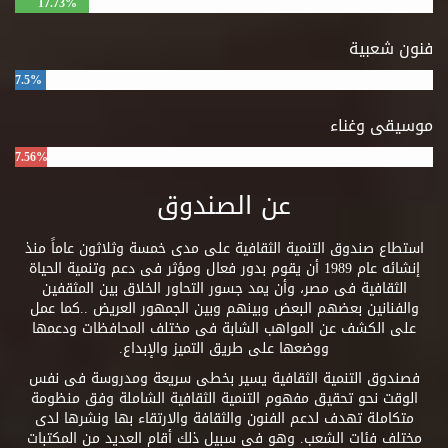
17.73%
فنون شعبية
7.5%
موسيقى وغناء
7.56%
عن الصندوق
استطاع صندوق التنمية الثقافية على مدى خمسة وثلاثون عاماً منذ
إنشائه عام 1989 أن يقوم بدور فعال ومؤثر فى دعم وتنمية الحياة
الثقافية فى مصر، وأن يمد جسور التحاور الخلاق بين المثقفين
والفنانين بعضهم البعض وبينهم وبين الجمهور العريض ..كما عمل
على الكشف عن المواهب الشابة فى مختلف المحافظات ودعمها
ووضعها على طريق التميز والإبداع.
فصندوق التنمية الثقافية يسير بخطى سريعة ومدروسة فى نفس
الوقت نحو تحقيق مفهوم التنمية الثقافية الشاملة وفق منظومة
متكاملة تهدف لدعم الفنون والثقافة والارتقاء بها ونشرها لدى
مختلف فئات الشعب. وهو فى سبيل ذلك أقام العديد من المكتبات