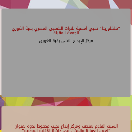
"فلكلوريتا" تحيي أمسية للتراث الشعبي المصري بقبة الغوري
الجمعة المقبلة
مركز الإبداع الفنى بقبة الغورى
السبت القادم بمتحف ومركز إبداع نجيب محفوظ ندوة بعنوان
"نغم.. العمارة والمكان في ذاكرة الأغنية المصرية"