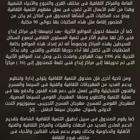
العامة والمراكز الثقافية فى مختلف القرى والنجوع والأحياء الشعبية
وهذا من أهم الأعمال التى تضرب فى عمق مفهوم التنمية الثقافية.
وبلغ عدد المكتبات التى أنشأها الصندوق فى أماكن لم يكن من
المتصور إقامة مثل هذه المكتبات بها حوالى 90 مكتبة .
كما أن فلسفة تحويل المواقع الأثرية –بعد ترميمها–إلى مراكز إبداع
فنى كان لها عظيم الأثر فى تنمية المستوى الثقافى لجموع السكان
المحيطين بهذه المراكز وخصوصاً أنه تم إمداد هذه المواقع بكافة
المتطلبات التى تكفل لها أداء دورها الثقافى والفنى. وقد بدأت
التجربة عام 1996 ببيت الهراوى وامتدت حتى وصل عدد المواقع الأثرية
التى تم تحويلها إلى مراكز إبداع فنى تابعة للصندوق إلى (16 ) مركزاً
.. .
ومن ناحية أخرى فإن صندوق التنمية الثقافية يتولى إدارة وتنظيم
ودعم العديد من المهرجانات الثقافية والفنية فى السينما والمسرح
والفنون التشكيلية والتى تعمل على دعم هذه الفنون والدفع بها فى
عملية التنمية والتطوير ومنها: المهرجان القومى للسينما المصرية،
المهرجان القومى للمسرح، مهرجان المسرح التجريبى، سمبوزيوم النحت
الدولى بأسوان، مهرجان سينما الطفل.....إلخ
كما يقوم الصندوق فى سبيل تحقيق التنمية الثقافية الشاملة بتقديم
الدعم المادى للعديد من الجهات والهيئات والمراكز الثقافية والفنية
الأهلية والحكومية وكذلك يقوم بدعم شباب الفنانين والأدباء فى
مختلف فروع الثقافة.