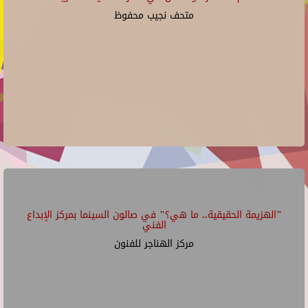
متحف نجيب محفوظ
"الهزيمة الحقيقية.. ما هي؟" في صالون السينما بمركز الإبداع
الفني
مركز الهناجر للفنون