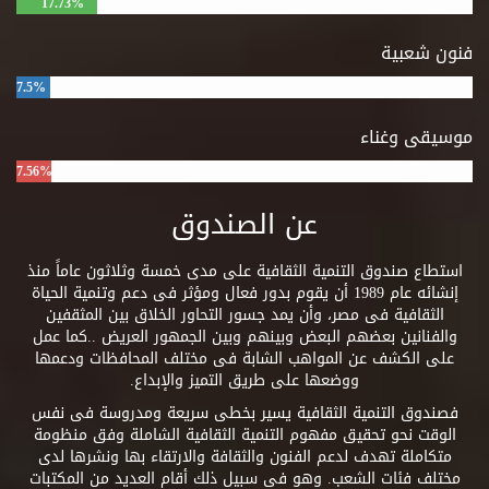
17.73%
فنون شعبية
7.5%
موسيقى وغناء
7.56%
عن الصندوق
استطاع صندوق التنمية الثقافية على مدى خمسة وثلاثون عاماً منذ
إنشائه عام 1989 أن يقوم بدور فعال ومؤثر فى دعم وتنمية الحياة
الثقافية فى مصر، وأن يمد جسور التحاور الخلاق بين المثقفين
والفنانين بعضهم البعض وبينهم وبين الجمهور العريض ..كما عمل
على الكشف عن المواهب الشابة فى مختلف المحافظات ودعمها
ووضعها على طريق التميز والإبداع.
فصندوق التنمية الثقافية يسير بخطى سريعة ومدروسة فى نفس
الوقت نحو تحقيق مفهوم التنمية الثقافية الشاملة وفق منظومة
متكاملة تهدف لدعم الفنون والثقافة والارتقاء بها ونشرها لدى
مختلف فئات الشعب. وهو فى سبيل ذلك أقام العديد من المكتبات