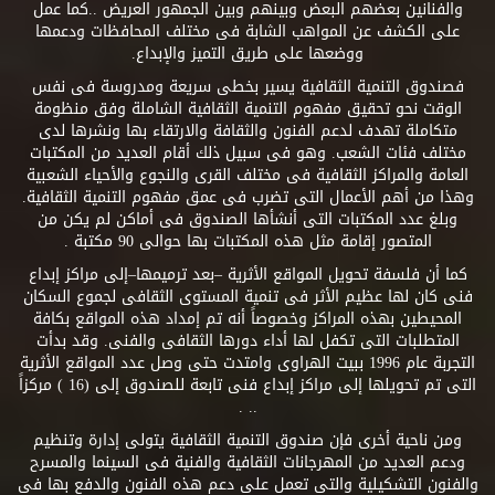
والفنانين بعضهم البعض وبينهم وبين الجمهور العريض ..كما عمل
على الكشف عن المواهب الشابة فى مختلف المحافظات ودعمها
ووضعها على طريق التميز والإبداع.
فصندوق التنمية الثقافية يسير بخطى سريعة ومدروسة فى نفس
الوقت نحو تحقيق مفهوم التنمية الثقافية الشاملة وفق منظومة
متكاملة تهدف لدعم الفنون والثقافة والارتقاء بها ونشرها لدى
مختلف فئات الشعب. وهو فى سبيل ذلك أقام العديد من المكتبات
العامة والمراكز الثقافية فى مختلف القرى والنجوع والأحياء الشعبية
وهذا من أهم الأعمال التى تضرب فى عمق مفهوم التنمية الثقافية.
وبلغ عدد المكتبات التى أنشأها الصندوق فى أماكن لم يكن من
المتصور إقامة مثل هذه المكتبات بها حوالى 90 مكتبة .
كما أن فلسفة تحويل المواقع الأثرية –بعد ترميمها–إلى مراكز إبداع
فنى كان لها عظيم الأثر فى تنمية المستوى الثقافى لجموع السكان
المحيطين بهذه المراكز وخصوصاً أنه تم إمداد هذه المواقع بكافة
المتطلبات التى تكفل لها أداء دورها الثقافى والفنى. وقد بدأت
التجربة عام 1996 ببيت الهراوى وامتدت حتى وصل عدد المواقع الأثرية
التى تم تحويلها إلى مراكز إبداع فنى تابعة للصندوق إلى (16 ) مركزاً
.. .
ومن ناحية أخرى فإن صندوق التنمية الثقافية يتولى إدارة وتنظيم
ودعم العديد من المهرجانات الثقافية والفنية فى السينما والمسرح
والفنون التشكيلية والتى تعمل على دعم هذه الفنون والدفع بها فى