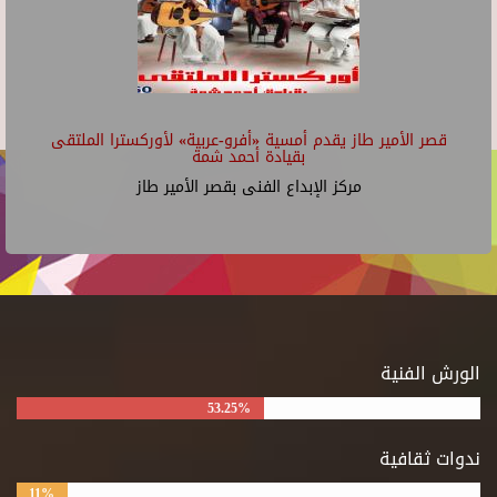
قصر الأمير طاز يقدم أمسية «أفرو-عربية» لأوركسترا الملتقى
بقيادة أحمد شمة
مركز الإبداع الفنى بقصر الأمير طاز
الورش الفنية
53.25%
ندوات ثقافية
11%