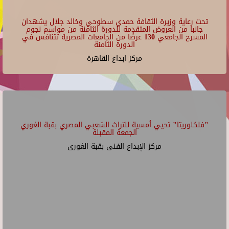
تحت رعاية وزيرة الثقافة حمدي سطوحي وخالد جلال يشهدان
جانبا من العروض المتقدمة للدورة الثامنة من مواسم نجوم
المسرح الجامعي 130 عرضًا من الجامعات المصرية تتنافس في
الدورة الثامنة
مركز ابداع القاهرة
"فلكلوريتا" تحيي أمسية للتراث الشعبي المصري بقبة الغوري
الجمعة المقبلة
مركز الإبداع الفنى بقبة الغورى