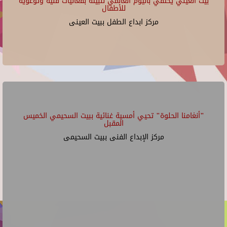
بيت العيني يحتفي باليوم العالمي للبيئة بفعاليات فنية وتوعوية
للأطفال
مركز ابداع الطفل ببيت العينى
"أنغامنا الحلوة" تحيي أمسية غنائية ببيت السحيمي الخميس
المقبل
مركز الإبداع الفنى ببيت السحيمى