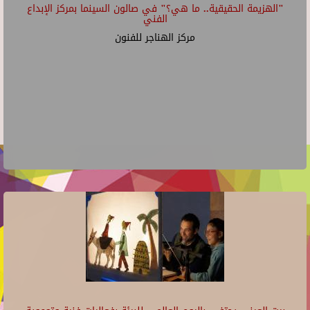
"الهزيمة الحقيقية.. ما هي؟" في صالون السينما بمركز الإبداع
الفني
مركز الهناجر للفنون