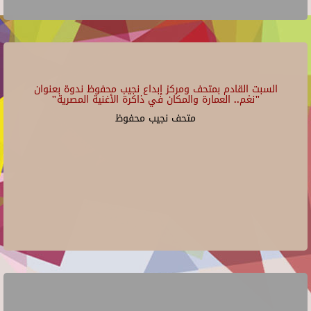
السبت القادم بمتحف ومركز إبداع نجيب محفوظ ندوة بعنوان
"نغم.. العمارة والمكان في ذاكرة الأغنية المصرية"
متحف نجيب محفوظ