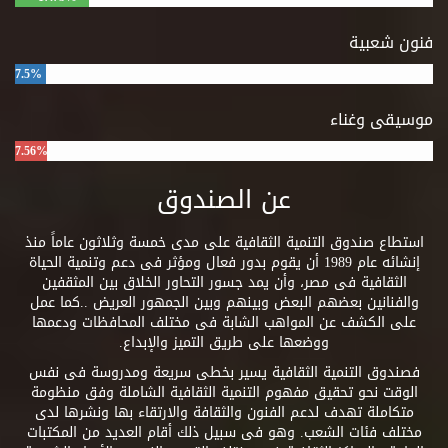
فنون شعبية
7.5%
موسيقى وغناء
7.56%
عن الصندوق
استطاع صندوق التنمية الثقافية على مدى خمسة وثلاثون عاماً منذ
إنشائه عام 1989 أن يقوم بدور فعال ومؤثر فى دعم وتنمية الحياة
الثقافية فى مصر، وأن يمد جسور التحاور الخلاق بين المثقفين
والفنانين بعضهم البعض وبينهم وبين الجمهور العريض ..كما عمل
على الكشف عن المواهب الشابة فى مختلف المحافظات ودعمها
ووضعها على طريق التميز والإبداع.
فصندوق التنمية الثقافية يسير بخطى سريعة ومدروسة فى نفس
الوقت نحو تحقيق مفهوم التنمية الثقافية الشاملة وفق منظومة
متكاملة تهدف لدعم الفنون والثقافة والارتقاء بها ونشرها لدى
مختلف فئات الشعب. وهو فى سبيل ذلك أقام العديد من المكتبات