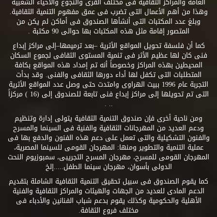
العامة والمراكز الثقافية فى مختلف القرى والنجوع والأحياء الشعبية
وهذا من أهم الأعمال التى تضرب فى عمق مفهوم التنمية الثقافية.
وبلغ عدد المكتبات التى أنشأها الصندوق فى أماكن لم يكن من
المتصور إقامة مثل هذه المكتبات بها حوالى 90 مكتبة .
كما أن فلسفة تحويل المواقع الأثرية –بعد ترميمها–إلى مراكز إبداع
فنى كان لها عظيم الأثر فى تنمية المستوى الثقافى لجموع السكان
المحيطين بهذه المراكز وخصوصاً أنه تم إمداد هذه المواقع بكافة
المتطلبات التى تكفل لها أداء دورها الثقافى والفنى. وقد بدأت
التجربة عام 1996 ببيت الهراوى وامتدت حتى وصل عدد المواقع الأثرية
التى تم تحويلها إلى مراكز إبداع فنى تابعة للصندوق إلى (16 ) مركزاً
.. .
ومن ناحية أخرى فإن صندوق التنمية الثقافية يتولى إدارة وتنظيم
ودعم العديد من المهرجانات الثقافية والفنية فى السينما والمسرح
والفنون التشكيلية والتى تعمل على دعم هذه الفنون والدفع بها فى
عملية التنمية والتطوير ومنها: المهرجان القومى للسينما المصرية،
المهرجان القومى للمسرح، مهرجان المسرح التجريبى، سمبوزيوم النحت
الدولى بأسوان، مهرجان سينما الطفل.....إلخ
كما يقوم الصندوق فى سبيل تحقيق التنمية الثقافية الشاملة بتقديم
الدعم المادى للعديد من الجهات والهيئات والمراكز الثقافية والفنية
الأهلية والحكومية وكذلك يقوم بدعم شباب الفنانين والأدباء فى
مختلف فروع الثقافة.