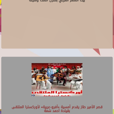
بيت الشعر العربي بمنزل الست وسيلة
قصر الأمير طاز يقدم أمسية «أفرو-عربية» لأوركسترا الملتقى
بقيادة أحمد شمة