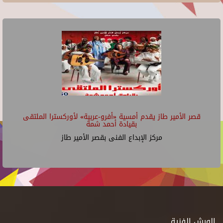
قصر الأمير طاز يقدم أمسية «أفرو-عربية» لأوركسترا الملتقى
بقيادة أحمد شمة
مركز الإبداع الفنى بقصر الأمير طاز
الورش الفنية