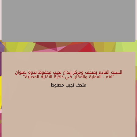
السبت القادم بمتحف ومركز إبداع نجيب محفوظ ندوة بعنوان
"نغم.. العمارة والمكان في ذاكرة الأغنية المصرية"
متحف نجيب محفوظ