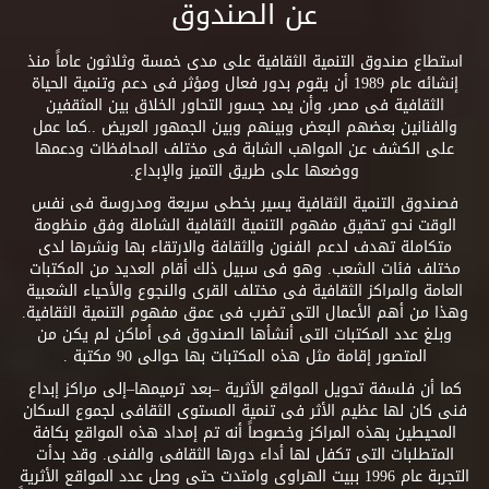
عن الصندوق
استطاع صندوق التنمية الثقافية على مدى خمسة وثلاثون عاماً منذ
إنشائه عام 1989 أن يقوم بدور فعال ومؤثر فى دعم وتنمية الحياة
الثقافية فى مصر، وأن يمد جسور التحاور الخلاق بين المثقفين
والفنانين بعضهم البعض وبينهم وبين الجمهور العريض ..كما عمل
على الكشف عن المواهب الشابة فى مختلف المحافظات ودعمها
ووضعها على طريق التميز والإبداع.
فصندوق التنمية الثقافية يسير بخطى سريعة ومدروسة فى نفس
الوقت نحو تحقيق مفهوم التنمية الثقافية الشاملة وفق منظومة
متكاملة تهدف لدعم الفنون والثقافة والارتقاء بها ونشرها لدى
مختلف فئات الشعب. وهو فى سبيل ذلك أقام العديد من المكتبات
العامة والمراكز الثقافية فى مختلف القرى والنجوع والأحياء الشعبية
وهذا من أهم الأعمال التى تضرب فى عمق مفهوم التنمية الثقافية.
وبلغ عدد المكتبات التى أنشأها الصندوق فى أماكن لم يكن من
المتصور إقامة مثل هذه المكتبات بها حوالى 90 مكتبة .
كما أن فلسفة تحويل المواقع الأثرية –بعد ترميمها–إلى مراكز إبداع
فنى كان لها عظيم الأثر فى تنمية المستوى الثقافى لجموع السكان
المحيطين بهذه المراكز وخصوصاً أنه تم إمداد هذه المواقع بكافة
المتطلبات التى تكفل لها أداء دورها الثقافى والفنى. وقد بدأت
التجربة عام 1996 ببيت الهراوى وامتدت حتى وصل عدد المواقع الأثرية