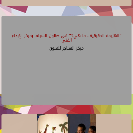
"الهزيمة الحقيقية.. ما هي؟" في صالون السينما بمركز الإبداع
الفني
مركز الهناجر للفنون