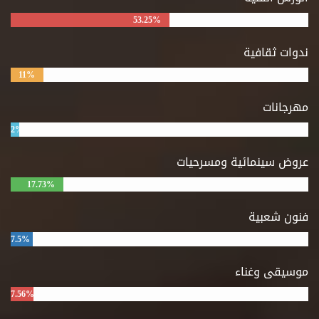
53.25%
ندوات ثقافية
11%
مهرجانات
2%
عروض سينمائية ومسرحيات
17.73%
فنون شعبية
7.5%
موسيقى وغناء
7.56%