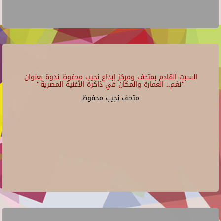
السبت القادم بمتحف ومركز إبداع نجيب محفوظ ندوة بعنوان
"نغم.. العمارة والمكان في ذاكرة الأغنية المصرية"
متحف نجيب محفوظ