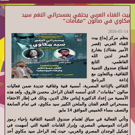
بيت الغناء العربي يحتفي بمسحراتي النغم سيد
مكاوي في صالون "مقامات"
2026-05-14
ينظم مركز إبداع بيت
الغناء العربي (قصر
الأمير بشتاك) بشارع
المعز لدين الله
الفاطمي، التابع
لقطاع صندوق التنمية
الثقافية، وبالتعاون مع
إذاعة البرنامج
الثقافي بالإذاعة المصرية، أمسية فنية وثقافية جديدة ضمن فعاليات
صالون "مقامات"، الذي أسسه الفنان الراحل محسن فاروق، وتُعد هذه
الأمسية من إعداد الدكتورة إيناس جلال الدين، وذلك في إطار الاحتفاء
بمسحراتي النغم الفنان والملحن الكبير سيد مكاوي، في تمام السابعة
والنصف مساء الخميس الموافق 14 مايو.
وتأتي الفعالية في سياق اهتمام صندوق التنمية الثقافية بإحياء رموز
التراث الموسيقي المصري، وإبراز القامات الفنية التي أسهمت في
تشكيل الوجدان المصري والعربي، حيث يُعد الراحل سيد مكاوي أحد