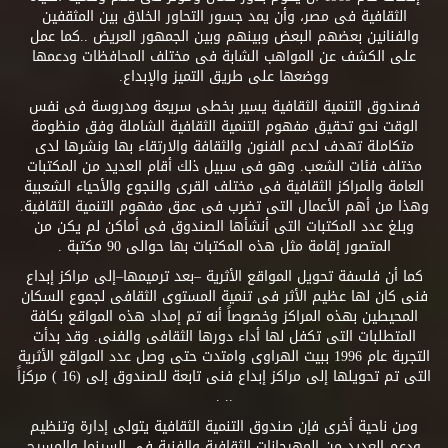
الثقافية فى مصر، وأن يمد جسور التحاور الخلاق بين المثقفين
والفنانين بعضهم البعض وبينهم وبين الجمهور العريض ..كما عمل
على الكشف عن المواهب الشابة فى مختلف المحافظات ودعمها
ووضعها على طريق التميز والإبداع.
فصندوق التنمية الثقافية يسير بخطى سريعة ومدروسة فى نفس
الوقت نحو تحقيق مفهوم التنمية الثقافية الشاملة وفق منظومة
متكاملة تهدف لدعم الفنون والثقافة والارتقاء بها ونشرها لدى
مختلف فئات الشعب. وهو فى سبيل ذلك أقام العديد من المكتبات
العامة والمراكز الثقافية فى مختلف القرى والنجوع والأحياء الشعبية
وهذا من أهم الأعمال التى تضرب فى عمق مفهوم التنمية الثقافية.
وبلغ عدد المكتبات التى أنشأها الصندوق فى أماكن لم يكن من
المتصور إقامة مثل هذه المكتبات بها حوالى 90 مكتبة .
كما أن فلسفة تحويل المواقع الأثرية –بعد ترميمها–إلى مراكز إبداع
فنى كان لها عظيم الأثر فى تنمية المستوى الثقافى لجموع السكان
المحيطين بهذه المراكز وخصوصاً أنه تم إمداد هذه المواقع بكافة
المتطلبات التى تكفل لها أداء دورها الثقافى والفنى. وقد بدأت
التجربة عام 1996 ببيت الهراوى وامتدت حتى وصل عدد المواقع الأثرية
التى تم تحويلها إلى مراكز إبداع فنى تابعة للصندوق إلى (16 ) مركزاً
.. .
ومن ناحية أخرى فإن صندوق التنمية الثقافية يتولى إدارة وتنظيم
ودعم العديد من المهرجانات الثقافية والفنية فى السينما والمسرح