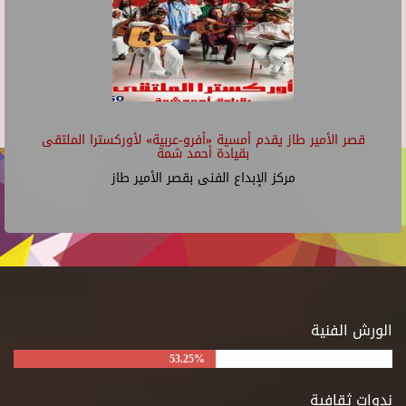
قصر الأمير طاز يقدم أمسية «أفرو-عربية» لأوركسترا الملتقى
بقيادة أحمد شمة
مركز الإبداع الفنى بقصر الأمير طاز
الورش الفنية
53.25%
ندوات ثقافية