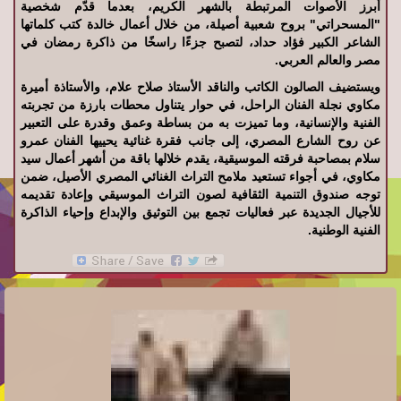
أبرز الأصوات المرتبطة بالشهر الكريم، بعدما قدّم شخصية
"المسحراتي" بروح شعبية أصيلة، من خلال أعمال خالدة كتب كلماتها
الشاعر الكبير فؤاد حداد، لتصبح جزءًا راسخًا من ذاكرة رمضان في
مصر والعالم العربي.
ويستضيف الصالون الكاتب والناقد الأستاذ صلاح علام، والأستاذة أميرة
مكاوي نجلة الفنان الراحل، في حوار يتناول محطات بارزة من تجربته
الفنية والإنسانية، وما تميزت به من بساطة وعمق وقدرة على التعبير
عن روح الشارع المصري، إلى جانب فقرة غنائية يحييها الفنان عمرو
سلام بمصاحبة فرقته الموسيقية، يقدم خلالها باقة من أشهر أعمال سيد
مكاوي، في أجواء تستعيد ملامح التراث الغنائي المصري الأصيل، ضمن
توجه صندوق التنمية الثقافية لصون التراث الموسيقي وإعادة تقديمه
للأجيال الجديدة عبر فعاليات تجمع بين التوثيق والإبداع وإحياء الذاكرة
الفنية الوطنية.