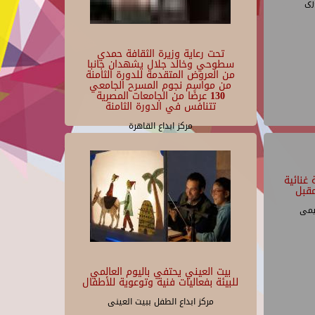
رى
تحت رعاية وزيرة الثقافة حمدي
سطوحي وخالد جلال يشهدان جانبا
من العروض المتقدمة للدورة الثامنة
من مواسم نجوم المسرح الجامعي
130 عرضًا من الجامعات المصرية
تتنافس في الدورة الثامنة
مركز ابداع القاهرة
غنائية
قبل
يمى
بيت العيني يحتفي باليوم العالمي
للبيئة بفعاليات فنية وتوعوية للأطفال
مركز ابداع الطفل ببيت العينى