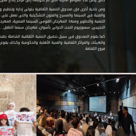
حتى وصل عدد المواقع الأثرية التى تم تحويلها إلى مراكز إبداع فنى تابعة للصند
ومن ناحية أخرى فإن صندوق التنمية الثقافية يتولى إدارة وتنظيم ود
والفنية فى السينما والمسرح والفنون التشكيلية والتى تعمل على 
التنمية والتطوير ومنها: المهرجان القومى للسينما المصرية، المهر
التجريبى، سمبوزيوم النحت الدولى بأسوان، مهرجان سينما الطفل.....
كما يقوم الصندوق فى سبيل تحقيق التنمية الثقافية الشاملة بتقدي
والهيئات والمراكز الثقافية والفنية الأهلية والحكومية وكذلك يقوم
فروع الثقافة.