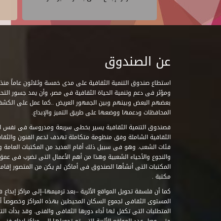
عن الصندوق
ومؤثر فى دعم وتنمية الحياة الثقافية فى مصر، وأن يمد جسور التحاو
بعضهم البعض وبينهم وبين الجمهور العريض ..كما عمل على الكش
المحافظات ودعمها ووضعها على طريق التميز والإبداع.
فصندوق التنمية الثقافية يسير بخطى سريعة ومدروسة فى نفس ال
الثقافية الشاملة وفق منظومة متكاملة تهدف لدعم الفنون والثقاف
فئات الشعب. وهو فى سبيل ذلك أقام العديد من المكتبات العامة وا
والنجوع والأحياء الشعبية وهذا من أهم الأعمال التى تضرب فى عمق 
مكتبة .
كما أن فلسفة تحويل المواقع الأثرية –بعد ترميمها–إلى مراكز إبداع 
المستوى الثقافى لجموع السكان المحيطين بهذه المراكز وخصوصاً أن