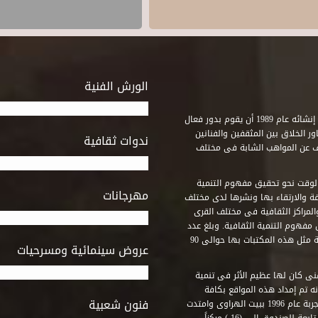
الورش الفنية
استطاع صندوق التنمية الثقافية على مدى خمسة وثلاثون عاماً منذ إنشائه عام 1989 أن يقوم بدور فعال
ر الخلاق بين المثقفين والفنانين
ندوات ثقافية
ف عن المواهب الشابة فى مختلف
وقت نحو تحقيق مفهوم التنمية
مهرجانات
ة والارتقاء بها ونشرها لدى مختلف
لمراكز الثقافية فى مختلف القرى
مفهوم التنمية الثقافية. وبلغ عدد
المكتبات التى أنشأها الصندوق فى أماكن لم يكن من المتصور إقامة مثل هذه المكتبات بها حوالى 90
عروض سينمائية ومسرحيات
فنى كان لها عظيم الأثر فى تنمية
ه تم إمداد هذه المواقع بكافة
فنون شعبية
المتطلبات التى تكفل لها أداء دورها الثقافى والفنى. وقد بدأت التجربة عام 1996 ببيت الهراوى وامتدت