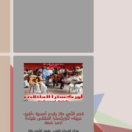
قصر الأمير طاز يقدم أمسية «أفرو-
عربية» لأوركسترا الملتقى بقيادة
أحمد شمة
مركز الإبداع الفنى بقصر الأمير طاز