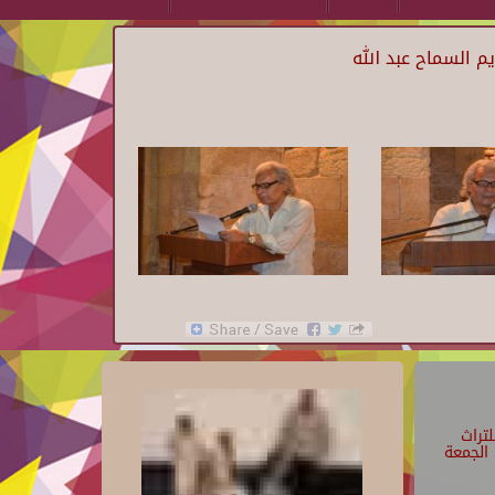
 السماح عبد الله
تراث
الجمعة