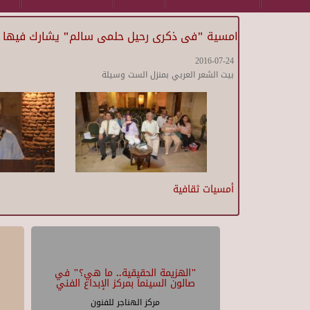
امسية "فى ذكرى رحيل حلمى سالم" يشارك فيها ال
2016-07-24
بيت الشعر العربي بمنزل الست وسيلة
أمسيات ثقافية
"الهزيمة الحقيقية.. ما هي؟" في
صالون السينما بمركز الإبداع الفني
مركز الهناجر للفنون