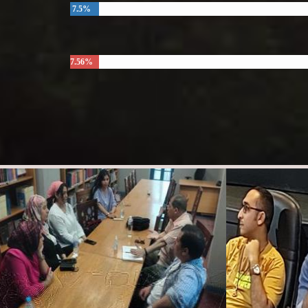
7.5%
7.56%