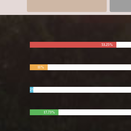
53.25%
11%
2%
17.73%