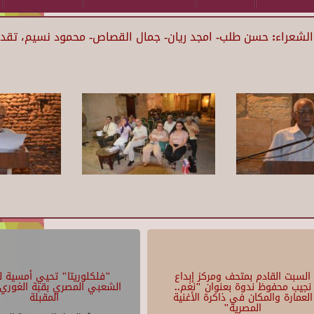
شعراء: حسن طلب- امجد ريان- جمال القصاص- محمود نسيم، تقديم
السبت القادم بمتحف ومركز إبداع
"فلكلوريتا" تحيي أمسية لل
نجيب محفوظ ندوة بعنوان "نغم..
الشعبي المصري بقبة الغوري 
العمارة والمكان في ذاكرة الأغنية
المقبلة
المصرية"