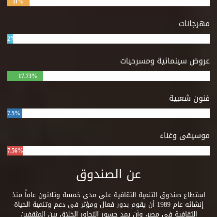
11%
مهرجانات
2%
عروض سينمائية ومسرحيات
17.73%
فنون شعبية
7.5%
موسيقى وغناء
7.56%
عن الصندوق
استطاع صندوق التنمية الثقافية على مدى خمسة وثلاثون عاماً منذ
إنشائه عام 1989 أن يقوم بدور فعال ومؤثر فى دعم وتنمية الحياة
الثقافية فى مصر، وأن يمد جسور التحاور الخلاق بين المثقفين