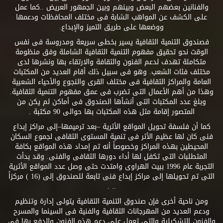
والفنانين بعضهم البعض وبينهم وبين الجمهور العريض ..كما عمل
على الكشف عن المواهب الشابة فى مختلف المحافظات ودعمها
ووضعها على طريق التميز والإبداع.
فصندوق التنمية الثقافية يسير بخطى سريعة ومدروسة فى نفس
الوقت نحو تحقيق مفهوم التنمية الثقافية الشاملة وفق منظومة
متكاملة تهدف لدعم الفنون والثقافة والارتقاء بها ونشرها لدى
مختلف فئات الشعب. وهو فى سبيل ذلك أقام العديد من المكتبات
العامة والمراكز الثقافية فى مختلف القرى والنجوع والأحياء الشعبية
وهذا من أهم الأعمال التى تضرب فى عمق مفهوم التنمية الثقافية.
وبلغ عدد المكتبات التى أنشأها الصندوق فى أماكن لم يكن من
المتصور إقامة مثل هذه المكتبات بها حوالى 90 مكتبة .
كما أن فلسفة تحويل المواقع الأثرية –بعد ترميمها–إلى مراكز إبداع
فنى كان لها عظيم الأثر فى تنمية المستوى الثقافى لجموع السكان
المحيطين بهذه المراكز وخصوصاً أنه تم إمداد هذه المواقع بكافة
المتطلبات التى تكفل لها أداء دورها الثقافى والفنى. وقد بدأت
التجربة عام 1996 ببيت الهراوى وامتدت حتى وصل عدد المواقع الأثرية
التى تم تحويلها إلى مراكز إبداع فنى تابعة للصندوق إلى (16 ) مركزاً
.. .
ومن ناحية أخرى فإن صندوق التنمية الثقافية يتولى إدارة وتنظيم
ودعم العديد من المهرجانات الثقافية والفنية فى السينما والمسرح
والفنون التشكيلية والتى تعمل على دعم هذه الفنون والدفع بها فى