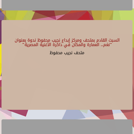
السبت القادم بمتحف ومركز إبداع نجيب محفوظ ندوة بعنوان
"نغم.. العمارة والمكان في ذاكرة الأغنية المصرية"
متحف نجيب محفوظ