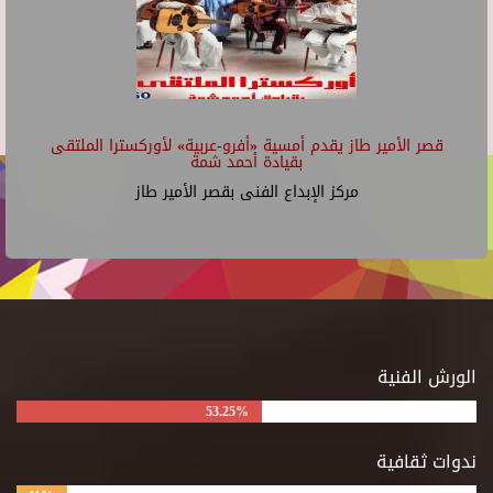
قصر الأمير طاز يقدم أمسية «أفرو-عربية» لأوركسترا الملتقى
بقيادة أحمد شمة
مركز الإبداع الفنى بقصر الأمير طاز
الورش الفنية
53.25%
ندوات ثقافية