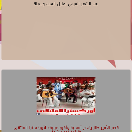
بيت الشعر العربي بمنزل الست وسيلة
قصر الأمير طاز يقدم أمسية «أفرو-عربية» لأوركسترا الملتقى