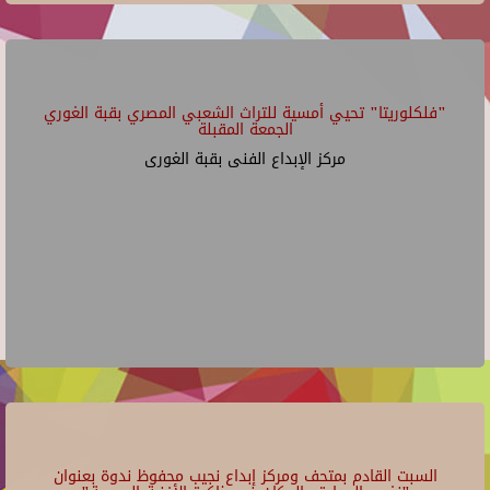
"فلكلوريتا" تحيي أمسية للتراث الشعبي المصري بقبة الغوري
الجمعة المقبلة
مركز الإبداع الفنى بقبة الغورى
السبت القادم بمتحف ومركز إبداع نجيب محفوظ ندوة بعنوان