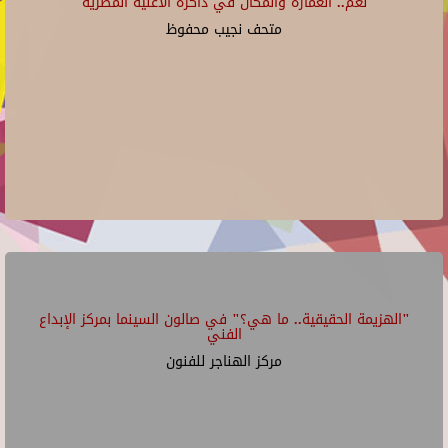
"نغم.. العمارة والمكان في ذاكرة الأغنية المصرية"
متحف نجيب محفوظ
"الهزيمة الحقيقية.. ما هي؟" في صالون السينما بمركز الإبداع
الفني
مركز الهناجر للفنون