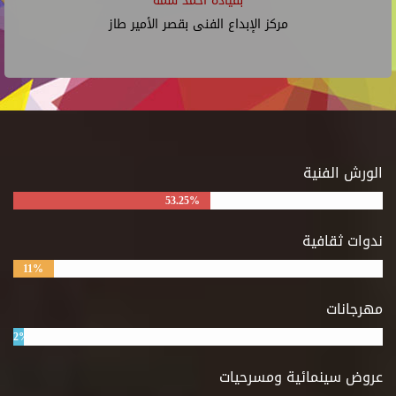
بقيادة أحمد شمة
مركز الإبداع الفنى بقصر الأمير طاز
الورش الفنية
53.25%
ندوات ثقافية
11%
مهرجانات
2%
عروض سينمائية ومسرحيات