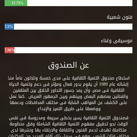
17.73%
فنون شعبية
7.5%
موسيقى وغناء
7.56%
عن الصندوق
استطاع صندوق التنمية الثقافية على مدى خمسة وثلاثون عاماً منذ
إنشائه عام 1989 أن يقوم بدور فعال ومؤثر فى دعم وتنمية الحياة
الثقافية فى مصر، وأن يمد جسور التحاور الخلاق بين المثقفين
والفنانين بعضهم البعض وبينهم وبين الجمهور العريض ..كما عمل
على الكشف عن المواهب الشابة فى مختلف المحافظات ودعمها
ووضعها على طريق التميز والإبداع.
فصندوق التنمية الثقافية يسير بخطى سريعة ومدروسة فى نفس
الوقت نحو تحقيق مفهوم التنمية الثقافية الشاملة وفق منظومة
متكاملة تهدف لدعم الفنون والثقافة والارتقاء بها ونشرها لدى
مختلف فئات الشعب. وهو فى سبيل ذلك أقام العديد من المكتبات