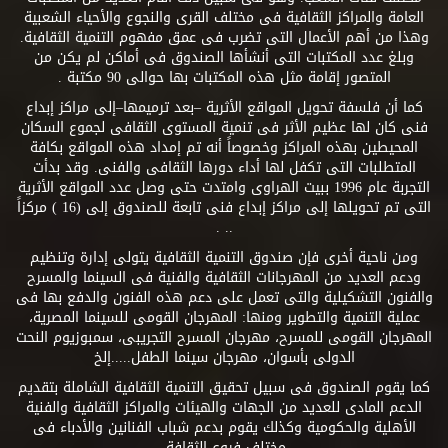
العامة والمراكز الثقافية فى مختلف القرى والنجوع والأحياء الشعبية
وهذا من أهم الأعمال التى تضرب فى عمق مفهوم التنمية الثقافية.
وبلغ عدد المكتبات التى أنشأها الصندوق فى أماكن لم يكن من
المتصور إقامة مثل هذه المكتبات بها حوالى 90 مكتبة .
كما أن فلسفة تحويل المواقع الأثرية –بعد ترميمها–إلى مراكز إبداع
فنى كان لها عظيم الأثر فى تنمية المستوى الثقافى لجموع السكان
المحيطين بهذه المراكز وخصوصاً أنه تم إمداد هذه المواقع بكافة
المتطلبات التى تكفل لها أداء دورها الثقافى والفنى. وقد بدأت
التجربة عام 1996 ببيت الهراوى وامتدت حتى وصل عدد المواقع الأثرية
التى تم تحويلها إلى مراكز إبداع فنى تابعة للصندوق إلى (16 ) مركزاً
.. .
ومن ناحية أخرى فإن صندوق التنمية الثقافية يتولى إدارة وتنظيم
ودعم العديد من المهرجانات الثقافية والفنية فى السينما والمسرح
والفنون التشكيلية والتى تعمل على دعم هذه الفنون والدفع بها فى
عملية التنمية والتطوير ومنها: المهرجان القومى للسينما المصرية،
المهرجان القومى للمسرح، مهرجان المسرح التجريبى، سمبوزيوم النحت
الدولى بأسوان، مهرجان سينما الطفل.....إلخ
كما يقوم الصندوق فى سبيل تحقيق التنمية الثقافية الشاملة بتقديم
الدعم المادى للعديد من الجهات والهيئات والمراكز الثقافية والفنية
الأهلية والحكومية وكذلك يقوم بدعم شباب الفنانين والأدباء فى
مختلف فروع الثقافة.