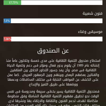
17.73%
فنون شعبية
7.5%
موسيقى وغناء
7.56%
عن الصندوق
استطاع صندوق التنمية الثقافية على مدى خمسة وثلاثون عاماً منذ
إنشائه عام 1989 أن يقوم بدور فعال ومؤثر فى دعم وتنمية الحياة
الثقافية فى مصر، وأن يمد جسور التحاور الخلاق بين المثقفين
والفنانين بعضهم البعض وبينهم وبين الجمهور العريض ..كما عمل
على الكشف عن المواهب الشابة فى مختلف المحافظات ودعمها
ووضعها على طريق التميز والإبداع.
فصندوق التنمية الثقافية يسير بخطى سريعة ومدروسة فى نفس
الوقت نحو تحقيق مفهوم التنمية الثقافية الشاملة وفق منظومة
متكاملة تهدف لدعم الفنون والثقافة والارتقاء بها ونشرها لدى
مختلف فئات الشعب. وهو فى سبيل ذلك أقام العديد من المكتبات