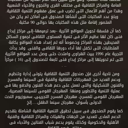
العامة والمراكز الثقافية فى مختلف القرى والنجوع والأحياء الشعبية
وهذا من أهم الأعمال التى تضرب فى عمق مفهوم التنمية الثقافية.
وبلغ عدد المكتبات التى أنشأها الصندوق فى أماكن لم يكن من
المتصور إقامة مثل هذه المكتبات بها حوالى 90 مكتبة .
كما أن فلسفة تحويل المواقع الأثرية –بعد ترميمها–إلى مراكز إبداع
فنى كان لها عظيم الأثر فى تنمية المستوى الثقافى لجموع السكان
المحيطين بهذه المراكز وخصوصاً أنه تم إمداد هذه المواقع بكافة
المتطلبات التى تكفل لها أداء دورها الثقافى والفنى. وقد بدأت
التجربة عام 1996 ببيت الهراوى وامتدت حتى وصل عدد المواقع الأثرية
التى تم تحويلها إلى مراكز إبداع فنى تابعة للصندوق إلى (16 ) مركزاً
.. .
ومن ناحية أخرى فإن صندوق التنمية الثقافية يتولى إدارة وتنظيم
ودعم العديد من المهرجانات الثقافية والفنية فى السينما والمسرح
والفنون التشكيلية والتى تعمل على دعم هذه الفنون والدفع بها فى
عملية التنمية والتطوير ومنها: المهرجان القومى للسينما المصرية،
المهرجان القومى للمسرح، مهرجان المسرح التجريبى، سمبوزيوم النحت
الدولى بأسوان، مهرجان سينما الطفل.....إلخ
كما يقوم الصندوق فى سبيل تحقيق التنمية الثقافية الشاملة بتقديم
الدعم المادى للعديد من الجهات والهيئات والمراكز الثقافية والفنية
الأهلية والحكومية وكذلك يقوم بدعم شباب الفنانين والأدباء فى