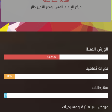
بقيادة أحمد شمة
مركز الإبداع الفنى بقصر الأمير طاز
الورش الفنية
53.25%
ندوات ثقافية
11%
مهرجانات
2%
عروض سينمائية ومسرحيات