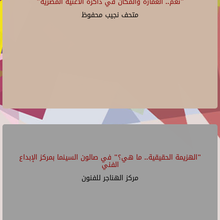
"نغم.. العمارة والمكان في ذاكرة الأغنية المصرية"
متحف نجيب محفوظ
"الهزيمة الحقيقية.. ما هي؟" في صالون السينما بمركز الإبداع
الفني
مركز الهناجر للفنون