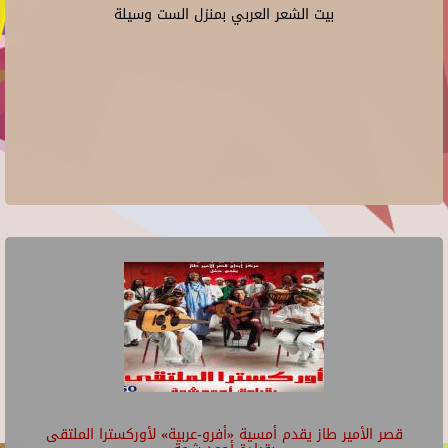
بيت الشعر العربي بمنزل الست وسيلة
قصر الأمير طاز يقدم أمسية «أفرو-عربية» لأوركسترا الملتقى