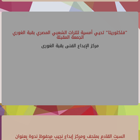
"فلكلوريتا" تحيي أمسية للتراث الشعبي المصري بقبة الغوري
الجمعة المقبلة
مركز الإبداع الفنى بقبة الغورى
السبت القادم بمتحف ومركز إبداع نجيب محفوظ ندوة بعنوان