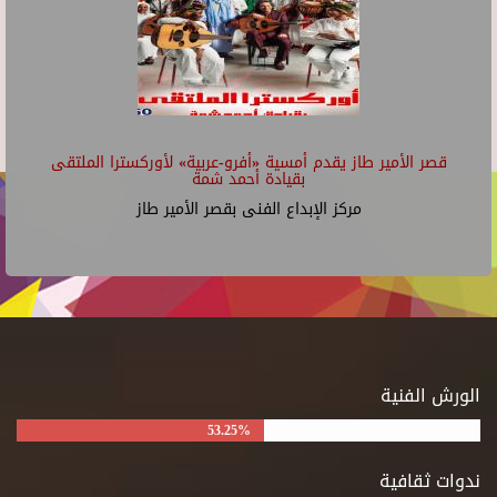
قصر الأمير طاز يقدم أمسية «أفرو-عربية» لأوركسترا الملتقى
بقيادة أحمد شمة
مركز الإبداع الفنى بقصر الأمير طاز
الورش الفنية
53.25%
ندوات ثقافية