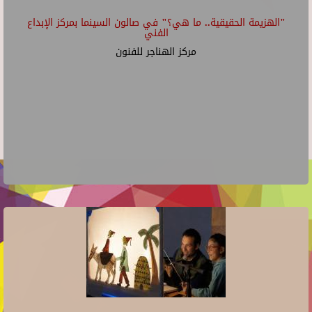
"الهزيمة الحقيقية.. ما هي؟" في صالون السينما بمركز الإبداع
الفني
مركز الهناجر للفنون