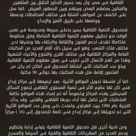
الثقافية فى مصر، وأن يمد جسور التحاور الخلاق بين المثقفين
والفنانين بعضهم البعض وبينهم وبين الجمهور العريض ..كما عمل
على الكشف عن المواهب الشابة فى مختلف المحافظات ودعمها
ووضعها على طريق التميز والإبداع.
فصندوق التنمية الثقافية يسير بخطى سريعة ومدروسة فى نفس
الوقت نحو تحقيق مفهوم التنمية الثقافية الشاملة وفق منظومة
متكاملة تهدف لدعم الفنون والثقافة والارتقاء بها ونشرها لدى
مختلف فئات الشعب. وهو فى سبيل ذلك أقام العديد من المكتبات
العامة والمراكز الثقافية فى مختلف القرى والنجوع والأحياء الشعبية
وهذا من أهم الأعمال التى تضرب فى عمق مفهوم التنمية الثقافية.
وبلغ عدد المكتبات التى أنشأها الصندوق فى أماكن لم يكن من
المتصور إقامة مثل هذه المكتبات بها حوالى 90 مكتبة .
كما أن فلسفة تحويل المواقع الأثرية –بعد ترميمها–إلى مراكز إبداع
فنى كان لها عظيم الأثر فى تنمية المستوى الثقافى لجموع السكان
المحيطين بهذه المراكز وخصوصاً أنه تم إمداد هذه المواقع بكافة
المتطلبات التى تكفل لها أداء دورها الثقافى والفنى. وقد بدأت
التجربة عام 1996 ببيت الهراوى وامتدت حتى وصل عدد المواقع الأثرية
التى تم تحويلها إلى مراكز إبداع فنى تابعة للصندوق إلى (16 ) مركزاً
.. .
ومن ناحية أخرى فإن صندوق التنمية الثقافية يتولى إدارة وتنظيم
ودعم العديد من المهرجانات الثقافية والفنية فى السينما والمسرح