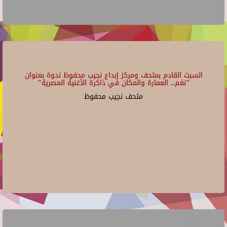
السبت القادم بمتحف ومركز إبداع نجيب محفوظ ندوة بعنوان
"نغم.. العمارة والمكان في ذاكرة الأغنية المصرية"
متحف نجيب محفوظ