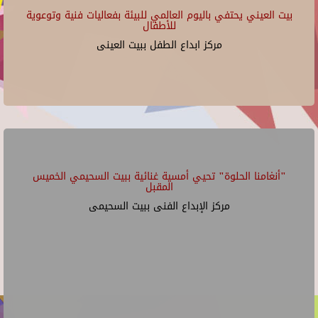
بيت العيني يحتفي باليوم العالمي للبيئة بفعاليات فنية وتوعوية
للأطفال
مركز ابداع الطفل ببيت العينى
"أنغامنا الحلوة" تحيي أمسية غنائية ببيت السحيمي الخميس
المقبل
مركز الإبداع الفنى ببيت السحيمى