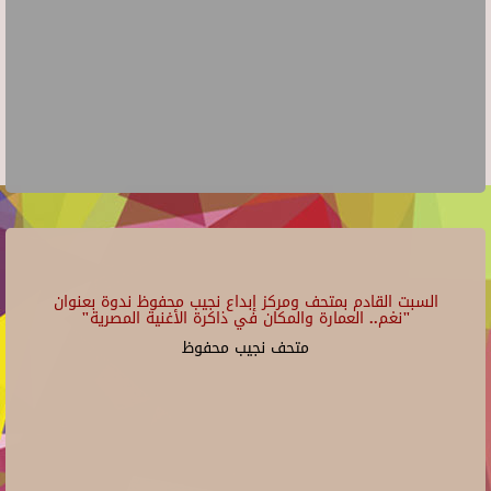
السبت القادم بمتحف ومركز إبداع نجيب محفوظ ندوة بعنوان
"نغم.. العمارة والمكان في ذاكرة الأغنية المصرية"
متحف نجيب محفوظ