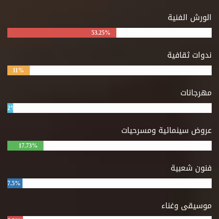
الورش الفنية
53.25%
ندوات ثقافية
11%
مهرجانات
2%
عروض سينمائية ومسرحيات
17.73%
فنون شعبية
7.5%
موسيقى وغناء