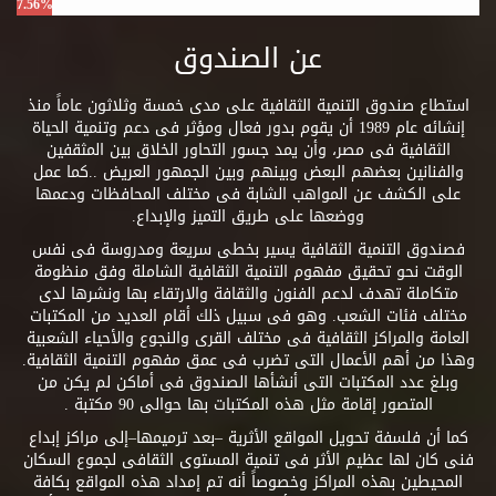
7.56%
عن الصندوق
استطاع صندوق التنمية الثقافية على مدى خمسة وثلاثون عاماً منذ
إنشائه عام 1989 أن يقوم بدور فعال ومؤثر فى دعم وتنمية الحياة
الثقافية فى مصر، وأن يمد جسور التحاور الخلاق بين المثقفين
والفنانين بعضهم البعض وبينهم وبين الجمهور العريض ..كما عمل
على الكشف عن المواهب الشابة فى مختلف المحافظات ودعمها
ووضعها على طريق التميز والإبداع.
فصندوق التنمية الثقافية يسير بخطى سريعة ومدروسة فى نفس
الوقت نحو تحقيق مفهوم التنمية الثقافية الشاملة وفق منظومة
متكاملة تهدف لدعم الفنون والثقافة والارتقاء بها ونشرها لدى
مختلف فئات الشعب. وهو فى سبيل ذلك أقام العديد من المكتبات
العامة والمراكز الثقافية فى مختلف القرى والنجوع والأحياء الشعبية
وهذا من أهم الأعمال التى تضرب فى عمق مفهوم التنمية الثقافية.
وبلغ عدد المكتبات التى أنشأها الصندوق فى أماكن لم يكن من
المتصور إقامة مثل هذه المكتبات بها حوالى 90 مكتبة .
كما أن فلسفة تحويل المواقع الأثرية –بعد ترميمها–إلى مراكز إبداع
فنى كان لها عظيم الأثر فى تنمية المستوى الثقافى لجموع السكان
المحيطين بهذه المراكز وخصوصاً أنه تم إمداد هذه المواقع بكافة