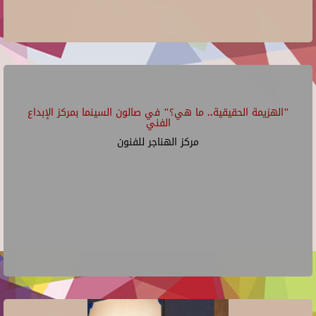
"الهزيمة الحقيقية.. ما هي؟" في صالون السينما بمركز الإبداع
الفني
مركز الهناجر للفنون