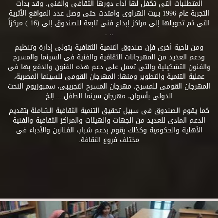
المتطلبات التى تكفل لها أداء دورها الثقافى والفنى. وقد بدأت
التجربة عام 1996 ببيت الهراوى وامتدت حتى وصل عدد المواقع الأثرية
التى تم تحويلها إلى مراكز إبداع فنى تابعة للصندوق إلى (16 ) مركزاً
.. .
ومن ناحية أخرى فإن صندوق التنمية الثقافية يتولى إدارة وتنظيم
ودعم العديد من المهرجانات الثقافية والفنية فى السينما والمسرح
والفنون التشكيلية والتى تعمل على دعم هذه الفنون والدفع بها فى
عملية التنمية والتطوير ومنها: المهرجان القومى للسينما المصرية،
المهرجان القومى للمسرح، مهرجان المسرح التجريبى، سمبوزيوم النحت
الدولى بأسوان، مهرجان سينما الطفل.....إلخ
كما يقوم الصندوق فى سبيل تحقيق التنمية الثقافية الشاملة بتقديم
الدعم المادى للعديد من الجهات والهيئات والمراكز الثقافية والفنية
الأهلية والحكومية وكذلك يقوم بدعم شباب الفنانين والأدباء فى
مختلف فروع الثقافة.