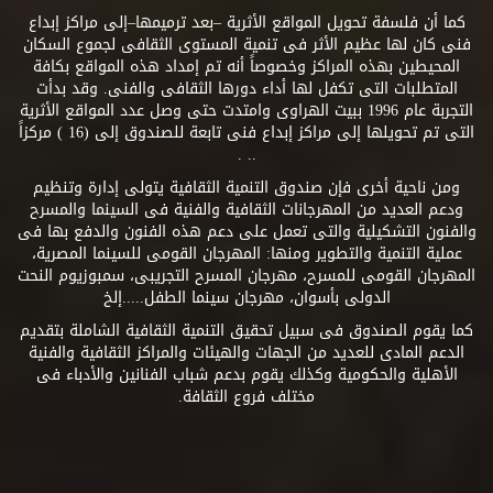
كما أن فلسفة تحويل المواقع الأثرية –بعد ترميمها–إلى مراكز إبداع
فنى كان لها عظيم الأثر فى تنمية المستوى الثقافى لجموع السكان
المحيطين بهذه المراكز وخصوصاً أنه تم إمداد هذه المواقع بكافة
المتطلبات التى تكفل لها أداء دورها الثقافى والفنى. وقد بدأت
التجربة عام 1996 ببيت الهراوى وامتدت حتى وصل عدد المواقع الأثرية
التى تم تحويلها إلى مراكز إبداع فنى تابعة للصندوق إلى (16 ) مركزاً
.. .
ومن ناحية أخرى فإن صندوق التنمية الثقافية يتولى إدارة وتنظيم
ودعم العديد من المهرجانات الثقافية والفنية فى السينما والمسرح
والفنون التشكيلية والتى تعمل على دعم هذه الفنون والدفع بها فى
عملية التنمية والتطوير ومنها: المهرجان القومى للسينما المصرية،
المهرجان القومى للمسرح، مهرجان المسرح التجريبى، سمبوزيوم النحت
الدولى بأسوان، مهرجان سينما الطفل.....إلخ
كما يقوم الصندوق فى سبيل تحقيق التنمية الثقافية الشاملة بتقديم
الدعم المادى للعديد من الجهات والهيئات والمراكز الثقافية والفنية
الأهلية والحكومية وكذلك يقوم بدعم شباب الفنانين والأدباء فى
مختلف فروع الثقافة.