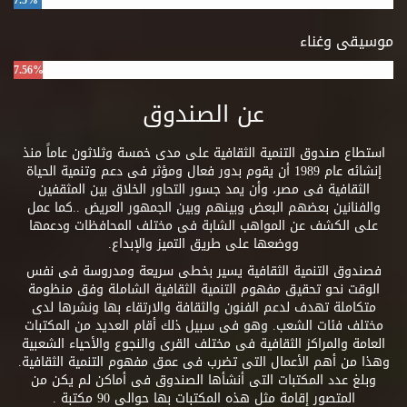
7.5%
موسيقى وغناء
7.56%
عن الصندوق
استطاع صندوق التنمية الثقافية على مدى خمسة وثلاثون عاماً منذ
إنشائه عام 1989 أن يقوم بدور فعال ومؤثر فى دعم وتنمية الحياة
الثقافية فى مصر، وأن يمد جسور التحاور الخلاق بين المثقفين
والفنانين بعضهم البعض وبينهم وبين الجمهور العريض ..كما عمل
على الكشف عن المواهب الشابة فى مختلف المحافظات ودعمها
ووضعها على طريق التميز والإبداع.
فصندوق التنمية الثقافية يسير بخطى سريعة ومدروسة فى نفس
الوقت نحو تحقيق مفهوم التنمية الثقافية الشاملة وفق منظومة
متكاملة تهدف لدعم الفنون والثقافة والارتقاء بها ونشرها لدى
مختلف فئات الشعب. وهو فى سبيل ذلك أقام العديد من المكتبات
العامة والمراكز الثقافية فى مختلف القرى والنجوع والأحياء الشعبية
وهذا من أهم الأعمال التى تضرب فى عمق مفهوم التنمية الثقافية.
وبلغ عدد المكتبات التى أنشأها الصندوق فى أماكن لم يكن من
المتصور إقامة مثل هذه المكتبات بها حوالى 90 مكتبة .