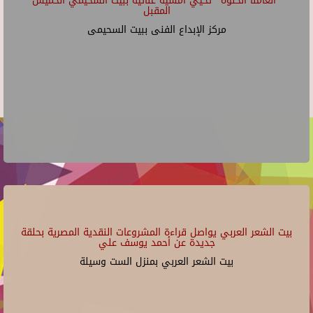
"أنغامنا الحلوة" تحيي أمسية غنائية ببيت السحيمي الخميس
المقبل
مركز الإبداع الفنى ببيت السحيمى
بيت الشعر العربي يواصل قراءة المشروعات النقدية المصرية بحلقة
جديدة عن أحمد يوسف علي
بيت الشعر العربي بمنزل الست وسيلة