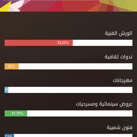
الورش الفنية
53.25%
ندوات ثقافية
11%
مهرجانات
2%
عروض سينمائية ومسرحيات
17.73%
فنون شعبية