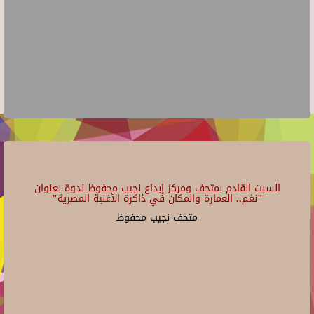
السبت القادم بمتحف ومركز إبداع نجيب محفوظ ندوة بعنوان
"نغم.. العمارة والمكان في ذاكرة الأغنية المصرية"
متحف نجيب محفوظ