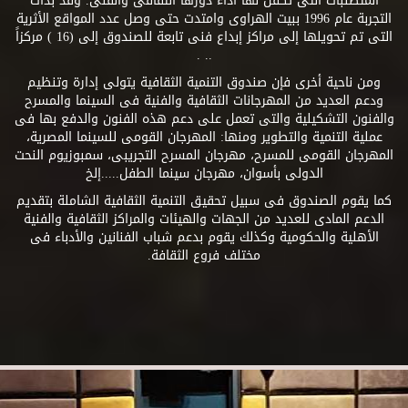
المتطلبات التى تكفل لها أداء دورها الثقافى والفنى. وقد بدأت
التجربة عام 1996 ببيت الهراوى وامتدت حتى وصل عدد المواقع الأثرية
التى تم تحويلها إلى مراكز إبداع فنى تابعة للصندوق إلى (16 ) مركزاً
.. .
ومن ناحية أخرى فإن صندوق التنمية الثقافية يتولى إدارة وتنظيم
ودعم العديد من المهرجانات الثقافية والفنية فى السينما والمسرح
والفنون التشكيلية والتى تعمل على دعم هذه الفنون والدفع بها فى
عملية التنمية والتطوير ومنها: المهرجان القومى للسينما المصرية،
المهرجان القومى للمسرح، مهرجان المسرح التجريبى، سمبوزيوم النحت
الدولى بأسوان، مهرجان سينما الطفل.....إلخ
كما يقوم الصندوق فى سبيل تحقيق التنمية الثقافية الشاملة بتقديم
الدعم المادى للعديد من الجهات والهيئات والمراكز الثقافية والفنية
الأهلية والحكومية وكذلك يقوم بدعم شباب الفنانين والأدباء فى
مختلف فروع الثقافة.