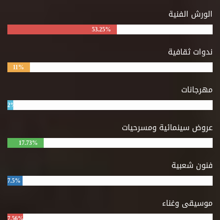
الورش الفنية
53.25%
ندوات ثقافية
11%
مهرجانات
2%
عروض سينمائية ومسرحيات
17.73%
فنون شعبية
7.5%
موسيقى وغناء
7.56%