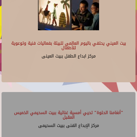
بيت العيني يحتفي باليوم العالمي للبيئة بفعاليات فنية وتوعوية
للأطفال
مركز ابداع الطفل ببيت العينى
"أنغامنا الحلوة" تحيي أمسية غنائية ببيت السحيمي الخميس
المقبل
مركز الإبداع الفنى ببيت السحيمى