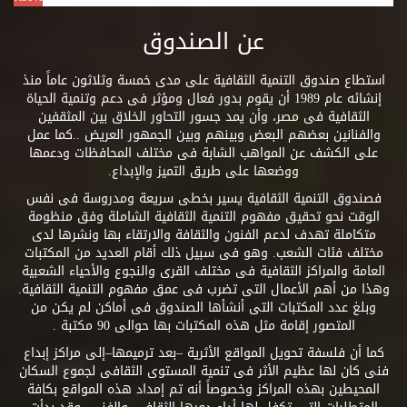
عن الصندوق
استطاع صندوق التنمية الثقافية على مدى خمسة وثلاثون عاماً منذ
إنشائه عام 1989 أن يقوم بدور فعال ومؤثر فى دعم وتنمية الحياة
الثقافية فى مصر، وأن يمد جسور التحاور الخلاق بين المثقفين
والفنانين بعضهم البعض وبينهم وبين الجمهور العريض ..كما عمل
على الكشف عن المواهب الشابة فى مختلف المحافظات ودعمها
ووضعها على طريق التميز والإبداع.
فصندوق التنمية الثقافية يسير بخطى سريعة ومدروسة فى نفس
الوقت نحو تحقيق مفهوم التنمية الثقافية الشاملة وفق منظومة
متكاملة تهدف لدعم الفنون والثقافة والارتقاء بها ونشرها لدى
مختلف فئات الشعب. وهو فى سبيل ذلك أقام العديد من المكتبات
العامة والمراكز الثقافية فى مختلف القرى والنجوع والأحياء الشعبية
وهذا من أهم الأعمال التى تضرب فى عمق مفهوم التنمية الثقافية.
وبلغ عدد المكتبات التى أنشأها الصندوق فى أماكن لم يكن من
المتصور إقامة مثل هذه المكتبات بها حوالى 90 مكتبة .
كما أن فلسفة تحويل المواقع الأثرية –بعد ترميمها–إلى مراكز إبداع
فنى كان لها عظيم الأثر فى تنمية المستوى الثقافى لجموع السكان
المحيطين بهذه المراكز وخصوصاً أنه تم إمداد هذه المواقع بكافة