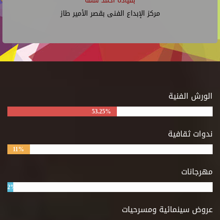
بقيادة أحمد شمة
مركز الإبداع الفنى بقصر الأمير طاز
الورش الفنية
53.25%
ندوات ثقافية
11%
مهرجانات
2%
عروض سينمائية ومسرحيات