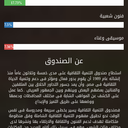
17.73%
فنون شعبية
7.5%
موسيقى وغناء
7.56%
عن الصندوق
استطاع صندوق التنمية الثقافية على مدى خمسة وثلاثون عاماً منذ
إنشائه عام 1989 أن يقوم بدور فعال ومؤثر فى دعم وتنمية الحياة
الثقافية فى مصر، وأن يمد جسور التحاور الخلاق بين المثقفين
والفنانين بعضهم البعض وبينهم وبين الجمهور العريض ..كما عمل
على الكشف عن المواهب الشابة فى مختلف المحافظات ودعمها
ووضعها على طريق التميز والإبداع.
فصندوق التنمية الثقافية يسير بخطى سريعة ومدروسة فى نفس
الوقت نحو تحقيق مفهوم التنمية الثقافية الشاملة وفق منظومة
متكاملة تهدف لدعم الفنون والثقافة والارتقاء بها ونشرها لدى
مختلف فئات الشعب. وهو فى سبيل ذلك أقام العديد من المكتبات