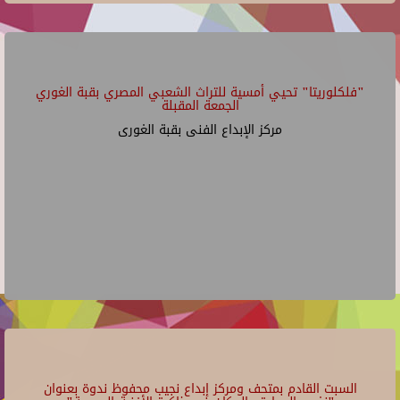
"فلكلوريتا" تحيي أمسية للتراث الشعبي المصري بقبة الغوري
الجمعة المقبلة
مركز الإبداع الفنى بقبة الغورى
السبت القادم بمتحف ومركز إبداع نجيب محفوظ ندوة بعنوان