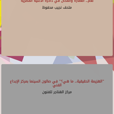
"نغم.. العمارة والمكان في ذاكرة الأغنية المصرية"
متحف نجيب محفوظ
"الهزيمة الحقيقية.. ما هي؟" في صالون السينما بمركز الإبداع
الفني
مركز الهناجر للفنون