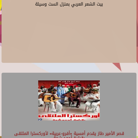
بيت الشعر العربي بمنزل الست وسيلة
قصر الأمير طاز يقدم أمسية «أفرو-عربية» لأوركسترا الملتقى