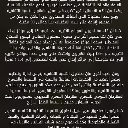
العامة والمراكز الثقافية فى مختلف القرى والنجوع والأحياء الشعبية
وهذا من أهم الأعمال التى تضرب فى عمق مفهوم التنمية الثقافية.
وبلغ عدد المكتبات التى أنشأها الصندوق فى أماكن لم يكن من
المتصور إقامة مثل هذه المكتبات بها حوالى 90 مكتبة .
كما أن فلسفة تحويل المواقع الأثرية –بعد ترميمها–إلى مراكز إبداع
فنى كان لها عظيم الأثر فى تنمية المستوى الثقافى لجموع السكان
المحيطين بهذه المراكز وخصوصاً أنه تم إمداد هذه المواقع بكافة
المتطلبات التى تكفل لها أداء دورها الثقافى والفنى. وقد بدأت
التجربة عام 1996 ببيت الهراوى وامتدت حتى وصل عدد المواقع الأثرية
التى تم تحويلها إلى مراكز إبداع فنى تابعة للصندوق إلى (16 ) مركزاً
.. .
ومن ناحية أخرى فإن صندوق التنمية الثقافية يتولى إدارة وتنظيم
ودعم العديد من المهرجانات الثقافية والفنية فى السينما والمسرح
والفنون التشكيلية والتى تعمل على دعم هذه الفنون والدفع بها فى
عملية التنمية والتطوير ومنها: المهرجان القومى للسينما المصرية،
المهرجان القومى للمسرح، مهرجان المسرح التجريبى، سمبوزيوم النحت
الدولى بأسوان، مهرجان سينما الطفل.....إلخ
كما يقوم الصندوق فى سبيل تحقيق التنمية الثقافية الشاملة بتقديم
الدعم المادى للعديد من الجهات والهيئات والمراكز الثقافية والفنية
الأهلية والحكومية وكذلك يقوم بدعم شباب الفنانين والأدباء فى
مختلف فروع الثقافة.