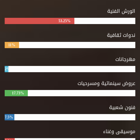
الورش الفنية
53.25%
ندوات ثقافية
11%
مهرجانات
2%
عروض سينمائية ومسرحيات
17.73%
فنون شعبية
7.5%
موسيقى وغناء