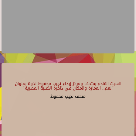
السبت القادم بمتحف ومركز إبداع نجيب محفوظ ندوة بعنوان
"نغم.. العمارة والمكان في ذاكرة الأغنية المصرية"
متحف نجيب محفوظ