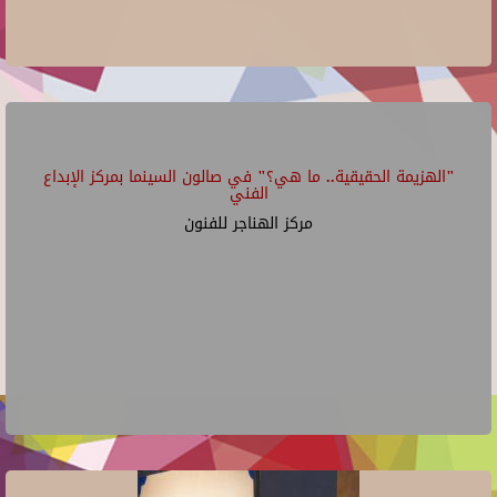
"الهزيمة الحقيقية.. ما هي؟" في صالون السينما بمركز الإبداع
الفني
مركز الهناجر للفنون