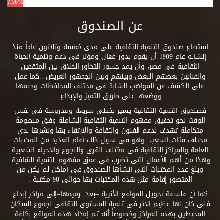
7.56%
عن الصندوق
استطاع صندوق التنمية الثقافية على مدى خمسة وثلاثون عاماً منذ
إنشائه عام 1989 أن يقوم بدور فعال ومؤثر فى دعم وتنمية الحياة
الثقافية فى مصر، وأن يمد جسور التحاور الخلاق بين المثقفين
والفنانين بعضهم البعض وبينهم وبين الجمهور العريض ..كما عمل
على الكشف عن المواهب الشابة فى مختلف المحافظات ودعمها
ووضعها على طريق التميز والإبداع.
فصندوق التنمية الثقافية يسير بخطى سريعة ومدروسة فى نفس
الوقت نحو تحقيق مفهوم التنمية الثقافية الشاملة وفق منظومة
متكاملة تهدف لدعم الفنون والثقافة والارتقاء بها ونشرها لدى
مختلف فئات الشعب. وهو فى سبيل ذلك أقام العديد من المكتبات
العامة والمراكز الثقافية فى مختلف القرى والنجوع والأحياء الشعبية
وهذا من أهم الأعمال التى تضرب فى عمق مفهوم التنمية الثقافية.
وبلغ عدد المكتبات التى أنشأها الصندوق فى أماكن لم يكن من
المتصور إقامة مثل هذه المكتبات بها حوالى 90 مكتبة .
كما أن فلسفة تحويل المواقع الأثرية –بعد ترميمها–إلى مراكز إبداع
فنى كان لها عظيم الأثر فى تنمية المستوى الثقافى لجموع السكان
المحيطين بهذه المراكز وخصوصاً أنه تم إمداد هذه المواقع بكافة