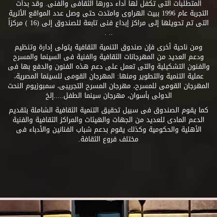
المتطلبات التى تكفل لها أداء دورها الثقافى والفنى. وقد بدأت
التجربة عام 1996 ببيت الهراوى وامتدت حتى وصل عدد المواقع الأثرية
التى تم تحويلها إلى مراكز إبداع فنى تابعة للصندوق إلى (16 ) مركزاً
.. .
ومن ناحية أخرى فإن صندوق التنمية الثقافية يتولى إدارة وتنظيم
ودعم العديد من المهرجانات الثقافية والفنية فى السينما والمسرح
والفنون التشكيلية والتى تعمل على دعم هذه الفنون والدفع بها فى
عملية التنمية والتطوير ومنها: المهرجان القومى للسينما المصرية،
المهرجان القومى للمسرح، مهرجان المسرح التجريبى، سمبوزيوم النحت
الدولى بأسوان، مهرجان سينما الطفل.....إلخ
كما يقوم الصندوق فى سبيل تحقيق التنمية الثقافية الشاملة بتقديم
الدعم المادى للعديد من الجهات والهيئات والمراكز الثقافية والفنية
الأهلية والحكومية وكذلك يقوم بدعم شباب الفنانين والأدباء فى
مختلف فروع الثقافة.