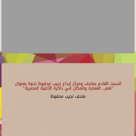
السبت القادم بمتحف ومركز إبداع نجيب محفوظ ندوة بعنوان
"نغم.. العمارة والمكان في ذاكرة الأغنية المصرية"
متحف نجيب محفوظ