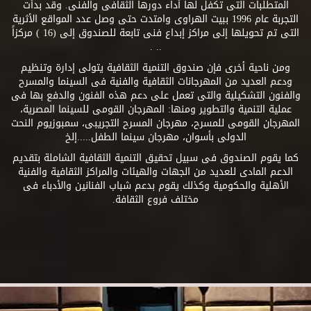
المتطلبات التى تكفل لها أداء دورها الثقافى والفنى. وقد بدأت
التجربة عام 1996 ببيت الهراوى وامتدت حتى وصل عدد المواقع الأثرية
التى تم تحويلها إلى مراكز إبداع فنى تابعة للصندوق إلى (16 ) مركزاً
.. .
ومن ناحية أخرى فإن صندوق التنمية الثقافية يتولى إدارة وتنظيم
ودعم العديد من المهرجانات الثقافية والفنية فى السينما والمسرح
والفنون التشكيلية والتى تعمل على دعم هذه الفنون والدفع بها فى
عملية التنمية والتطوير ومنها: المهرجان القومى للسينما المصرية،
المهرجان القومى للمسرح، مهرجان المسرح التجريبى، سمبوزيوم النحت
الدولى بأسوان، مهرجان سينما الطفل.....إلخ
كما يقوم الصندوق فى سبيل تحقيق التنمية الثقافية الشاملة بتقديم
الدعم المادى للعديد من الجهات والهيئات والمراكز الثقافية والفنية
الأهلية والحكومية وكذلك يقوم بدعم شباب الفنانين والأدباء فى
مختلف فروع الثقافة.