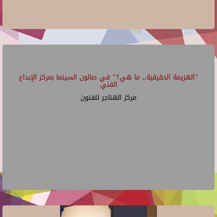
"الهزيمة الحقيقية.. ما هي؟" في صالون السينما بمركز الإبداع
الفني
مركز الهناجر للفنون