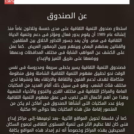
7.56%
عن الصندوق
استطاع صندوق التنمية الثقافية على مدى خمسة وثلاثون عاماً منذ
إنشائه عام 1989 أن يقوم بدور فعال ومؤثر فى دعم وتنمية الحياة
الثقافية فى مصر، وأن يمد جسور التحاور الخلاق بين المثقفين
والفنانين بعضهم البعض وبينهم وبين الجمهور العريض ..كما عمل
على الكشف عن المواهب الشابة فى مختلف المحافظات ودعمها
ووضعها على طريق التميز والإبداع.
فصندوق التنمية الثقافية يسير بخطى سريعة ومدروسة فى نفس
الوقت نحو تحقيق مفهوم التنمية الثقافية الشاملة وفق منظومة
متكاملة تهدف لدعم الفنون والثقافة والارتقاء بها ونشرها لدى
مختلف فئات الشعب. وهو فى سبيل ذلك أقام العديد من المكتبات
العامة والمراكز الثقافية فى مختلف القرى والنجوع والأحياء الشعبية
وهذا من أهم الأعمال التى تضرب فى عمق مفهوم التنمية الثقافية.
وبلغ عدد المكتبات التى أنشأها الصندوق فى أماكن لم يكن من
المتصور إقامة مثل هذه المكتبات بها حوالى 90 مكتبة .
كما أن فلسفة تحويل المواقع الأثرية –بعد ترميمها–إلى مراكز إبداع
فنى كان لها عظيم الأثر فى تنمية المستوى الثقافى لجموع السكان
المحيطين بهذه المراكز وخصوصاً أنه تم إمداد هذه المواقع بكافة