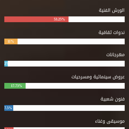
الورش الفنية
53.25%
ندوات ثقافية
11%
مهرجانات
2%
عروض سينمائية ومسرحيات
17.73%
فنون شعبية
7.5%
موسيقى وغناء