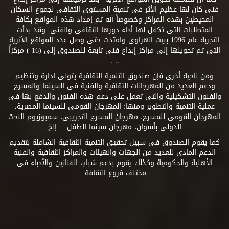
فنى كان لها عظيم الأثر فى تنمية المستوى الثقافى لجموع السكان
المحيطين بهذه المراكز وخصوصاً أنه تم إمداد هذه المواقع بكافة
المتطلبات التى تكفل لها أداء دورها الثقافى والفنى. وقد بدأت
التجربة عام 1996 ببيت الهراوى وامتدت حتى وصل عدد المواقع الأثرية
التى تم تحويلها إلى مراكز إبداع فنى تابعة للصندوق إلى (16 ) مركزاً
.. .
ومن ناحية أخرى فإن صندوق التنمية الثقافية يتولى إدارة وتنظيم
ودعم العديد من المهرجانات الثقافية والفنية فى السينما والمسرح
والفنون التشكيلية والتى تعمل على دعم هذه الفنون والدفع بها فى
عملية التنمية والتطوير ومنها: المهرجان القومى للسينما المصرية،
المهرجان القومى للمسرح، مهرجان المسرح التجريبى، سمبوزيوم النحت
الدولى بأسوان، مهرجان سينما الطفل.....إلخ
كما يقوم الصندوق فى سبيل تحقيق التنمية الثقافية الشاملة بتقديم
الدعم المادى للعديد من الجهات والهيئات والمراكز الثقافية والفنية
الأهلية والحكومية وكذلك يقوم بدعم شباب الفنانين والأدباء فى
مختلف فروع الثقافة.