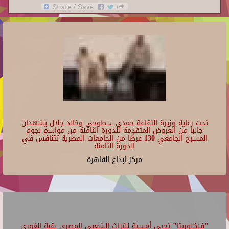
تحت رعاية وزيرة الثقافة حمدي سطوحي وخالد جلال يشهدان
جانبا من العروض المتقدمة للدورة الثامنة من مواسم نجوم
المسرح الجامعي 130 عرضًا من الجامعات المصرية تتنافس في
الدورة الثامنة
مركز ابداع القاهرة
"فلكلوريتا" تحيي أمسية للتراث الشعبي المصري بقبة الغوري