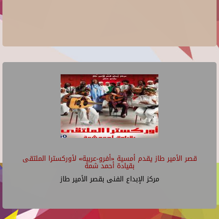
قصر الأمير طاز يقدم أمسية «أفرو-عربية» لأوركسترا الملتقى
بقيادة أحمد شمة
مركز الإبداع الفنى بقصر الأمير طاز