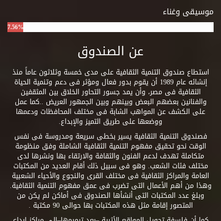
موسيقى وغناء
7.56%
عن الصندوق
استطاع صندوق التنمية الثقافية على مدى خمسة وثلاثون عاماً منذ
إنشائه عام 1989 أن يقوم بدور فعال ومؤثر فى دعم وتنمية الحياة
الثقافية فى مصر، وأن يمد جسور التحاور الخلاق بين المثقفين
والفنانين بعضهم البعض وبينهم وبين الجمهور العريض ..كما عمل
على الكشف عن المواهب الشابة فى مختلف المحافظات ودعمها
ووضعها على طريق التميز والإبداع.
فصندوق التنمية الثقافية يسير بخطى سريعة ومدروسة فى نفس
الوقت نحو تحقيق مفهوم التنمية الثقافية الشاملة وفق منظومة
متكاملة تهدف لدعم الفنون والثقافة والارتقاء بها ونشرها لدى
مختلف فئات الشعب. وهو فى سبيل ذلك أقام العديد من المكتبات
العامة والمراكز الثقافية فى مختلف القرى والنجوع والأحياء الشعبية
وهذا من أهم الأعمال التى تضرب فى عمق مفهوم التنمية الثقافية.
وبلغ عدد المكتبات التى أنشأها الصندوق فى أماكن لم يكن من
المتصور إقامة مثل هذه المكتبات بها حوالى 90 مكتبة .
كما أن فلسفة تحويل المواقع الأثرية –بعد ترميمها–إلى مراكز إبداع