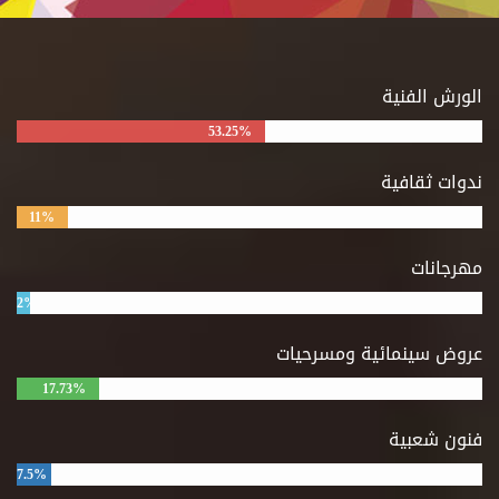
الورش الفنية
53.25%
ندوات ثقافية
11%
مهرجانات
2%
عروض سينمائية ومسرحيات
17.73%
فنون شعبية
7.5%