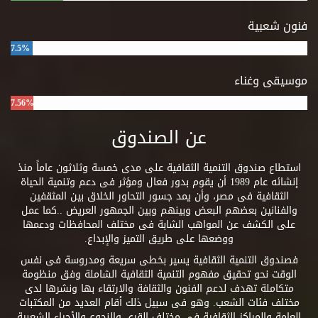
فنون شعبية
7.5%
موسيقى وغناء
7.56%
عن الصندوق
استطاع صندوق التنمية الثقافية على مدى خمسة وثلاثون عاماً منذ
إنشائه عام 1989 أن يقوم بدور فعال ومؤثر فى دعم وتنمية الحياة
الثقافية فى مصر، وأن يمد جسور التحاور الخلاق بين المثقفين
والفنانين بعضهم البعض وبينهم وبين الجمهور العريض ..كما عمل
على الكشف عن المواهب الشابة فى مختلف المحافظات ودعمها
ووضعها على طريق التميز والإبداع.
فصندوق التنمية الثقافية يسير بخطى سريعة ومدروسة فى نفس
الوقت نحو تحقيق مفهوم التنمية الثقافية الشاملة وفق منظومة
متكاملة تهدف لدعم الفنون والثقافة والارتقاء بها ونشرها لدى
مختلف فئات الشعب. وهو فى سبيل ذلك أقام العديد من المكتبات
العامة والمراكز الثقافية فى مختلف القرى والنجوع والأحياء الشعبية