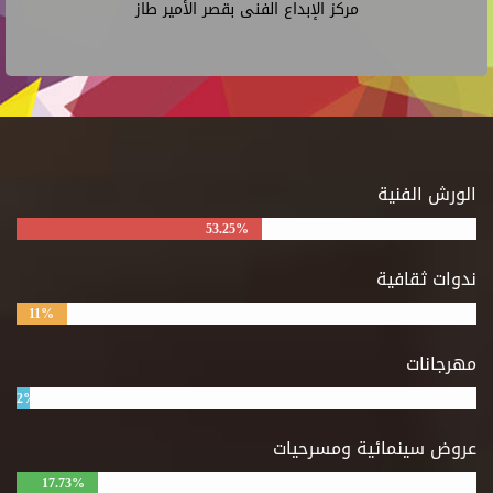
مركز الإبداع الفنى بقصر الأمير طاز
الورش الفنية
53.25%
ندوات ثقافية
11%
مهرجانات
2%
عروض سينمائية ومسرحيات
17.73%