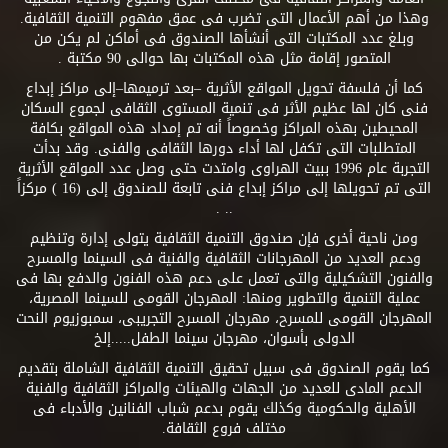
وهذا من أهم الأعمال التى تضرب فى عمق مفهوم التنمية الثقافية.
وبلغ عدد المكتبات التى أنشأها الصندوق فى أماكن لم يكن من
المتصور إقامة مثل هذه المكتبات بها حوالى 90 مكتبة .
كما أن فلسفة تحويل المواقع الأثرية –بعد ترميمها–إلى مراكز إبداع
فنى كان لها عظيم الأثر فى تنمية المستوى الثقافى لجموع السكان
المحيطين بهذه المراكز وخصوصاً أنه تم إمداد هذه المواقع بكافة
المتطلبات التى تكفل لها أداء دورها الثقافى والفنى. وقد بدأت
التجربة عام 1996 ببيت الهراوى وامتدت حتى وصل عدد المواقع الأثرية
التى تم تحويلها إلى مراكز إبداع فنى تابعة للصندوق إلى (16 ) مركزاً
.. .
ومن ناحية أخرى فإن صندوق التنمية الثقافية يتولى إدارة وتنظيم
ودعم العديد من المهرجانات الثقافية والفنية فى السينما والمسرح
والفنون التشكيلية والتى تعمل على دعم هذه الفنون والدفع بها فى
عملية التنمية والتطوير ومنها: المهرجان القومى للسينما المصرية،
المهرجان القومى للمسرح، مهرجان المسرح التجريبى، سمبوزيوم النحت
الدولى بأسوان، مهرجان سينما الطفل.....إلخ
كما يقوم الصندوق فى سبيل تحقيق التنمية الثقافية الشاملة بتقديم
الدعم المادى للعديد من الجهات والهيئات والمراكز الثقافية والفنية
الأهلية والحكومية وكذلك يقوم بدعم شباب الفنانين والأدباء فى
مختلف فروع الثقافة.