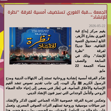
الجمعة ...قبة الغوري تستضيف أمسية لفرقة "نظرة
للإنشاد"
2026-05-22
يقيم مركز إبداع قبة
الغوري بشارع الأزهر،
التابع لـصندوق التنمية
الثقافية، حفلاً جديدًا
لفرقة "نظرة
للإنشاد"، وذلك في
السابعة والنصف
مساء الجمعة 22
مايو.
تقدّم الفرقة أمسية إنشادية وروحانية تستند إلى الابتهالات الدينية ومدح
الرسول الكريم ﷺ وآل البيت، إلى جانب تقديم نصوص تنشد القيم
الإنسانية والأخلاق السامية، في إطار فني يسعى إلى إحياء حالة الصفاء
الروحي والتأمل الوجداني التي تميز فنون الإنشاد الديني.
وتعكس تجربة الفرقة خصوصية الأداء الجماعي لفنون الذكر والإنشاد،
عبر صياغات موسيقية وروحية تستلهم التراث الصوفي المصري، وتعمل
على بناء حالة من التواصل الوجداني مع الجمهور، بما يرسخ حضور هذا