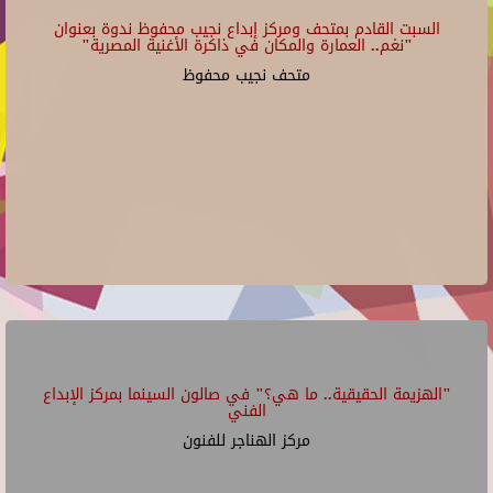
السبت القادم بمتحف ومركز إبداع نجيب محفوظ ندوة بعنوان
"نغم.. العمارة والمكان في ذاكرة الأغنية المصرية"
متحف نجيب محفوظ
"الهزيمة الحقيقية.. ما هي؟" في صالون السينما بمركز الإبداع
الفني
مركز الهناجر للفنون