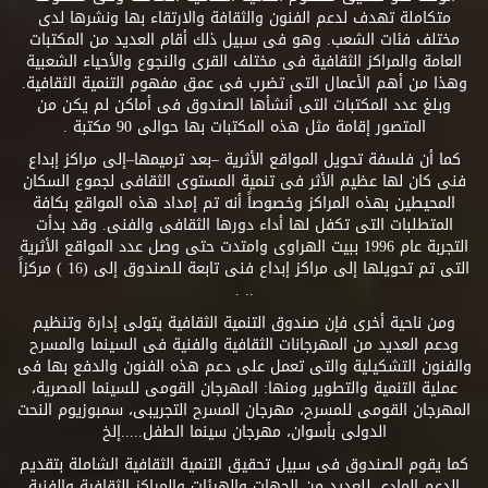
متكاملة تهدف لدعم الفنون والثقافة والارتقاء بها ونشرها لدى
مختلف فئات الشعب. وهو فى سبيل ذلك أقام العديد من المكتبات
العامة والمراكز الثقافية فى مختلف القرى والنجوع والأحياء الشعبية
وهذا من أهم الأعمال التى تضرب فى عمق مفهوم التنمية الثقافية.
وبلغ عدد المكتبات التى أنشأها الصندوق فى أماكن لم يكن من
المتصور إقامة مثل هذه المكتبات بها حوالى 90 مكتبة .
كما أن فلسفة تحويل المواقع الأثرية –بعد ترميمها–إلى مراكز إبداع
فنى كان لها عظيم الأثر فى تنمية المستوى الثقافى لجموع السكان
المحيطين بهذه المراكز وخصوصاً أنه تم إمداد هذه المواقع بكافة
المتطلبات التى تكفل لها أداء دورها الثقافى والفنى. وقد بدأت
التجربة عام 1996 ببيت الهراوى وامتدت حتى وصل عدد المواقع الأثرية
التى تم تحويلها إلى مراكز إبداع فنى تابعة للصندوق إلى (16 ) مركزاً
.. .
ومن ناحية أخرى فإن صندوق التنمية الثقافية يتولى إدارة وتنظيم
ودعم العديد من المهرجانات الثقافية والفنية فى السينما والمسرح
والفنون التشكيلية والتى تعمل على دعم هذه الفنون والدفع بها فى
عملية التنمية والتطوير ومنها: المهرجان القومى للسينما المصرية،
المهرجان القومى للمسرح، مهرجان المسرح التجريبى، سمبوزيوم النحت
الدولى بأسوان، مهرجان سينما الطفل.....إلخ
كما يقوم الصندوق فى سبيل تحقيق التنمية الثقافية الشاملة بتقديم
الدعم المادى للعديد من الجهات والهيئات والمراكز الثقافية والفنية