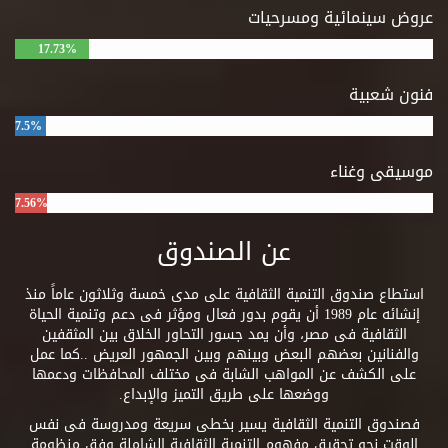
عروض سينمائية ومسرحيات
17.73%
فنون شعبية
7.5%
موسيقى وغناء
7.56%
عن الصندوق
استطاع صندوق التنمية الثقافية على مدى خمسة وثلاثون عاماً منذ
إنشائه عام 1989 أن يقوم بدور فعال ومؤثر فى دعم وتنمية الحياة
الثقافية فى مصر، وأن يمد جسور التحاور الخلاق بين المثقفين
والفنانين بعضهم البعض وبينهم وبين الجمهور العريض ..كما عمل
على الكشف عن المواهب الشابة فى مختلف المحافظات ودعمها
ووضعها على طريق التميز والإبداع.
فصندوق التنمية الثقافية يسير بخطى سريعة ومدروسة فى نفس
الوقت نحو تحقيق مفهوم التنمية الثقافية الشاملة وفق منظومة