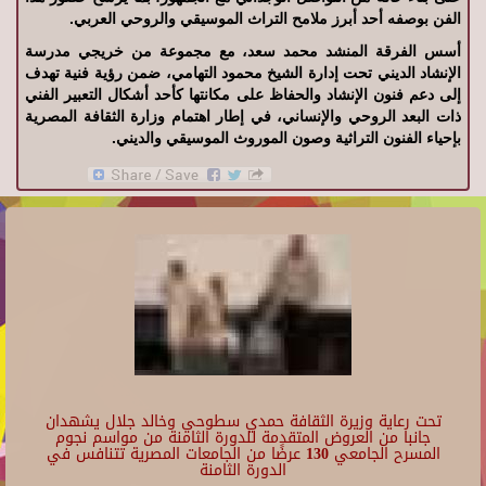
الفن بوصفه أحد أبرز ملامح التراث الموسيقي والروحي العربي.
أسس الفرقة المنشد محمد سعد، مع مجموعة من خريجي مدرسة
الإنشاد الديني تحت إدارة الشيخ محمود التهامي، ضمن رؤية فنية تهدف
إلى دعم فنون الإنشاد والحفاظ على مكانتها كأحد أشكال التعبير الفني
ذات البعد الروحي والإنساني، في إطار اهتمام وزارة الثقافة المصرية
بإحياء الفنون التراثية وصون الموروث الموسيقي والديني.
تحت رعاية وزيرة الثقافة حمدي سطوحي وخالد جلال يشهدان
جانبا من العروض المتقدمة للدورة الثامنة من مواسم نجوم
المسرح الجامعي 130 عرضًا من الجامعات المصرية تتنافس في
الدورة الثامنة