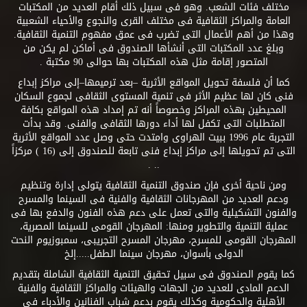
مختلف فئات الشعب. وهو فى سبيل ذلك أقام العديد من المكتبات
العامة والمراكز الثقافية فى مختلف القرى والنجوع والأحياء الشعبية
وهذا من أهم الأعمال التى تضرب فى عمق مفهوم التنمية الثقافية.
وبلغ عدد المكتبات التى أنشأها الصندوق فى أماكن لم يكن من
المتصور إقامة مثل هذه المكتبات بها حوالى 90 مكتبة .
كما أن فلسفة تحويل المواقع الأثرية –بعد ترميمها–إلى مراكز إبداع
فنى كان لها عظيم الأثر فى تنمية المستوى الثقافى لجموع السكان
المحيطين بهذه المراكز وخصوصاً أنه تم إمداد هذه المواقع بكافة
المتطلبات التى تكفل لها أداء دورها الثقافى والفنى. وقد بدأت
التجربة عام 1996 ببيت الهراوى وامتدت حتى وصل عدد المواقع الأثرية
التى تم تحويلها إلى مراكز إبداع فنى تابعة للصندوق إلى (16 ) مركزاً
.. .
ومن ناحية أخرى فإن صندوق التنمية الثقافية يتولى إدارة وتنظيم
ودعم العديد من المهرجانات الثقافية والفنية فى السينما والمسرح
والفنون التشكيلية والتى تعمل على دعم هذه الفنون والدفع بها فى
عملية التنمية والتطوير ومنها: المهرجان القومى للسينما المصرية،
المهرجان القومى للمسرح، مهرجان المسرح التجريبى، سمبوزيوم النحت
الدولى بأسوان، مهرجان سينما الطفل.....إلخ
كما يقوم الصندوق فى سبيل تحقيق التنمية الثقافية الشاملة بتقديم
الدعم المادى للعديد من الجهات والهيئات والمراكز الثقافية والفنية
الأهلية والحكومية وكذلك يقوم بدعم شباب الفنانين والأدباء فى