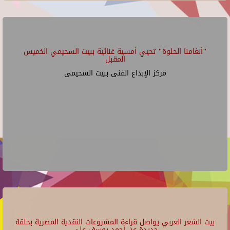
"أنغامنا الحلوة" تحيي أمسية غنائية ببيت السحيمي الخميس
المقبل
مركز الإبداع الفنى ببيت السحيمى
بيت الشعر العربي يواصل قراءة المشروعات النقدية المصرية بحلقة
جديدة عن أحمد يوسف علي