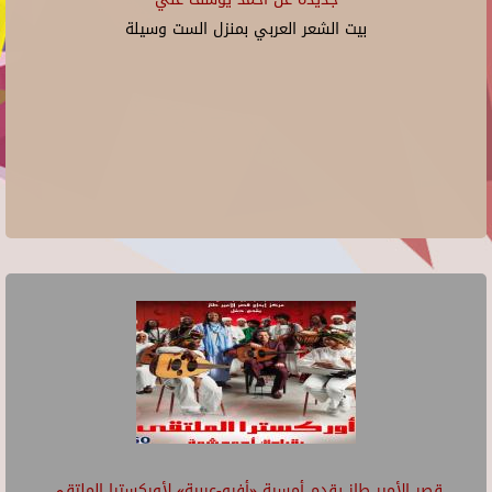
بيت الشعر العربي بمنزل الست وسيلة
قصر الأمير طاز يقدم أمسية «أفرو-عربية» لأوركسترا الملتقى