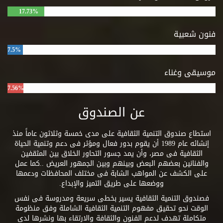
17.73%
فنون شعبية
7.5%
موسيقى وغناء
7.56%
عن الصندوق
استطاع صندوق التنمية الثقافية على مدى خمسة وثلاثون عاماً منذ
إنشائه عام 1989 أن يقوم بدور فعال ومؤثر فى دعم وتنمية الحياة
الثقافية فى مصر، وأن يمد جسور التحاور الخلاق بين المثقفين
والفنانين بعضهم البعض وبينهم وبين الجمهور العريض ..كما عمل
على الكشف عن المواهب الشابة فى مختلف المحافظات ودعمها
ووضعها على طريق التميز والإبداع.
فصندوق التنمية الثقافية يسير بخطى سريعة ومدروسة فى نفس
الوقت نحو تحقيق مفهوم التنمية الثقافية الشاملة وفق منظومة
متكاملة تهدف لدعم الفنون والثقافة والارتقاء بها ونشرها لدى