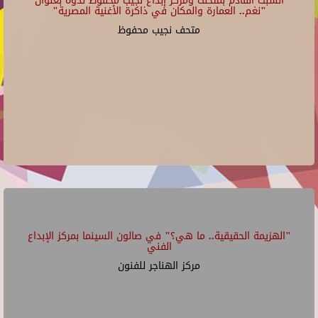
السبت القادم بمتحف ومركز إبداع نجيب محفوظ ندوة بعنوان
"نغم.. العمارة والمكان في ذاكرة الأغنية المصرية"
متحف نجيب محفوظ
"الهزيمة الحقيقية.. ما هي؟" في صالون السينما بمركز الإبداع
الفني
مركز الهناجر للفنون