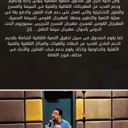
ومن ناحية أخرى فإن صندوق التنمية الثقافية يتولى إدارة وتنظيم
ودعم العديد من المهرجانات الثقافية والفنية فى السينما والمسرح
والفنون التشكيلية والتى تعمل على دعم هذه الفنون والدفع بها فى
عملية التنمية والتطوير ومنها: المهرجان القومى للسينما المصرية،
المهرجان القومى للمسرح، مهرجان المسرح التجريبى، سمبوزيوم النحت
الدولى بأسوان، مهرجان سينما الطفل.....إلخ
كما يقوم الصندوق فى سبيل تحقيق التنمية الثقافية الشاملة بتقديم
الدعم المادى للعديد من الجهات والهيئات والمراكز الثقافية والفنية
الأهلية والحكومية وكذلك يقوم بدعم شباب الفنانين والأدباء فى
مختلف فروع الثقافة.