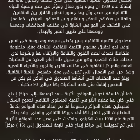
استطاع صندوق التنمية الثقافية على مدى خمسة وثلاثون عاماً منذ
إنشائه عام 1989 أن يقوم بدور فعال ومؤثر فى دعم وتنمية الحياة
الثقافية فى مصر، وأن يمد جسور التحاور الخلاق بين المثقفين
والفنانين بعضهم البعض وبينهم وبين الجمهور العريض ..كما عمل
على الكشف عن المواهب الشابة فى مختلف المحافظات ودعمها
ووضعها على طريق التميز والإبداع.
فصندوق التنمية الثقافية يسير بخطى سريعة ومدروسة فى نفس
الوقت نحو تحقيق مفهوم التنمية الثقافية الشاملة وفق منظومة
متكاملة تهدف لدعم الفنون والثقافة والارتقاء بها ونشرها لدى
مختلف فئات الشعب. وهو فى سبيل ذلك أقام العديد من المكتبات
العامة والمراكز الثقافية فى مختلف القرى والنجوع والأحياء الشعبية
وهذا من أهم الأعمال التى تضرب فى عمق مفهوم التنمية الثقافية.
وبلغ عدد المكتبات التى أنشأها الصندوق فى أماكن لم يكن من
المتصور إقامة مثل هذه المكتبات بها حوالى 90 مكتبة .
كما أن فلسفة تحويل المواقع الأثرية –بعد ترميمها–إلى مراكز إبداع
فنى كان لها عظيم الأثر فى تنمية المستوى الثقافى لجموع السكان
المحيطين بهذه المراكز وخصوصاً أنه تم إمداد هذه المواقع بكافة
المتطلبات التى تكفل لها أداء دورها الثقافى والفنى. وقد بدأت
التجربة عام 1996 ببيت الهراوى وامتدت حتى وصل عدد المواقع الأثرية
التى تم تحويلها إلى مراكز إبداع فنى تابعة للصندوق إلى (16 ) مركزاً
.. .