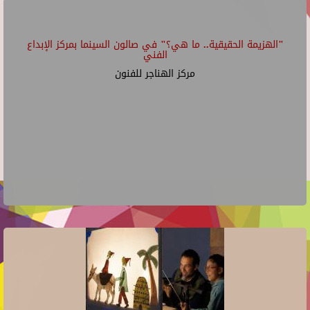
"الهزيمة الحقيقية.. ما هي؟" في صالون السينما بمركز الإبداع
الفني
مركز الهناجر للفنون