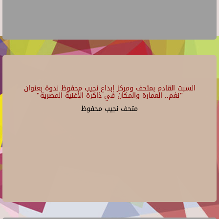
السبت القادم بمتحف ومركز إبداع نجيب محفوظ ندوة بعنوان
"نغم.. العمارة والمكان في ذاكرة الأغنية المصرية"
متحف نجيب محفوظ