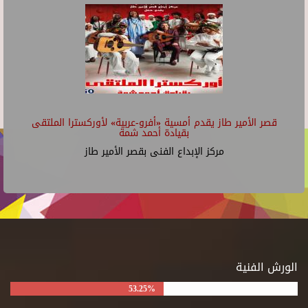
قصر الأمير طاز يقدم أمسية «أفرو-عربية» لأوركسترا الملتقى
بقيادة أحمد شمة
مركز الإبداع الفنى بقصر الأمير طاز
الورش الفنية
53.25%