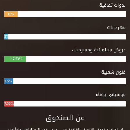
ندوات ثقافية
11%
مهرجانات
2%
عروض سينمائية ومسرحيات
17.73%
فنون شعبية
7.5%
موسيقى وغناء
7.56%
عن الصندوق