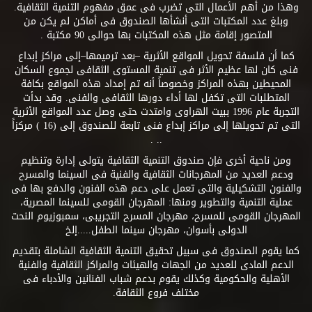
وهذا من أهم الأعمال التى تضرب فى عمق مفهوم التنمية الثقافية.
وبلغ عدد المكتبات التى أنشأها الصندوق فى أماكن لم يكن من
المتصور إقامة مثل هذه المكتبات بها حوالى 90 مكتبة .
كما أن فلسفة تحويل المواقع الأثرية –بعد ترميمها–إلى مراكز إبداع
فنى كان لها عظيم الأثر فى تنمية المستوى الثقافى لجموع السكان
المحيطين بهذه المراكز وخصوصاً أنه تم إمداد هذه المواقع بكافة
المتطلبات التى تكفل لها أداء دورها الثقافى والفنى. وقد بدأت
التجربة عام 1996 ببيت الهراوى وامتدت حتى وصل عدد المواقع الأثرية
التى تم تحويلها إلى مراكز إبداع فنى تابعة للصندوق إلى (16 ) مركزاً
.. .
ومن ناحية أخرى فإن صندوق التنمية الثقافية يتولى إدارة وتنظيم
ودعم العديد من المهرجانات الثقافية والفنية فى السينما والمسرح
والفنون التشكيلية والتى تعمل على دعم هذه الفنون والدفع بها فى
عملية التنمية والتطوير ومنها: المهرجان القومى للسينما المصرية،
المهرجان القومى للمسرح، مهرجان المسرح التجريبى، سمبوزيوم النحت
الدولى بأسوان، مهرجان سينما الطفل.....إلخ
كما يقوم الصندوق فى سبيل تحقيق التنمية الثقافية الشاملة بتقديم
الدعم المادى للعديد من الجهات والهيئات والمراكز الثقافية والفنية
الأهلية والحكومية وكذلك يقوم بدعم شباب الفنانين والأدباء فى
مختلف فروع الثقافة.