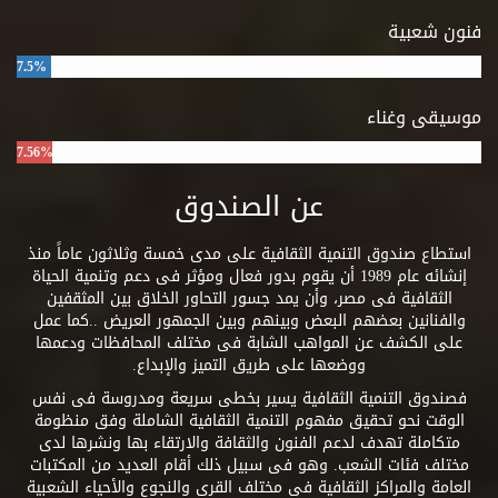
فنون شعبية
7.5%
موسيقى وغناء
7.56%
عن الصندوق
استطاع صندوق التنمية الثقافية على مدى خمسة وثلاثون عاماً منذ
إنشائه عام 1989 أن يقوم بدور فعال ومؤثر فى دعم وتنمية الحياة
الثقافية فى مصر، وأن يمد جسور التحاور الخلاق بين المثقفين
والفنانين بعضهم البعض وبينهم وبين الجمهور العريض ..كما عمل
على الكشف عن المواهب الشابة فى مختلف المحافظات ودعمها
ووضعها على طريق التميز والإبداع.
فصندوق التنمية الثقافية يسير بخطى سريعة ومدروسة فى نفس
الوقت نحو تحقيق مفهوم التنمية الثقافية الشاملة وفق منظومة
متكاملة تهدف لدعم الفنون والثقافة والارتقاء بها ونشرها لدى
مختلف فئات الشعب. وهو فى سبيل ذلك أقام العديد من المكتبات
العامة والمراكز الثقافية فى مختلف القرى والنجوع والأحياء الشعبية