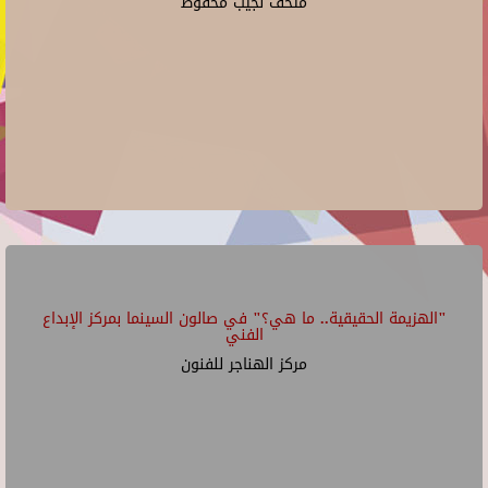
متحف نجيب محفوظ
"الهزيمة الحقيقية.. ما هي؟" في صالون السينما بمركز الإبداع
الفني
مركز الهناجر للفنون