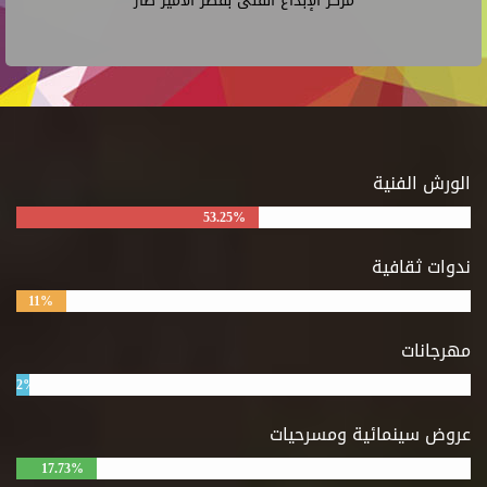
مركز الإبداع الفنى بقصر الأمير طاز
الورش الفنية
53.25%
ندوات ثقافية
11%
مهرجانات
2%
عروض سينمائية ومسرحيات
17.73%