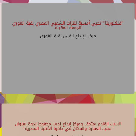
"فلكلوريتا" تحيي أمسية للتراث الشعبي المصري بقبة الغوري
الجمعة المقبلة
مركز الإبداع الفنى بقبة الغورى
السبت القادم بمتحف ومركز إبداع نجيب محفوظ ندوة بعنوان
"نغم.. العمارة والمكان في ذاكرة الأغنية المصرية"