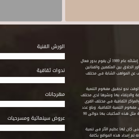
الورش الفنية
استطاع صندوق التنمية الثقافية على مدى خمسة وثلاثون عاماً منذ إنشائه عام 1989 أن يقوم بدور فعال
ر الخلاق بين المثقفين والفنانين
ندوات ثقافية
ف عن المواهب الشابة فى مختلف
وقت نحو تحقيق مفهوم التنمية
مهرجانات
ة والارتقاء بها ونشرها لدى مختلف
لمراكز الثقافية فى مختلف القرى
مفهوم التنمية الثقافية. وبلغ عدد
المكتبات التى أنشأها الصندوق فى أماكن لم يكن من المتصور إقامة مثل هذه المكتبات بها حوالى 90
عروض سينمائية ومسرحيات
فنى كان لها عظيم الأثر فى تنمية
ه تم إمداد هذه المواقع بكافة