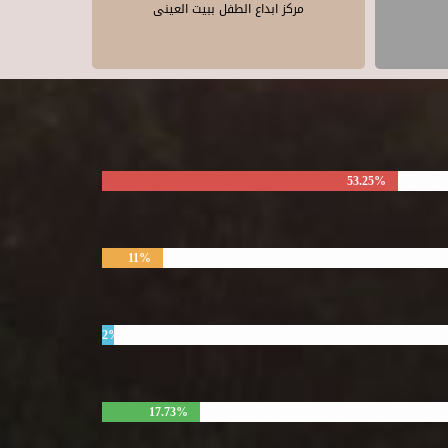
مركز ابداع الطفل ببيت العينى
53.25%
11%
2%
17.73%