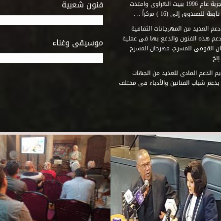
فنون شعبية
المتطلبات التى تكفل لها أداء دورها الثقافى والفنى. وقد بدأت التجربة عام 1996 ببيت الهراوى وامتدت
وق إلى (16 ) مركزاً .. .
عم العديد من المهرجانات الثقافية
دعم هذه الفنون والدفع بها فى عملية
موسيقى وغناء
جان القومى للمسرح، مهرجان المسرح
إلخ
م الدعم المادى للعديد من الجهات
 بدعم شباب الفنانين والأدباء فى مختلف