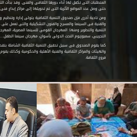
حتى وصل عدد المواقع الأثرية التى تم تحويلها إلى مراكز إبداع فنى تابعة للصند
ومن ناحية أخرى فإن صندوق التنمية الثقافية يتولى إدارة وتنظيم ود
والفنية فى السينما والمسرح والفنون التشكيلية والتى تعمل على 
التنمية والتطوير ومنها: المهرجان القومى للسينما المصرية، المهر
التجريبى، سمبوزيوم النحت الدولى بأسوان، مهرجان سينما الطفل.....
كما يقوم الصندوق فى سبيل تحقيق التنمية الثقافية الشاملة بتقدي
والهيئات والمراكز الثقافية والفنية الأهلية والحكومية وكذلك يقوم
فروع الثقافة.