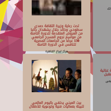
رى
تحت رعاية وزيرة الثقافة حمدي
سطوحي وخالد جلال يشهدان جانبا
من العروض المتقدمة للدورة الثامنة
من مواسم نجوم المسرح الجامعي
130 عرضًا من الجامعات المصرية
تتنافس في الدورة الثامنة
مركز ابداع القاهرة
غنائية
قبل
يمى
بيت العيني يحتفي باليوم العالمي
للبيئة بفعاليات فنية وتوعوية للأطفال