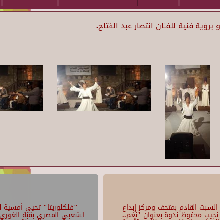
ؤية فنية للفنان انتصار عبد الفتاح.
السبت القادم بمتحف ومركز إبداع
"فلكلوريتا" تحيي أمسية لل
نجيب محفوظ ندوة بعنوان "نغم..
الشعبي المصري بقبة الغوري 