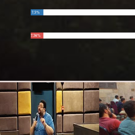
7.5%
7.56%