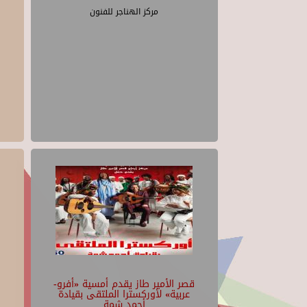
مركز الهناجر للفنون
قصر الأمير طاز يقدم أمسية «أفرو-
عربية» لأوركسترا الملتقى بقيادة
أحمد شمة