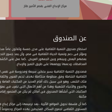
مركز الإبداع الفنى بقصر الأمير طاز
عن الصندوق
ومؤثر فى دعم وتنمية الحياة الثقافية فى مصر، وأن يمد جسور التحاو
بعضهم البعض وبينهم وبين الجمهور العريض ..كما عمل على الكش
المحافظات ودعمها ووضعها على طريق التميز والإبداع.
فصندوق التنمية الثقافية يسير بخطى سريعة ومدروسة فى نفس ال
الثقافية الشاملة وفق منظومة متكاملة تهدف لدعم الفنون والثقاف
فئات الشعب. وهو فى سبيل ذلك أقام العديد من المكتبات العامة وا
والنجوع والأحياء الشعبية وهذا من أهم الأعمال التى تضرب فى عمق 
مكتبة .
كما أن فلسفة تحويل المواقع الأثرية –بعد ترميمها–إلى مراكز إبداع 
المستوى الثقافى لجموع السكان المحيطين بهذه المراكز وخصوصاً أن