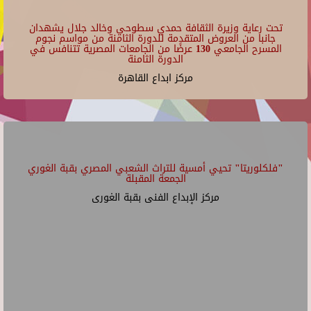
تحت رعاية وزيرة الثقافة حمدي سطوحي وخالد جلال يشهدان
جانبا من العروض المتقدمة للدورة الثامنة من مواسم نجوم
المسرح الجامعي 130 عرضًا من الجامعات المصرية تتنافس في
الدورة الثامنة
مركز ابداع القاهرة
"فلكلوريتا" تحيي أمسية للتراث الشعبي المصري بقبة الغوري
الجمعة المقبلة
مركز الإبداع الفنى بقبة الغورى