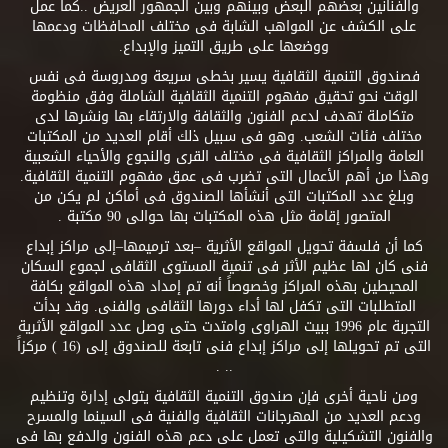
والفنانين بعضهم البعض وبينهم وبين الجمهور العريض ..كما عمل
على الكشف عن المواهب الشابة فى مختلف المحافظات ودعمها
ووضعها على طريق التميز والإبداع.
فصندوق التنمية الثقافية يسير بخطى سريعة ومدروسة فى نفس
الوقت نحو تحقيق مفهوم التنمية الثقافية الشاملة وفق منظومة
متكاملة تهدف لدعم الفنون والثقافة والارتقاء بها ونشرها لدى
مختلف فئات الشعب. وهو فى سبيل ذلك أقام العديد من المكتبات
العامة والمراكز الثقافية فى مختلف القرى والنجوع والأحياء الشعبية
وهذا من أهم الأعمال التى تضرب فى عمق مفهوم التنمية الثقافية.
وبلغ عدد المكتبات التى أنشأها الصندوق فى أماكن لم يكن من
المتصور إقامة مثل هذه المكتبات بها حوالى 90 مكتبة .
كما أن فلسفة تحويل المواقع الأثرية –بعد ترميمها–إلى مراكز إبداع
فنى كان لها عظيم الأثر فى تنمية المستوى الثقافى لجموع السكان
المحيطين بهذه المراكز وخصوصاً أنه تم إمداد هذه المواقع بكافة
المتطلبات التى تكفل لها أداء دورها الثقافى والفنى. وقد بدأت
التجربة عام 1996 ببيت الهراوى وامتدت حتى وصل عدد المواقع الأثرية
التى تم تحويلها إلى مراكز إبداع فنى تابعة للصندوق إلى (16 ) مركزاً
.. .
ومن ناحية أخرى فإن صندوق التنمية الثقافية يتولى إدارة وتنظيم
ودعم العديد من المهرجانات الثقافية والفنية فى السينما والمسرح
والفنون التشكيلية والتى تعمل على دعم هذه الفنون والدفع بها فى