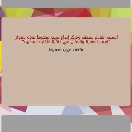
السبت القادم بمتحف ومركز إبداع نجيب محفوظ ندوة بعنوان
"نغم.. العمارة والمكان في ذاكرة الأغنية المصرية"
متحف نجيب محفوظ