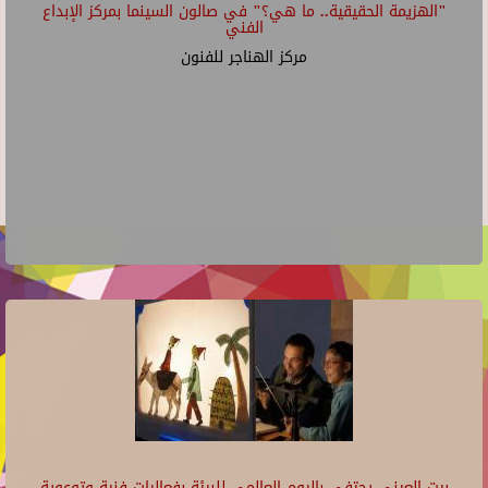
"الهزيمة الحقيقية.. ما هي؟" في صالون السينما بمركز الإبداع
الفني
مركز الهناجر للفنون
بيت العيني يحتفي باليوم العالمي للبيئة بفعاليات فنية وتوعوية