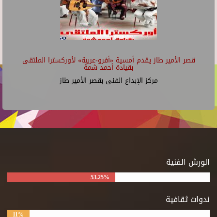
قصر الأمير طاز يقدم أمسية «أفرو-عربية» لأوركسترا الملتقى
بقيادة أحمد شمة
مركز الإبداع الفنى بقصر الأمير طاز
الورش الفنية
53.25%
ندوات ثقافية
11%