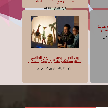
تتنافس في الدورة الثامنة
مركز ابداع القاهرة
غنائية
قبل
يمى
بيت العيني يحتفي باليوم العالمي
للبيئة بفعاليات فنية وتوعوية للأطفال
مركز ابداع الطفل ببيت العينى