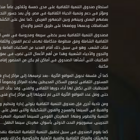
ومؤثر فى دعم وتنمية الحياة الثقافية فى مصر، وأن يمد جسور التحاو
بعضهم البعض وبينهم وبين الجمهور العريض ..كما عمل على الكش
المحافظات ودعمها ووضعها على طريق التميز والإبداع.
فصندوق التنمية الثقافية يسير بخطى سريعة ومدروسة فى نفس ال
الثقافية الشاملة وفق منظومة متكاملة تهدف لدعم الفنون والثقاف
فئات الشعب. وهو فى سبيل ذلك أقام العديد من المكتبات العامة وا
والنجوع والأحياء الشعبية وهذا من أهم الأعمال التى تضرب فى عمق 
مكتبة .
كما أن فلسفة تحويل المواقع الأثرية –بعد ترميمها–إلى مراكز إبداع 
المستوى الثقافى لجموع السكان المحيطين بهذه المراكز وخصوصاً أن
حتى وصل عدد المواقع الأثرية التى تم تحويلها إلى مراكز إبداع فنى تابعة للصند
ومن ناحية أخرى فإن صندوق التنمية الثقافية يتولى إدارة وتنظيم ود
والفنية فى السينما والمسرح والفنون التشكيلية والتى تعمل على 
التنمية والتطوير ومنها: المهرجان القومى للسينما المصرية، المهر
التجريبى، سمبوزيوم النحت الدولى بأسوان، مهرجان سينما الطفل.....
كما يقوم الصندوق فى سبيل تحقيق التنمية الثقافية الشاملة بتقدي
والهيئات والمراكز الثقافية والفنية الأهلية والحكومية وكذلك يقوم