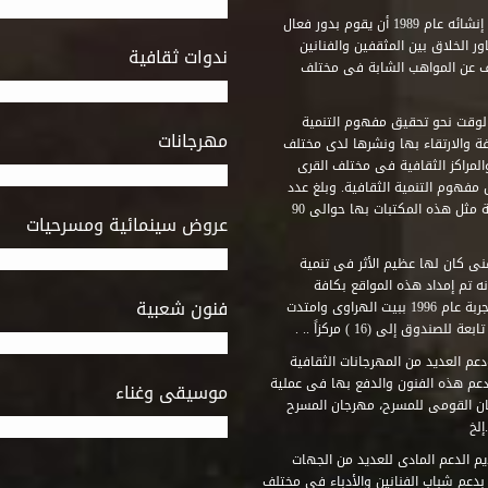
استطاع صندوق التنمية الثقافية على مدى خمسة وثلاثون عاماً منذ إنشائه عام 1989 أن يقوم بدور فعال
ر الخلاق بين المثقفين والفنانين
ندوات ثقافية
ف عن المواهب الشابة فى مختلف
وقت نحو تحقيق مفهوم التنمية
مهرجانات
ة والارتقاء بها ونشرها لدى مختلف
لمراكز الثقافية فى مختلف القرى
مفهوم التنمية الثقافية. وبلغ عدد
المكتبات التى أنشأها الصندوق فى أماكن لم يكن من المتصور إقامة مثل هذه المكتبات بها حوالى 90
عروض سينمائية ومسرحيات
فنى كان لها عظيم الأثر فى تنمية
ه تم إمداد هذه المواقع بكافة
فنون شعبية
المتطلبات التى تكفل لها أداء دورها الثقافى والفنى. وقد بدأت التجربة عام 1996 ببيت الهراوى وامتدت
وق إلى (16 ) مركزاً .. .
عم العديد من المهرجانات الثقافية
دعم هذه الفنون والدفع بها فى عملية
موسيقى وغناء
جان القومى للمسرح، مهرجان المسرح
إلخ
م الدعم المادى للعديد من الجهات
 بدعم شباب الفنانين والأدباء فى مختلف