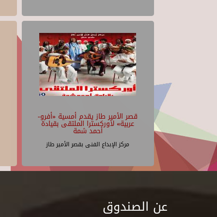
قصر الأمير طاز يقدم أمسية «أفرو-
عربية» لأوركسترا الملتقى بقيادة
أحمد شمة
مركز الإبداع الفنى بقصر الأمير طاز
عن الصندوق