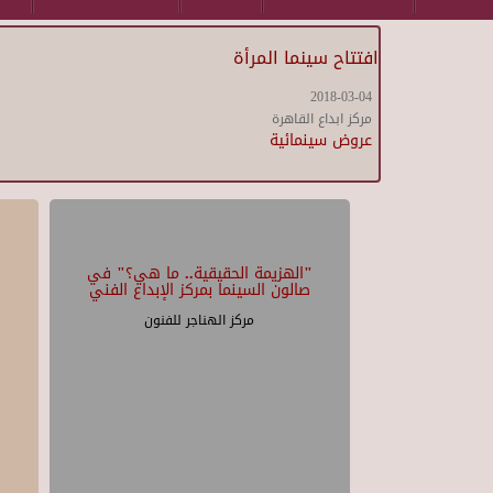
افتتاح سينما المرأة
2018-03-04
مركز ابداع القاهرة
عروض سينمائية
"الهزيمة الحقيقية.. ما هي؟" في
صالون السينما بمركز الإبداع الفني
مركز الهناجر للفنون