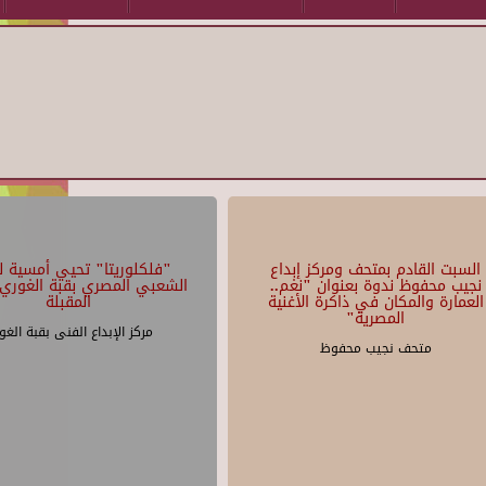
السبت القادم بمتحف ومركز إبداع
"فلكلوريتا" تحيي أمسية لل
نجيب محفوظ ندوة بعنوان "نغم..
الشعبي المصري بقبة الغوري 
العمارة والمكان في ذاكرة الأغنية
المقبلة
المصرية"
مركز الإبداع الفنى بقبة الغو
متحف نجيب محفوظ