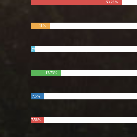
53.25%
11%
2%
17.73%
7.5%
7.56%