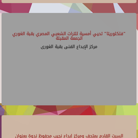
"فلكلوريتا" تحيي أمسية للتراث الشعبي المصري بقبة الغوري
الجمعة المقبلة
مركز الإبداع الفنى بقبة الغورى
السبت القادم بمتحف ومركز إبداع نجيب محفوظ ندوة بعنوان