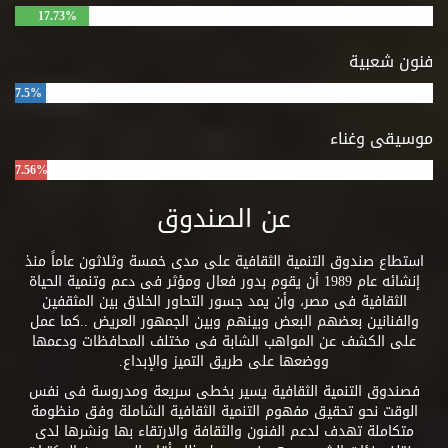
17.73%
فنون شعبية
7.5%
موسيقى وغناء
7.56%
عن الصندوق
استطاع صندوق التنمية الثقافية على مدى خمسة وثلاثون عاماً منذ
إنشائه عام 1989 أن يقوم بدور فعال ومؤثر فى دعم وتنمية الحياة
الثقافية فى مصر، وأن يمد جسور التحاور الخلاق بين المثقفين
والفنانين بعضهم البعض وبينهم وبين الجمهور العريض ..كما عمل
على الكشف عن المواهب الشابة فى مختلف المحافظات ودعمها
ووضعها على طريق التميز والإبداع.
فصندوق التنمية الثقافية يسير بخطى سريعة ومدروسة فى نفس
الوقت نحو تحقيق مفهوم التنمية الثقافية الشاملة وفق منظومة
متكاملة تهدف لدعم الفنون والثقافة والارتقاء بها ونشرها لدى