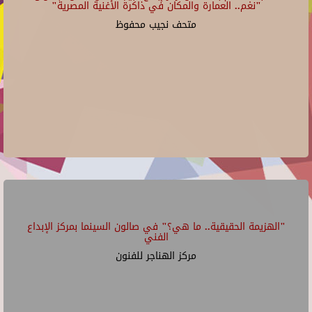
"نغم.. العمارة والمكان في ذاكرة الأغنية المصرية"
متحف نجيب محفوظ
"الهزيمة الحقيقية.. ما هي؟" في صالون السينما بمركز الإبداع
الفني
مركز الهناجر للفنون