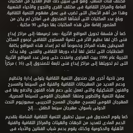
مختلف فئات الشعب. وهو فى سبيل ذلك أقام العديد من المكتبات
العامة والمراكز الثقافية فى مختلف القرى والنجوع والأحياء الشعبية
وهذا من أهم الأعمال التى تضرب فى عمق مفهوم التنمية الثقافية.
وبلغ عدد المكتبات التى أنشأها الصندوق فى أماكن لم يكن من
المتصور إقامة مثل هذه المكتبات بها حوالى 90 مكتبة .
كما أن فلسفة تحويل المواقع الأثرية –بعد ترميمها–إلى مراكز إبداع
فنى كان لها عظيم الأثر فى تنمية المستوى الثقافى لجموع السكان
المحيطين بهذه المراكز وخصوصاً أنه تم إمداد هذه المواقع بكافة
المتطلبات التى تكفل لها أداء دورها الثقافى والفنى. وقد بدأت
التجربة عام 1996 ببيت الهراوى وامتدت حتى وصل عدد المواقع الأثرية
التى تم تحويلها إلى مراكز إبداع فنى تابعة للصندوق إلى (16 ) مركزاً
.. .
ومن ناحية أخرى فإن صندوق التنمية الثقافية يتولى إدارة وتنظيم
ودعم العديد من المهرجانات الثقافية والفنية فى السينما والمسرح
والفنون التشكيلية والتى تعمل على دعم هذه الفنون والدفع بها فى
عملية التنمية والتطوير ومنها: المهرجان القومى للسينما المصرية،
المهرجان القومى للمسرح، مهرجان المسرح التجريبى، سمبوزيوم النحت
الدولى بأسوان، مهرجان سينما الطفل.....إلخ
كما يقوم الصندوق فى سبيل تحقيق التنمية الثقافية الشاملة بتقديم
الدعم المادى للعديد من الجهات والهيئات والمراكز الثقافية والفنية
الأهلية والحكومية وكذلك يقوم بدعم شباب الفنانين والأدباء فى