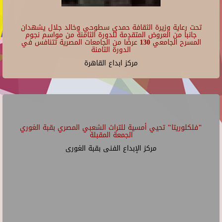
تحت رعاية وزيرة الثقافة حمدي سطوحي وخالد جلال يشهدان
جانبا من العروض المتقدمة للدورة الثامنة من مواسم نجوم
المسرح الجامعي 130 عرضًا من الجامعات المصرية تتنافس في
الدورة الثامنة
مركز ابداع القاهرة
"فلكلوريتا" تحيي أمسية للتراث الشعبي المصري بقبة الغوري
الجمعة المقبلة
مركز الإبداع الفنى بقبة الغورى