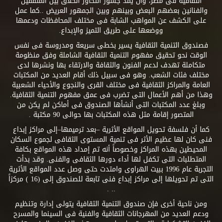
الثقافية فى مصر، وأن يمد جسور التحاور الخلاق بين المثقفين
والفنانين بعضهم البعض وبينهم وبين الجمهور العريض ..كما عمل
على الكشف عن المواهب الشابة فى مختلف المحافظات ودعمها
ووضعها على طريق التميز والإبداع.
فصندوق التنمية الثقافية يسير بخطى سريعة ومدروسة فى نفس
الوقت نحو تحقيق مفهوم التنمية الثقافية الشاملة وفق منظومة
متكاملة تهدف لدعم الفنون والثقافة والارتقاء بها ونشرها لدى
مختلف فئات الشعب. وهو فى سبيل ذلك أقام العديد من المكتبات
العامة والمراكز الثقافية فى مختلف القرى والنجوع والأحياء الشعبية
وهذا من أهم الأعمال التى تضرب فى عمق مفهوم التنمية الثقافية.
وبلغ عدد المكتبات التى أنشأها الصندوق فى أماكن لم يكن من
المتصور إقامة مثل هذه المكتبات بها حوالى 90 مكتبة .
كما أن فلسفة تحويل المواقع الأثرية –بعد ترميمها–إلى مراكز إبداع
فنى كان لها عظيم الأثر فى تنمية المستوى الثقافى لجموع السكان
المحيطين بهذه المراكز وخصوصاً أنه تم إمداد هذه المواقع بكافة
المتطلبات التى تكفل لها أداء دورها الثقافى والفنى. وقد بدأت
التجربة عام 1996 ببيت الهراوى وامتدت حتى وصل عدد المواقع الأثرية
التى تم تحويلها إلى مراكز إبداع فنى تابعة للصندوق إلى (16 ) مركزاً
.. .
ومن ناحية أخرى فإن صندوق التنمية الثقافية يتولى إدارة وتنظيم
ودعم العديد من المهرجانات الثقافية والفنية فى السينما والمسرح