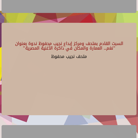
السبت القادم بمتحف ومركز إبداع نجيب محفوظ ندوة بعنوان
"نغم.. العمارة والمكان في ذاكرة الأغنية المصرية"
متحف نجيب محفوظ