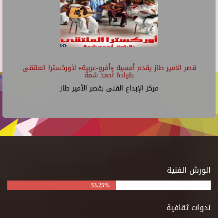
قصر الأمير طاز يقدم أمسية «أفرو-عربية» لأوركسترا الملتقى
بقيادة أحمد شمة
مركز الإبداع الفنى بقصر الأمير طاز
الورش الفنية
53.25%
ندوات ثقافية