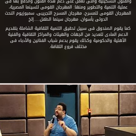
والفنون التشكيلية والتى تعمل على دعم هذه الفنون والدفع بها فى
عملية التنمية والتطوير ومنها: المهرجان القومى للسينما المصرية،
المهرجان القومى للمسرح، مهرجان المسرح التجريبى، سمبوزيوم النحت
الدولى بأسوان، مهرجان سينما الطفل.....إلخ
كما يقوم الصندوق فى سبيل تحقيق التنمية الثقافية الشاملة بتقديم
الدعم المادى للعديد من الجهات والهيئات والمراكز الثقافية والفنية
الأهلية والحكومية وكذلك يقوم بدعم شباب الفنانين والأدباء فى
مختلف فروع الثقافة.