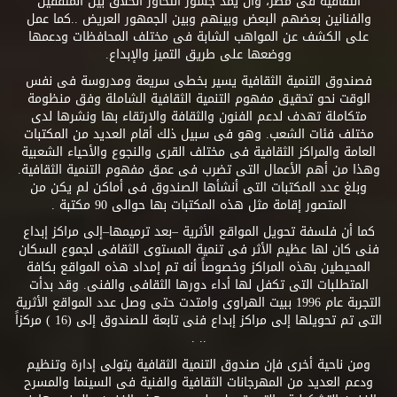
الثقافية فى مصر، وأن يمد جسور التحاور الخلاق بين المثقفين
والفنانين بعضهم البعض وبينهم وبين الجمهور العريض ..كما عمل
على الكشف عن المواهب الشابة فى مختلف المحافظات ودعمها
ووضعها على طريق التميز والإبداع.
فصندوق التنمية الثقافية يسير بخطى سريعة ومدروسة فى نفس
الوقت نحو تحقيق مفهوم التنمية الثقافية الشاملة وفق منظومة
متكاملة تهدف لدعم الفنون والثقافة والارتقاء بها ونشرها لدى
مختلف فئات الشعب. وهو فى سبيل ذلك أقام العديد من المكتبات
العامة والمراكز الثقافية فى مختلف القرى والنجوع والأحياء الشعبية
وهذا من أهم الأعمال التى تضرب فى عمق مفهوم التنمية الثقافية.
وبلغ عدد المكتبات التى أنشأها الصندوق فى أماكن لم يكن من
المتصور إقامة مثل هذه المكتبات بها حوالى 90 مكتبة .
كما أن فلسفة تحويل المواقع الأثرية –بعد ترميمها–إلى مراكز إبداع
فنى كان لها عظيم الأثر فى تنمية المستوى الثقافى لجموع السكان
المحيطين بهذه المراكز وخصوصاً أنه تم إمداد هذه المواقع بكافة
المتطلبات التى تكفل لها أداء دورها الثقافى والفنى. وقد بدأت
التجربة عام 1996 ببيت الهراوى وامتدت حتى وصل عدد المواقع الأثرية
التى تم تحويلها إلى مراكز إبداع فنى تابعة للصندوق إلى (16 ) مركزاً
.. .
ومن ناحية أخرى فإن صندوق التنمية الثقافية يتولى إدارة وتنظيم
ودعم العديد من المهرجانات الثقافية والفنية فى السينما والمسرح