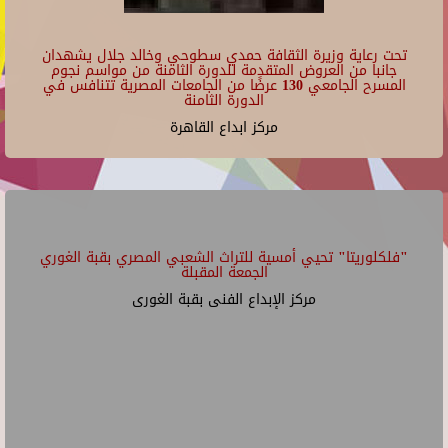
تحت رعاية وزيرة الثقافة حمدي سطوحي وخالد جلال يشهدان
جانبا من العروض المتقدمة للدورة الثامنة من مواسم نجوم
المسرح الجامعي 130 عرضًا من الجامعات المصرية تتنافس في
الدورة الثامنة
مركز ابداع القاهرة
"فلكلوريتا" تحيي أمسية للتراث الشعبي المصري بقبة الغوري
الجمعة المقبلة
مركز الإبداع الفنى بقبة الغورى