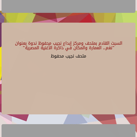
السبت القادم بمتحف ومركز إبداع نجيب محفوظ ندوة بعنوان
"نغم.. العمارة والمكان في ذاكرة الأغنية المصرية"
متحف نجيب محفوظ