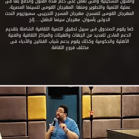
والفنون التشكيلية والتى تعمل على دعم هذه الفنون والدفع بها فى
عملية التنمية والتطوير ومنها: المهرجان القومى للسينما المصرية،
المهرجان القومى للمسرح، مهرجان المسرح التجريبى، سمبوزيوم النحت
الدولى بأسوان، مهرجان سينما الطفل.....إلخ
كما يقوم الصندوق فى سبيل تحقيق التنمية الثقافية الشاملة بتقديم
الدعم المادى للعديد من الجهات والهيئات والمراكز الثقافية والفنية
الأهلية والحكومية وكذلك يقوم بدعم شباب الفنانين والأدباء فى
مختلف فروع الثقافة.