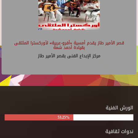
قصر الأمير طاز يقدم أمسية «أفرو-عربية» لأوركسترا الملتقى
بقيادة أحمد شمة
مركز الإبداع الفنى بقصر الأمير طاز
الورش الفنية
53.25%
ندوات ثقافية