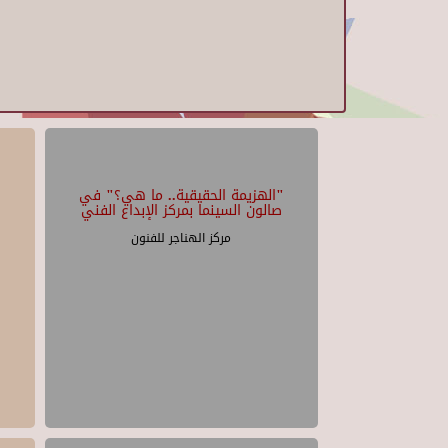
"الهزيمة الحقيقية.. ما هي؟" في
صالون السينما بمركز الإبداع الفني
مركز الهناجر للفنون