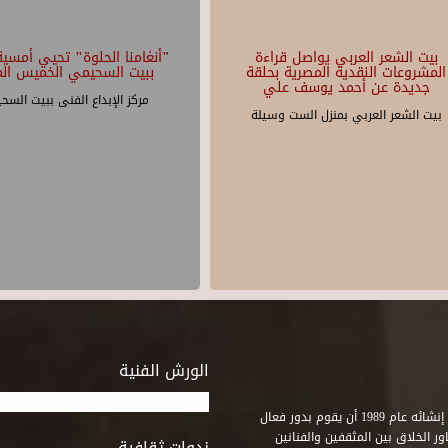
بيت الشعر العربي يواصل قراءة
"أنغامنا الحلوة" تحيي أمسية 
المشروعات النقدية المصرية بحلقة
ببيت السحيمي الخميس الم
جديدة عن أحمد يوسف علي
مركز الإبداع الفنى ببيت السح
بيت الشعر العربي بمنزل الست وسيلة
الورش الفنية
استطاع صندوق التنمية الثقافية على مدى خمسة وثلاثون عاماً منذ إنشائه عام 1989 أن يقوم بدور فعال
ر الخلاق بين المثقفين والفنانين
ندوات ثقافية