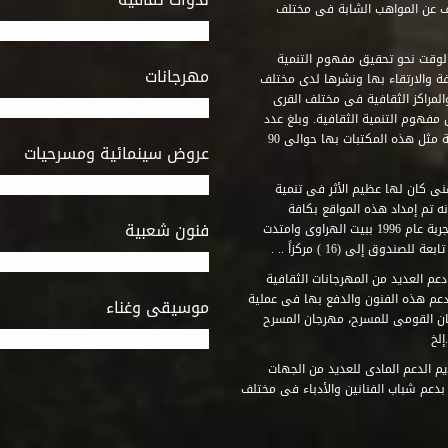
ف عن المواهب الشابة فى مختلف
وقت نحو تحقيق مفهوم التنمية
مهرجانات
ة والارتقاء بها ونشرها لدى مختلف
لمراكز الثقافية فى مختلف القرى
مفهوم التنمية الثقافية. وبلغ عدد
المكتبات التى أنشأها الصندوق فى أماكن لم يكن من المتصور إقامة مثل هذه المكتبات بها حوالى 90
عروض سينمائية ومسرحيات
فنى كان لها عظيم الأثر فى تنمية
ه تم إمداد هذه المواقع بكافة
فنون شعبية
المتطلبات التى تكفل لها أداء دورها الثقافى والفنى. وقد بدأت التجربة عام 1996 ببيت الهراوى وامتدت
وق إلى (16 ) مركزاً .. .
عم العديد من المهرجانات الثقافية
دعم هذه الفنون والدفع بها فى عملية
موسيقى وغناء
جان القومى للمسرح، مهرجان المسرح
إلخ
م الدعم المادى للعديد من الجهات
 بدعم شباب الفنانين والأدباء فى مختلف