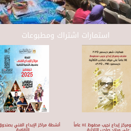
استمارات اشتراك ومطبوعات
متحف ومركز إبداع نجيب محفوظ ١١٤ عاماً
أنشطة مراكز الإبداع الفني بصندوق 
على ميلاد صاحب الثلاثية
الثقافية