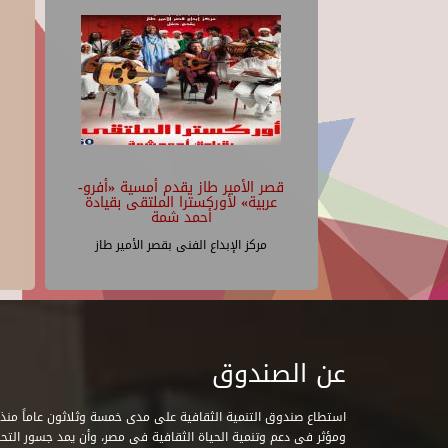
قصر الأمير طاز يقدم أمسية «أفرو-
عربية» لأوركسترا الملتقى بقيادة
أحمد شمة
مركز الإبداع الفنى بقصر الأمير طاز
عن الصندوق
ومؤثر فى دعم وتنمية الحياة الثقافية فى مصر، وأن يمد جسور التحاو