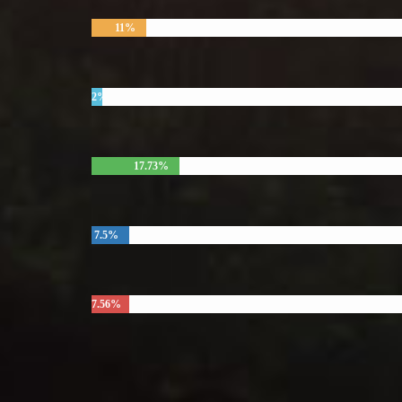
11%
2%
17.73%
7.5%
7.56%