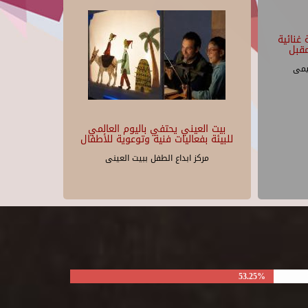
غنائية
قبل
يمى
بيت العيني يحتفي باليوم العالمي
للبيئة بفعاليات فنية وتوعوية للأطفال
مركز ابداع الطفل ببيت العينى
53.25%