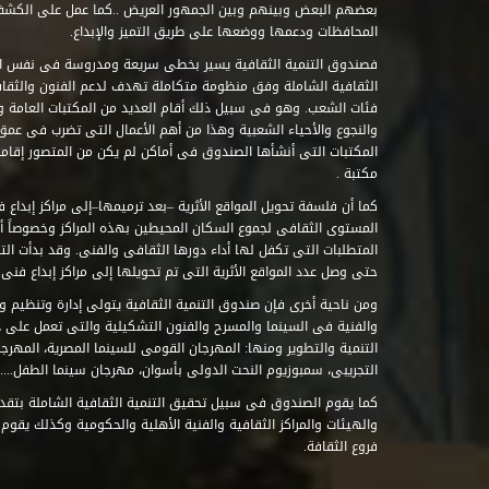
بعضهم البعض وبينهم وبين الجمهور العريض ..كما عمل على الكش
المحافظات ودعمها ووضعها على طريق التميز والإبداع.
فصندوق التنمية الثقافية يسير بخطى سريعة ومدروسة فى نفس ال
الثقافية الشاملة وفق منظومة متكاملة تهدف لدعم الفنون والثقاف
فئات الشعب. وهو فى سبيل ذلك أقام العديد من المكتبات العامة وا
والنجوع والأحياء الشعبية وهذا من أهم الأعمال التى تضرب فى عمق 
مكتبة .
كما أن فلسفة تحويل المواقع الأثرية –بعد ترميمها–إلى مراكز إبداع 
المستوى الثقافى لجموع السكان المحيطين بهذه المراكز وخصوصاً أن
حتى وصل عدد المواقع الأثرية التى تم تحويلها إلى مراكز إبداع فنى تابعة للصند
ومن ناحية أخرى فإن صندوق التنمية الثقافية يتولى إدارة وتنظيم ود
والفنية فى السينما والمسرح والفنون التشكيلية والتى تعمل على 
التنمية والتطوير ومنها: المهرجان القومى للسينما المصرية، المهر
التجريبى، سمبوزيوم النحت الدولى بأسوان، مهرجان سينما الطفل.....
كما يقوم الصندوق فى سبيل تحقيق التنمية الثقافية الشاملة بتقدي
والهيئات والمراكز الثقافية والفنية الأهلية والحكومية وكذلك يقوم
فروع الثقافة.