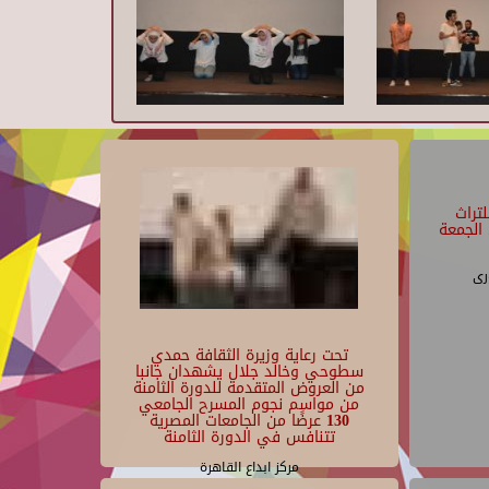
تراث
الجمعة
رى
تحت رعاية وزيرة الثقافة حمدي
سطوحي وخالد جلال يشهدان جانبا
من العروض المتقدمة للدورة الثامنة
من مواسم نجوم المسرح الجامعي
130 عرضًا من الجامعات المصرية
تتنافس في الدورة الثامنة
مركز ابداع القاهرة