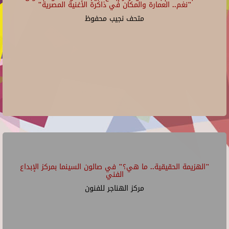
"نغم.. العمارة والمكان في ذاكرة الأغنية المصرية"
متحف نجيب محفوظ
"الهزيمة الحقيقية.. ما هي؟" في صالون السينما بمركز الإبداع
الفني
مركز الهناجر للفنون