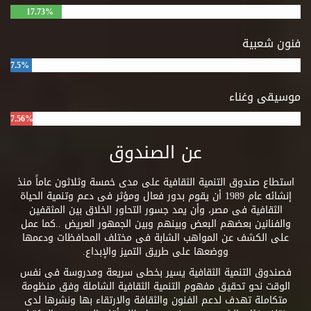
17.73%
فنون شعبية
7.5%
موسيقى وغناء
7.56%
عن الصندوق
استطاع صندوق التنمية الثقافية على مدى خمسة وثلاثون عاماً منذ
إنشائه عام 1989 أن يقوم بدور فعال ومؤثر فى دعم وتنمية الحياة
الثقافية فى مصر، وأن يمد جسور التحاور الخلاق بين المثقفين
والفنانين بعضهم البعض وبينهم وبين الجمهور العريض ..كما عمل
على الكشف عن المواهب الشابة فى مختلف المحافظات ودعمها
ووضعها على طريق التميز والإبداع.
فصندوق التنمية الثقافية يسير بخطى سريعة ومدروسة فى نفس
الوقت نحو تحقيق مفهوم التنمية الثقافية الشاملة وفق منظومة
متكاملة تهدف لدعم الفنون والثقافة والارتقاء بها ونشرها لدى