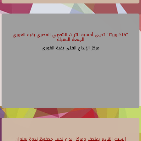
"فلكلوريتا" تحيي أمسية للتراث الشعبي المصري بقبة الغوري
الجمعة المقبلة
مركز الإبداع الفنى بقبة الغورى
السبت القادم بمتحف ومركز إبداع نجيب محفوظ ندوة بعنوان