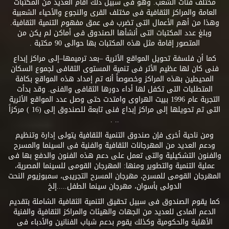
مختلف فئات الشعب. وهو فى سبيل ذلك أقام العديد من المكتبات
العامة والمراكز الثقافية فى مختلف القرى والنجوع والأحياء الشعبية
وهذا من أهم الأعمال التى تضرب فى عمق مفهوم التنمية الثقافية.
وبلغ عدد المكتبات التى أنشأها الصندوق فى أماكن لم يكن من
المتصور إقامة مثل هذه المكتبات بها حوالى 90 مكتبة .
كما أن فلسفة تحويل المواقع الأثرية –بعد ترميمها–إلى مراكز إبداع
فنى كان لها عظيم الأثر فى تنمية المستوى الثقافى لجموع السكان
المحيطين بهذه المراكز وخصوصاً أنه تم إمداد هذه المواقع بكافة
المتطلبات التى تكفل لها أداء دورها الثقافى والفنى. وقد بدأت
التجربة عام 1996 ببيت الهراوى وامتدت حتى وصل عدد المواقع الأثرية
التى تم تحويلها إلى مراكز إبداع فنى تابعة للصندوق إلى (16 ) مركزاً
.. .
ومن ناحية أخرى فإن صندوق التنمية الثقافية يتولى إدارة وتنظيم
ودعم العديد من المهرجانات الثقافية والفنية فى السينما والمسرح
والفنون التشكيلية والتى تعمل على دعم هذه الفنون والدفع بها فى
عملية التنمية والتطوير ومنها: المهرجان القومى للسينما المصرية،
المهرجان القومى للمسرح، مهرجان المسرح التجريبى، سمبوزيوم النحت
الدولى بأسوان، مهرجان سينما الطفل.....إلخ
كما يقوم الصندوق فى سبيل تحقيق التنمية الثقافية الشاملة بتقديم
الدعم المادى للعديد من الجهات والهيئات والمراكز الثقافية والفنية
الأهلية والحكومية وكذلك يقوم بدعم شباب الفنانين والأدباء فى