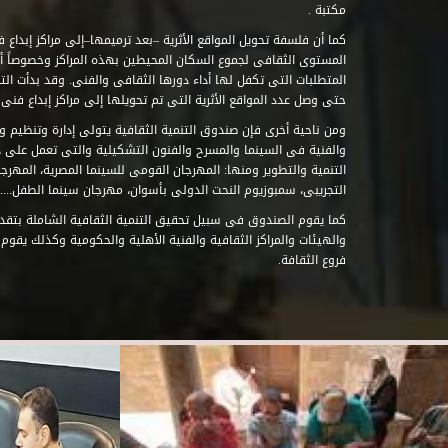
مكتبة .
كما أن فلسفة تحويل المواقع الأثرية –بعد ترميمها–إلى مراكز إبداع 
المستوى الثقافى لجموع السكان المحيطين بهذه المراكز وخصوصاً أن
حتى وصل عدد المواقع الأثرية التى تم تحويلها إلى مراكز إبداع فنى تابعة للصند
ومن ناحية أخرى فإن صندوق التنمية الثقافية يتولى إدارة وتنظيم ود
والفنية فى السينما والمسرح والفنون التشكيلية والتى تعمل على 
التنمية والتطوير ومنها: المهرجان القومى للسينما المصرية، المهر
التجريبى، سمبوزيوم النحت الدولى بأسوان، مهرجان سينما الطفل.....
كما يقوم الصندوق فى سبيل تحقيق التنمية الثقافية الشاملة بتقدي
والهيئات والمراكز الثقافية والفنية الأهلية والحكومية وكذلك يقوم
فروع الثقافة.