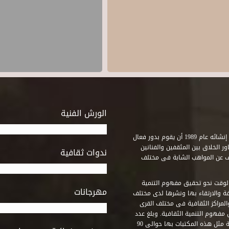
الورش الفنية
استطاع صندوق التنمية الثقافية على مدى خمسة وثلاثون عاماً منذ إنشائه عام 1989 أن يقوم بدور فعال
ر الخلاق بين المثقفين والفنانين
ندوات ثقافية
ف عن المواهب الشابة فى مختلف
وقت نحو تحقيق مفهوم التنمية
مهرجانات
ة والارتقاء بها ونشرها لدى مختلف
لمراكز الثقافية فى مختلف القرى
مفهوم التنمية الثقافية. وبلغ عدد
المكتبات التى أنشأها الصندوق فى أماكن لم يكن من المتصور إقامة مثل هذه المكتبات بها حوالى 90