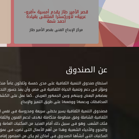
قصر الأمير طاز يقدم أمسية «أفرو-
عربية» لأوركسترا الملتقى بقيادة
أحمد شمة
مركز الإبداع الفنى بقصر الأمير طاز
عن الصندوق
ومؤثر فى دعم وتنمية الحياة الثقافية فى مصر، وأن يمد جسور التحاو
بعضهم البعض وبينهم وبين الجمهور العريض ..كما عمل على الكش
المحافظات ودعمها ووضعها على طريق التميز والإبداع.
فصندوق التنمية الثقافية يسير بخطى سريعة ومدروسة فى نفس ال
الثقافية الشاملة وفق منظومة متكاملة تهدف لدعم الفنون والثقاف
فئات الشعب. وهو فى سبيل ذلك أقام العديد من المكتبات العامة وا
والنجوع والأحياء الشعبية وهذا من أهم الأعمال التى تضرب فى عمق 