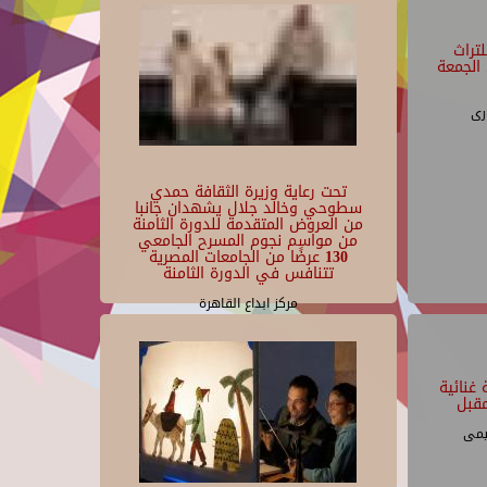
تراث
الجمعة
رى
تحت رعاية وزيرة الثقافة حمدي
سطوحي وخالد جلال يشهدان جانبا
من العروض المتقدمة للدورة الثامنة
من مواسم نجوم المسرح الجامعي
130 عرضًا من الجامعات المصرية
تتنافس في الدورة الثامنة
مركز ابداع القاهرة
غنائية
قبل
يمى