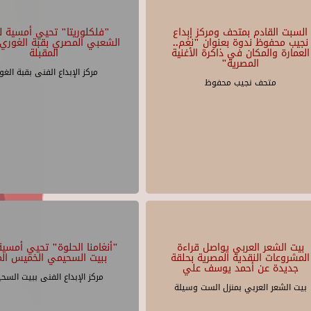
السبت القادم بمتحف ومركز إبداع
"فلكلوريتا" تحيي أمسية لل
نجيب محفوظ ندوة بعنوان "نغم..
الشعبي المصري بقبة الغوري 
العمارة والمكان في ذاكرة الأغنية
المقبلة
المصرية"
مركز الإبداع الفنى بقبة الغو
متحف نجيب محفوظ
بيت الشعر العربي يواصل قراءة
"أنغامنا الحلوة" تحيي أمسية 
المشروعات النقدية المصرية بحلقة
ببيت السحيمي الخميس الم
جديدة عن أحمد يوسف علي
مركز الإبداع الفنى ببيت السح
بيت الشعر العربي بمنزل الست وسيلة