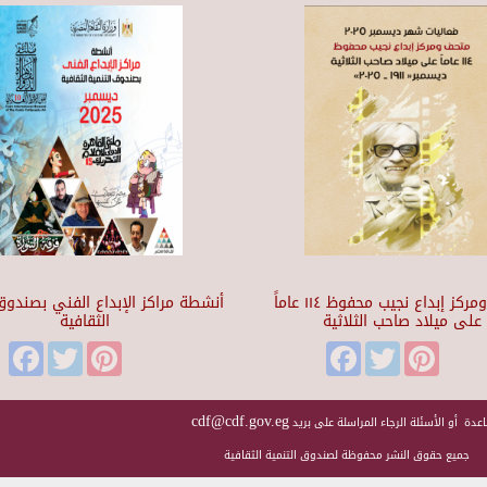
متحف ومركز إبداع نجيب محفوظ ١١٤ عاماً
أنشطة مراكز الإبداع الفني بصندوق 
على ميلاد صاحب الثلاثية
الثقافية
Facebook
Twitter
Pinterest
Facebook
Twitter
Pinteres
cdf@cdf.gov.eg
عدة أو الأسئلة الرجاء المراسلة على بريد
جميع حقوق النشر محفوظة لصندوق التنمية الثقافية