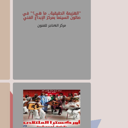
"الهزيمة الحقيقية.. ما هي؟" في
صالون السينما بمركز الإبداع الفني
مركز الهناجر للفنون