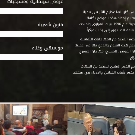
عروض سينمائية ومسرحيات
فنى كان لها عظيم الأثر فى تنمية
ه تم إمداد هذه المواقع بكافة
فنون شعبية
المتطلبات التى تكفل لها أداء دورها الثقافى والفنى. وقد بدأت التجربة عام 1996 ببيت الهراوى وامتدت
وق إلى (16 ) مركزاً .. .
عم العديد من المهرجانات الثقافية
دعم هذه الفنون والدفع بها فى عملية
موسيقى وغناء
جان القومى للمسرح، مهرجان المسرح
إلخ
م الدعم المادى للعديد من الجهات
 بدعم شباب الفنانين والأدباء فى مختلف