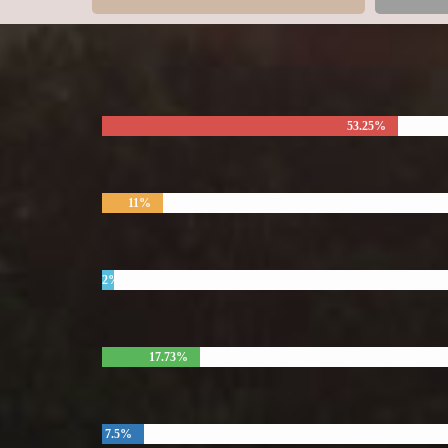
53.25%
11%
2%
17.73%
7.5%