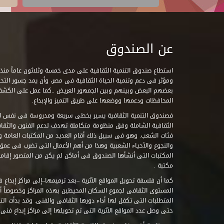
عن الصندوق
ومؤثر فى دعم وتنمية الحياة الثقافية فى مصر، وأن يمد جسور التحاو
بعضهم البعض وبينهم وبين الجمهور العريض ..كما عمل على الكش
المحافظات ودعمها ووضعها على طريق التميز والإبداع.
فصندوق التنمية الثقافية يسير بخطى سريعة ومدروسة فى نفس ال
الثقافية الشاملة وفق منظومة متكاملة تهدف لدعم الفنون والثقاف
فئات الشعب. وهو فى سبيل ذلك أقام العديد من المكتبات العامة وا
والنجوع والأحياء الشعبية وهذا من أهم الأعمال التى تضرب فى عمق 
مكتبة .
كما أن فلسفة تحويل المواقع الأثرية –بعد ترميمها–إلى مراكز إبداع 
المستوى الثقافى لجموع السكان المحيطين بهذه المراكز وخصوصاً أن
حتى وصل عدد المواقع الأثرية التى تم تحويلها إلى مراكز إبداع فنى تابعة للصند