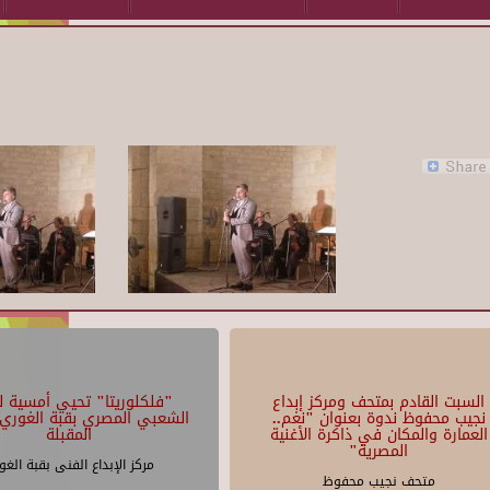
السبت القادم بمتحف ومركز إبداع
"فلكلوريتا" تحيي أمسية لل
نجيب محفوظ ندوة بعنوان "نغم..
الشعبي المصري بقبة الغوري 
العمارة والمكان في ذاكرة الأغنية
المقبلة
المصرية"
مركز الإبداع الفنى بقبة الغو
متحف نجيب محفوظ