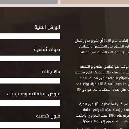
الورش الفنية
استطاع صندوق التنمية الثقافية على مدى خمسة وثلاثون عاماً منذ إنشائه عام 1989 أن يقوم بدور فعال
ر الخلاق بين المثقفين والفنانين
ندوات ثقافية
ف عن المواهب الشابة فى مختلف
وقت نحو تحقيق مفهوم التنمية
مهرجانات
ة والارتقاء بها ونشرها لدى مختلف
لمراكز الثقافية فى مختلف القرى
مفهوم التنمية الثقافية. وبلغ عدد
المكتبات التى أنشأها الصندوق فى أماكن لم يكن من المتصور إقامة مثل هذه المكتبات بها حوالى 90
عروض سينمائية ومسرحيات
فنى كان لها عظيم الأثر فى تنمية
ه تم إمداد هذه المواقع بكافة
فنون شعبية
المتطلبات التى تكفل لها أداء دورها الثقافى والفنى. وقد بدأت التجربة عام 1996 ببيت الهراوى وامتدت
وق إلى (16 ) مركزاً .. .