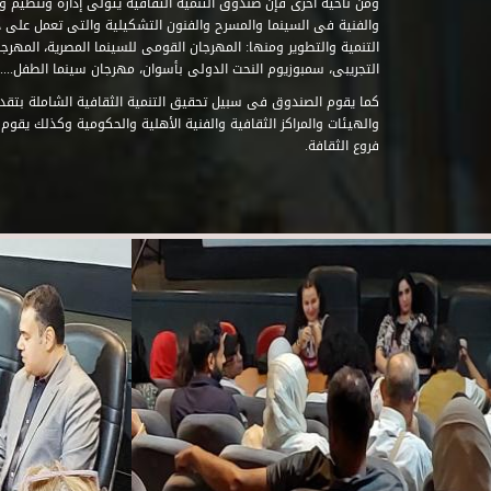
ومن ناحية أخرى فإن صندوق التنمية الثقافية يتولى إدارة وتنظيم ود
والفنية فى السينما والمسرح والفنون التشكيلية والتى تعمل على 
التنمية والتطوير ومنها: المهرجان القومى للسينما المصرية، المهر
التجريبى، سمبوزيوم النحت الدولى بأسوان، مهرجان سينما الطفل.....
كما يقوم الصندوق فى سبيل تحقيق التنمية الثقافية الشاملة بتقدي
والهيئات والمراكز الثقافية والفنية الأهلية والحكومية وكذلك يقوم
فروع الثقافة.