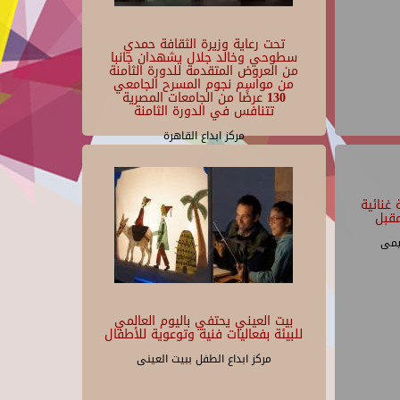
تحت رعاية وزيرة الثقافة حمدي
سطوحي وخالد جلال يشهدان جانبا
من العروض المتقدمة للدورة الثامنة
من مواسم نجوم المسرح الجامعي
130 عرضًا من الجامعات المصرية
تتنافس في الدورة الثامنة
مركز ابداع القاهرة
غنائية
قبل
يمى
بيت العيني يحتفي باليوم العالمي
للبيئة بفعاليات فنية وتوعوية للأطفال
مركز ابداع الطفل ببيت العينى