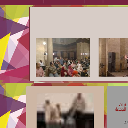
تراث
الجمعة
رى