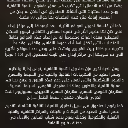
العامة والمراكز الثقافية فى مختلف القرى والنجوع والأحياء الشعبية
وهذا من أهم الأعمال التى تضرب فى عمق مفهوم التنمية الثقافية.
وبلغ عدد المكتبات التى أنشأها الصندوق فى أماكن لم يكن من
المتصور إقامة مثل هذه المكتبات بها حوالى 90 مكتبة .
كما أن فلسفة تحويل المواقع الأثرية –بعد ترميمها–إلى مراكز إبداع
فنى كان لها عظيم الأثر فى تنمية المستوى الثقافى لجموع السكان
المحيطين بهذه المراكز وخصوصاً أنه تم إمداد هذه المواقع بكافة
المتطلبات التى تكفل لها أداء دورها الثقافى والفنى. وقد بدأت
التجربة عام 1996 ببيت الهراوى وامتدت حتى وصل عدد المواقع الأثرية
التى تم تحويلها إلى مراكز إبداع فنى تابعة للصندوق إلى (16 ) مركزاً
.. .
ومن ناحية أخرى فإن صندوق التنمية الثقافية يتولى إدارة وتنظيم
ودعم العديد من المهرجانات الثقافية والفنية فى السينما والمسرح
والفنون التشكيلية والتى تعمل على دعم هذه الفنون والدفع بها فى
عملية التنمية والتطوير ومنها: المهرجان القومى للسينما المصرية،
المهرجان القومى للمسرح، مهرجان المسرح التجريبى، سمبوزيوم النحت
الدولى بأسوان، مهرجان سينما الطفل.....إلخ
كما يقوم الصندوق فى سبيل تحقيق التنمية الثقافية الشاملة بتقديم
الدعم المادى للعديد من الجهات والهيئات والمراكز الثقافية والفنية
الأهلية والحكومية وكذلك يقوم بدعم شباب الفنانين والأدباء فى
مختلف فروع الثقافة.