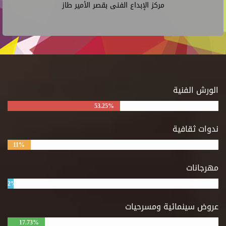
مركز الإبداع الفنى بقصر الأمير طاز
الورش الفنية
53.25%
ندوات ثقافية
11%
مهرجانات
2%
عروض سينمائية ومسرحيات
17.73%