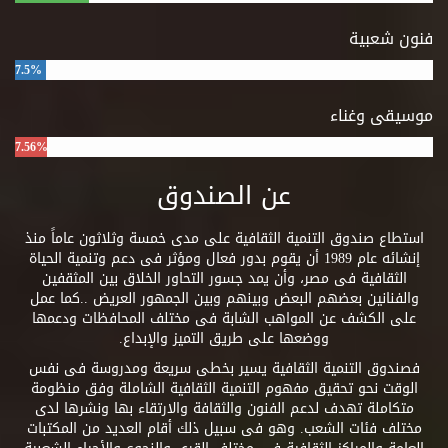
فنون شعبية
7.5%
موسيقى وغناء
7.56%
عن الصندوق
استطاع صندوق التنمية الثقافية على مدى خمسة وثلاثون عاماً منذ
إنشائه عام 1989 أن يقوم بدور فعال ومؤثر فى دعم وتنمية الحياة
الثقافية فى مصر، وأن يمد جسور التحاور الخلاق بين المثقفين
والفنانين بعضهم البعض وبينهم وبين الجمهور العريض ..كما عمل
على الكشف عن المواهب الشابة فى مختلف المحافظات ودعمها
ووضعها على طريق التميز والإبداع.
فصندوق التنمية الثقافية يسير بخطى سريعة ومدروسة فى نفس
الوقت نحو تحقيق مفهوم التنمية الثقافية الشاملة وفق منظومة
متكاملة تهدف لدعم الفنون والثقافة والارتقاء بها ونشرها لدى
مختلف فئات الشعب. وهو فى سبيل ذلك أقام العديد من المكتبات