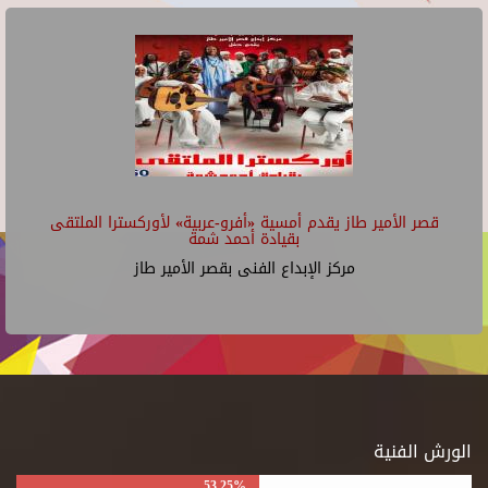
قصر الأمير طاز يقدم أمسية «أفرو-عربية» لأوركسترا الملتقى
بقيادة أحمد شمة
مركز الإبداع الفنى بقصر الأمير طاز
الورش الفنية
53.25%