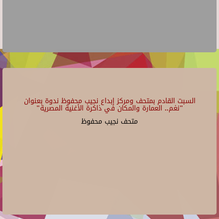
السبت القادم بمتحف ومركز إبداع نجيب محفوظ ندوة بعنوان
"نغم.. العمارة والمكان في ذاكرة الأغنية المصرية"
متحف نجيب محفوظ