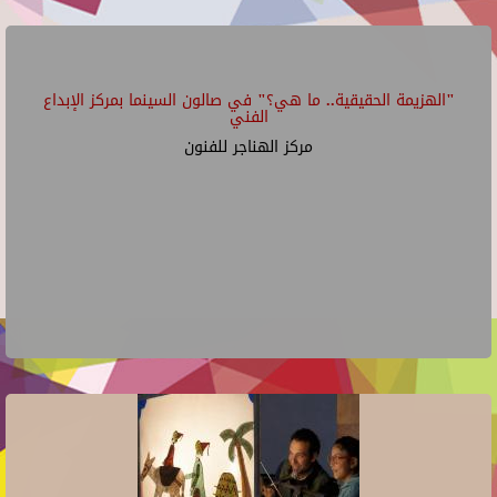
"الهزيمة الحقيقية.. ما هي؟" في صالون السينما بمركز الإبداع
الفني
مركز الهناجر للفنون