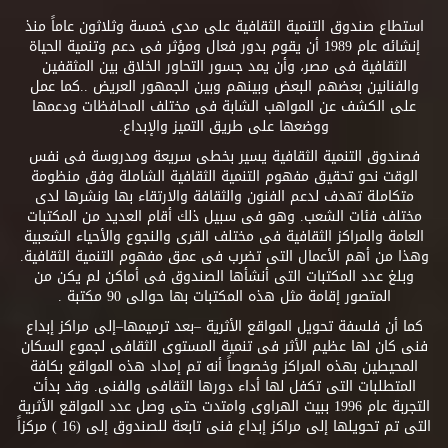
استطاع صندوق التنمية الثقافية على مدى خمسة وثلاثون عاماً منذ
إنشائه عام 1989 أن يقوم بدور فعال ومؤثر فى دعم وتنمية الحياة
الثقافية فى مصر، وأن يمد جسور التحاور الخلاق بين المثقفين
والفنانين بعضهم البعض وبينهم وبين الجمهور العريض ..كما عمل
على الكشف عن المواهب الشابة فى مختلف المحافظات ودعمها
ووضعها على طريق التميز والإبداع.
فصندوق التنمية الثقافية يسير بخطى سريعة ومدروسة فى نفس
الوقت نحو تحقيق مفهوم التنمية الثقافية الشاملة وفق منظومة
متكاملة تهدف لدعم الفنون والثقافة والارتقاء بها ونشرها لدى
مختلف فئات الشعب. وهو فى سبيل ذلك أقام العديد من المكتبات
العامة والمراكز الثقافية فى مختلف القرى والنجوع والأحياء الشعبية
وهذا من أهم الأعمال التى تضرب فى عمق مفهوم التنمية الثقافية.
وبلغ عدد المكتبات التى أنشأها الصندوق فى أماكن لم يكن من
المتصور إقامة مثل هذه المكتبات بها حوالى 90 مكتبة .
كما أن فلسفة تحويل المواقع الأثرية –بعد ترميمها–إلى مراكز إبداع
فنى كان لها عظيم الأثر فى تنمية المستوى الثقافى لجموع السكان
المحيطين بهذه المراكز وخصوصاً أنه تم إمداد هذه المواقع بكافة
المتطلبات التى تكفل لها أداء دورها الثقافى والفنى. وقد بدأت
التجربة عام 1996 ببيت الهراوى وامتدت حتى وصل عدد المواقع الأثرية
التى تم تحويلها إلى مراكز إبداع فنى تابعة للصندوق إلى (16 ) مركزاً
.. .