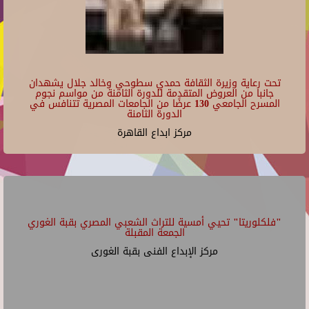
تحت رعاية وزيرة الثقافة حمدي سطوحي وخالد جلال يشهدان
جانبا من العروض المتقدمة للدورة الثامنة من مواسم نجوم
المسرح الجامعي 130 عرضًا من الجامعات المصرية تتنافس في
الدورة الثامنة
مركز ابداع القاهرة
"فلكلوريتا" تحيي أمسية للتراث الشعبي المصري بقبة الغوري
الجمعة المقبلة
مركز الإبداع الفنى بقبة الغورى