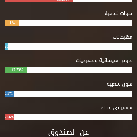
ندوات ثقافية
11%
مهرجانات
2%
عروض سينمائية ومسرحيات
17.73%
فنون شعبية
7.5%
موسيقى وغناء
7.56%
عن الصندوق