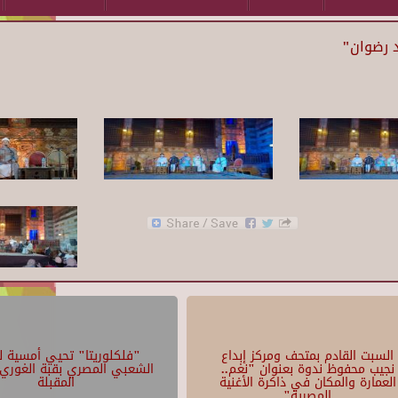
د رضوان"
السبت القادم بمتحف ومركز إبداع
"فلكلوريتا" تحيي أمسية لل
نجيب محفوظ ندوة بعنوان "نغم..
الشعبي المصري بقبة الغوري 
العمارة والمكان في ذاكرة الأغنية
المقبلة
المصرية"