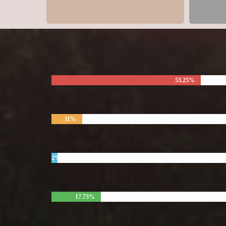
53.25%
11%
2%
17.73%