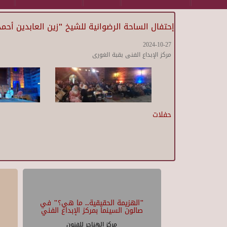
إحتفال الساحة الرضوانية للشيخ "زين العابدين أحم
2024-10-27
مركز الإبداع الفنى بقبة الغورى
حفلات
"الهزيمة الحقيقية.. ما هي؟" في
صالون السينما بمركز الإبداع الفني
مركز الهناجر للفنون