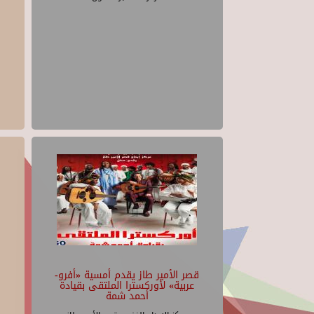
قصر الأمير طاز يقدم أمسية «أفرو-
عربية» لأوركسترا الملتقى بقيادة
أحمد شمة