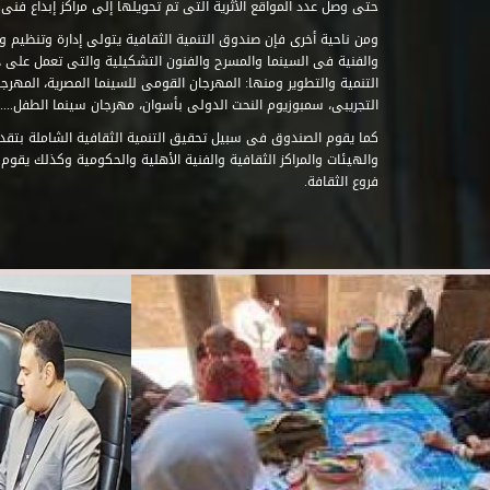
حتى وصل عدد المواقع الأثرية التى تم تحويلها إلى مراكز إبداع فنى تابعة للصند
ومن ناحية أخرى فإن صندوق التنمية الثقافية يتولى إدارة وتنظيم ود
والفنية فى السينما والمسرح والفنون التشكيلية والتى تعمل على 
التنمية والتطوير ومنها: المهرجان القومى للسينما المصرية، المهر
التجريبى، سمبوزيوم النحت الدولى بأسوان، مهرجان سينما الطفل.....
كما يقوم الصندوق فى سبيل تحقيق التنمية الثقافية الشاملة بتقدي
والهيئات والمراكز الثقافية والفنية الأهلية والحكومية وكذلك يقوم
فروع الثقافة.