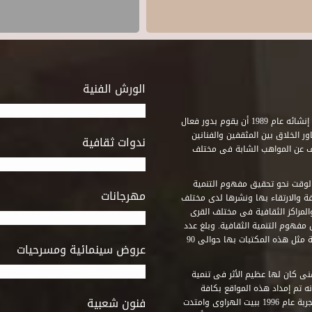
الورش الفنية
استطاع صندوق التنمية الثقافية على مدى خمسة وثلاثون عاماً منذ إنشائه عام 1989 أن يقوم بدور فعال
ر الخلاق بين المثقفين والفنانين
ندوات ثقافية
ف عن المواهب الشابة فى مختلف
وقت نحو تحقيق مفهوم التنمية
مهرجانات
ة والارتقاء بها ونشرها لدى مختلف
لمراكز الثقافية فى مختلف القرى
مفهوم التنمية الثقافية. وبلغ عدد
المكتبات التى أنشأها الصندوق فى أماكن لم يكن من المتصور إقامة مثل هذه المكتبات بها حوالى 90
عروض سينمائية ومسرحيات
فنى كان لها عظيم الأثر فى تنمية
ه تم إمداد هذه المواقع بكافة
فنون شعبية
المتطلبات التى تكفل لها أداء دورها الثقافى والفنى. وقد بدأت التجربة عام 1996 ببيت الهراوى وامتدت