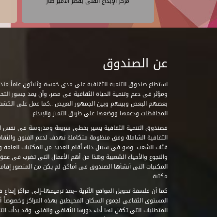
مركز الإبداع الفنى بقصر الأمير طاز
عن الصندوق
ومؤثر فى دعم وتنمية الحياة الثقافية فى مصر، وأن يمد جسور التحاو
بعضهم البعض وبينهم وبين الجمهور العريض ..كما عمل على الكش
المحافظات ودعمها ووضعها على طريق التميز والإبداع.
فصندوق التنمية الثقافية يسير بخطى سريعة ومدروسة فى نفس ال
الثقافية الشاملة وفق منظومة متكاملة تهدف لدعم الفنون والثقاف
فئات الشعب. وهو فى سبيل ذلك أقام العديد من المكتبات العامة وا
والنجوع والأحياء الشعبية وهذا من أهم الأعمال التى تضرب فى عمق 
مكتبة .
كما أن فلسفة تحويل المواقع الأثرية –بعد ترميمها–إلى مراكز إبداع 
المستوى الثقافى لجموع السكان المحيطين بهذه المراكز وخصوصاً أن