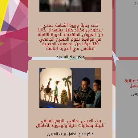
رى
تحت رعاية وزيرة الثقافة حمدي
سطوحي وخالد جلال يشهدان جانبا
من العروض المتقدمة للدورة الثامنة
من مواسم نجوم المسرح الجامعي
130 عرضًا من الجامعات المصرية
تتنافس في الدورة الثامنة
مركز ابداع القاهرة
غنائية
قبل
يمى
بيت العيني يحتفي باليوم العالمي
للبيئة بفعاليات فنية وتوعوية للأطفال
مركز ابداع الطفل ببيت العينى