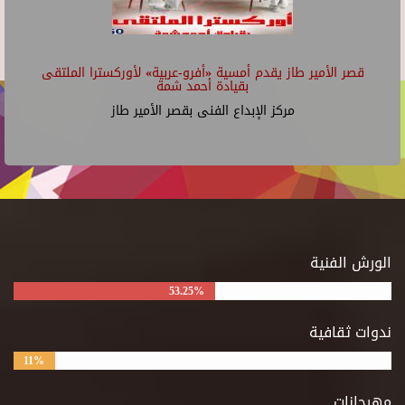
قصر الأمير طاز يقدم أمسية «أفرو-عربية» لأوركسترا الملتقى
بقيادة أحمد شمة
مركز الإبداع الفنى بقصر الأمير طاز
الورش الفنية
53.25%
ندوات ثقافية
11%
مهرجانات