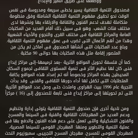
ووضعها على طريق التميز والإبداع.
فصندوق التنمية الثقافية يسير بخطى سريعة ومدروسة فى نفس
الوقت نحو تحقيق مفهوم التنمية الثقافية الشاملة وفق منظومة
متكاملة تهدف لدعم الفنون والثقافة والارتقاء بها ونشرها لدى
مختلف فئات الشعب. وهو فى سبيل ذلك أقام العديد من المكتبات
العامة والمراكز الثقافية فى مختلف القرى والنجوع والأحياء الشعبية
وهذا من أهم الأعمال التى تضرب فى عمق مفهوم التنمية الثقافية.
وبلغ عدد المكتبات التى أنشأها الصندوق فى أماكن لم يكن من
المتصور إقامة مثل هذه المكتبات بها حوالى 90 مكتبة .
كما أن فلسفة تحويل المواقع الأثرية –بعد ترميمها–إلى مراكز إبداع
فنى كان لها عظيم الأثر فى تنمية المستوى الثقافى لجموع السكان
المحيطين بهذه المراكز وخصوصاً أنه تم إمداد هذه المواقع بكافة
المتطلبات التى تكفل لها أداء دورها الثقافى والفنى. وقد بدأت
التجربة عام 1996 ببيت الهراوى وامتدت حتى وصل عدد المواقع الأثرية
التى تم تحويلها إلى مراكز إبداع فنى تابعة للصندوق إلى (16 ) مركزاً
.. .
ومن ناحية أخرى فإن صندوق التنمية الثقافية يتولى إدارة وتنظيم
ودعم العديد من المهرجانات الثقافية والفنية فى السينما والمسرح
والفنون التشكيلية والتى تعمل على دعم هذه الفنون والدفع بها فى
عملية التنمية والتطوير ومنها: المهرجان القومى للسينما المصرية،
المهرجان القومى للمسرح، مهرجان المسرح التجريبى، سمبوزيوم النحت