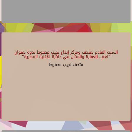
السبت القادم بمتحف ومركز إبداع نجيب محفوظ ندوة بعنوان
"نغم.. العمارة والمكان في ذاكرة الأغنية المصرية"
متحف نجيب محفوظ