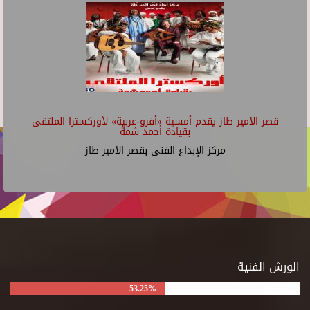
قصر الأمير طاز يقدم أمسية «أفرو-عربية» لأوركسترا الملتقى
بقيادة أحمد شمة
مركز الإبداع الفنى بقصر الأمير طاز
الورش الفنية
53.25%