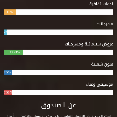
ندوات ثقافية
11%
مهرجانات
2%
عروض سينمائية ومسرحيات
17.73%
فنون شعبية
7.5%
موسيقى وغناء
7.56%
عن الصندوق
استطاع صندوق التنمية الثقافية على مدى خمسة وثلاثون عاماً منذ