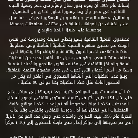
إنشائه عام 1989 أن يقوم بدور فعال ومؤثر فى دعم وتنمية الحياة
الثقافية فى مصر، وأن يمد جسور التحاور الخلاق بين المثقفين
والفنانين بعضهم البعض وبينهم وبين الجمهور العريض ..كما عمل
على الكشف عن المواهب الشابة فى مختلف المحافظات ودعمها
ووضعها على طريق التميز والإبداع.
فصندوق التنمية الثقافية يسير بخطى سريعة ومدروسة فى نفس
الوقت نحو تحقيق مفهوم التنمية الثقافية الشاملة وفق منظومة
متكاملة تهدف لدعم الفنون والثقافة والارتقاء بها ونشرها لدى
مختلف فئات الشعب. وهو فى سبيل ذلك أقام العديد من المكتبات
العامة والمراكز الثقافية فى مختلف القرى والنجوع والأحياء الشعبية
وهذا من أهم الأعمال التى تضرب فى عمق مفهوم التنمية الثقافية.
وبلغ عدد المكتبات التى أنشأها الصندوق فى أماكن لم يكن من
المتصور إقامة مثل هذه المكتبات بها حوالى 90 مكتبة .
كما أن فلسفة تحويل المواقع الأثرية –بعد ترميمها–إلى مراكز إبداع
فنى كان لها عظيم الأثر فى تنمية المستوى الثقافى لجموع السكان
المحيطين بهذه المراكز وخصوصاً أنه تم إمداد هذه المواقع بكافة
المتطلبات التى تكفل لها أداء دورها الثقافى والفنى. وقد بدأت
التجربة عام 1996 ببيت الهراوى وامتدت حتى وصل عدد المواقع الأثرية
التى تم تحويلها إلى مراكز إبداع فنى تابعة للصندوق إلى (16 ) مركزاً
.. .
ومن ناحية أخرى فإن صندوق التنمية الثقافية يتولى إدارة وتنظيم