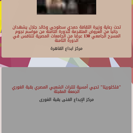
تحت رعاية وزيرة الثقافة حمدي سطوحي وخالد جلال يشهدان
جانبا من العروض المتقدمة للدورة الثامنة من مواسم نجوم
المسرح الجامعي 130 عرضًا من الجامعات المصرية تتنافس في
الدورة الثامنة
مركز ابداع القاهرة
"فلكلوريتا" تحيي أمسية للتراث الشعبي المصري بقبة الغوري
الجمعة المقبلة
مركز الإبداع الفنى بقبة الغورى