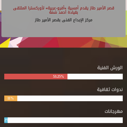
قصر الأمير طاز يقدم أمسية «أفرو-عربية» لأوركسترا الملتقى
بقيادة أحمد شمة
مركز الإبداع الفنى بقصر الأمير طاز
الورش الفنية
53.25%
ندوات ثقافية
11%
مهرجانات
2%