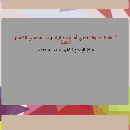
"أنغامنا الحلوة" تحيي أمسية غنائية ببيت السحيمي الخميس
المقبل
مركز الإبداع الفنى ببيت السحيمى