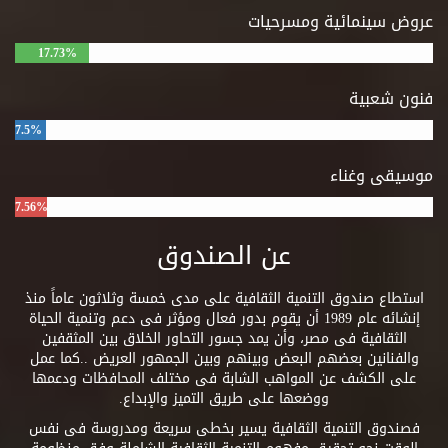
عروض سينمائية ومسرحيات
17.73%
فنون شعبية
7.5%
موسيقى وغناء
7.56%
عن الصندوق
استطاع صندوق التنمية الثقافية على مدى خمسة وثلاثون عاماً منذ
إنشائه عام 1989 أن يقوم بدور فعال ومؤثر فى دعم وتنمية الحياة
الثقافية فى مصر، وأن يمد جسور التحاور الخلاق بين المثقفين
والفنانين بعضهم البعض وبينهم وبين الجمهور العريض ..كما عمل
على الكشف عن المواهب الشابة فى مختلف المحافظات ودعمها
ووضعها على طريق التميز والإبداع.
فصندوق التنمية الثقافية يسير بخطى سريعة ومدروسة فى نفس