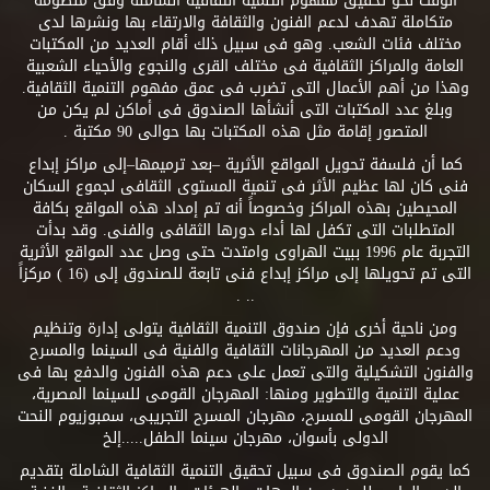
الوقت نحو تحقيق مفهوم التنمية الثقافية الشاملة وفق منظومة
متكاملة تهدف لدعم الفنون والثقافة والارتقاء بها ونشرها لدى
مختلف فئات الشعب. وهو فى سبيل ذلك أقام العديد من المكتبات
العامة والمراكز الثقافية فى مختلف القرى والنجوع والأحياء الشعبية
وهذا من أهم الأعمال التى تضرب فى عمق مفهوم التنمية الثقافية.
وبلغ عدد المكتبات التى أنشأها الصندوق فى أماكن لم يكن من
المتصور إقامة مثل هذه المكتبات بها حوالى 90 مكتبة .
كما أن فلسفة تحويل المواقع الأثرية –بعد ترميمها–إلى مراكز إبداع
فنى كان لها عظيم الأثر فى تنمية المستوى الثقافى لجموع السكان
المحيطين بهذه المراكز وخصوصاً أنه تم إمداد هذه المواقع بكافة
المتطلبات التى تكفل لها أداء دورها الثقافى والفنى. وقد بدأت
التجربة عام 1996 ببيت الهراوى وامتدت حتى وصل عدد المواقع الأثرية
التى تم تحويلها إلى مراكز إبداع فنى تابعة للصندوق إلى (16 ) مركزاً
.. .
ومن ناحية أخرى فإن صندوق التنمية الثقافية يتولى إدارة وتنظيم
ودعم العديد من المهرجانات الثقافية والفنية فى السينما والمسرح
والفنون التشكيلية والتى تعمل على دعم هذه الفنون والدفع بها فى
عملية التنمية والتطوير ومنها: المهرجان القومى للسينما المصرية،
المهرجان القومى للمسرح، مهرجان المسرح التجريبى، سمبوزيوم النحت
الدولى بأسوان، مهرجان سينما الطفل.....إلخ
كما يقوم الصندوق فى سبيل تحقيق التنمية الثقافية الشاملة بتقديم