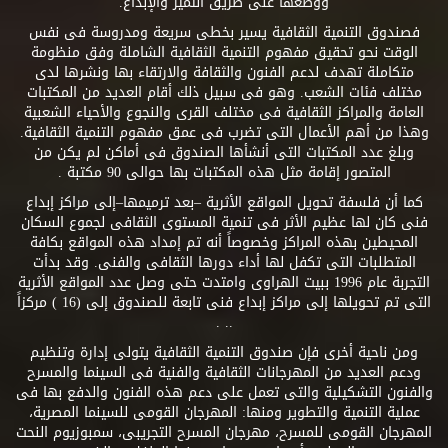
ووضعها على طريق التميز والإبداع.
فصندوق التنمية الثقافية يسير بخطى سريعة ومدروسة فى نفس
الوقت نحو تحقيق مفهوم التنمية الثقافية الشاملة وفق منظومة
متكاملة تهدف لدعم الفنون والثقافة والارتقاء بها ونشرها لدى
مختلف فئات الشعب. وهو فى سبيل ذلك أقام العديد من المكتبات
العامة والمراكز الثقافية فى مختلف القرى والنجوع والأحياء الشعبية
وهذا من أهم الأعمال التى تضرب فى عمق مفهوم التنمية الثقافية.
وبلغ عدد المكتبات التى أنشأها الصندوق فى أماكن لم يكن من
المتصور إقامة مثل هذه المكتبات بها حوالى 90 مكتبة .
كما أن فلسفة تحويل المواقع الأثرية –بعد ترميمها–إلى مراكز إبداع
فنى كان لها عظيم الأثر فى تنمية المستوى الثقافى لجموع السكان
المحيطين بهذه المراكز وخصوصاً أنه تم إمداد هذه المواقع بكافة
المتطلبات التى تكفل لها أداء دورها الثقافى والفنى. وقد بدأت
التجربة عام 1996 ببيت الهراوى وامتدت حتى وصل عدد المواقع الأثرية
التى تم تحويلها إلى مراكز إبداع فنى تابعة للصندوق إلى (16 ) مركزاً
.. .
ومن ناحية أخرى فإن صندوق التنمية الثقافية يتولى إدارة وتنظيم
ودعم العديد من المهرجانات الثقافية والفنية فى السينما والمسرح
والفنون التشكيلية والتى تعمل على دعم هذه الفنون والدفع بها فى
عملية التنمية والتطوير ومنها: المهرجان القومى للسينما المصرية،
المهرجان القومى للمسرح، مهرجان المسرح التجريبى، سمبوزيوم النحت