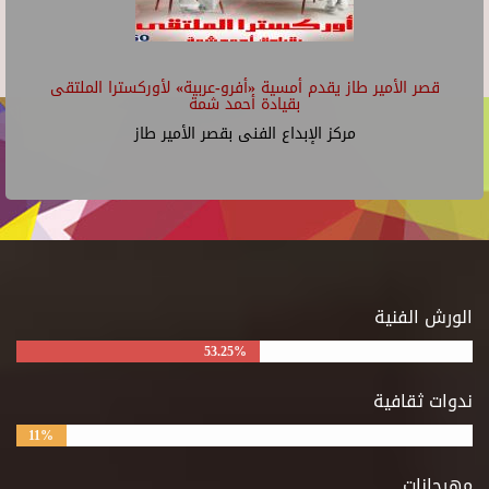
قصر الأمير طاز يقدم أمسية «أفرو-عربية» لأوركسترا الملتقى
بقيادة أحمد شمة
مركز الإبداع الفنى بقصر الأمير طاز
الورش الفنية
53.25%
ندوات ثقافية
11%
مهرجانات