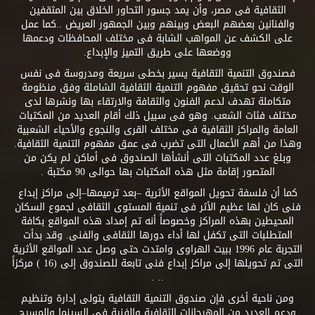
الثقافية فى مصر، وأن يمد جسور التحاور الخلاق بين المثقفين
والفنانين بعضهم البعض وبينهم وبين الجمهور العريض ..كما عمل
على الكشف عن المواهب الشابة فى مختلف المحافظات ودعمها
ووضعها على طريق التميز والإبداع.
فصندوق التنمية الثقافية يسير بخطى سريعة ومدروسة فى نفس
الوقت نحو تحقيق مفهوم التنمية الثقافية الشاملة وفق منظومة
متكاملة تهدف لدعم الفنون والثقافة والارتقاء بها ونشرها لدى
مختلف فئات الشعب. وهو فى سبيل ذلك أقام العديد من المكتبات
العامة والمراكز الثقافية فى مختلف القرى والنجوع والأحياء الشعبية
وهذا من أهم الأعمال التى تضرب فى عمق مفهوم التنمية الثقافية.
وبلغ عدد المكتبات التى أنشأها الصندوق فى أماكن لم يكن من
المتصور إقامة مثل هذه المكتبات بها حوالى 90 مكتبة .
كما أن فلسفة تحويل المواقع الأثرية –بعد ترميمها–إلى مراكز إبداع
فنى كان لها عظيم الأثر فى تنمية المستوى الثقافى لجموع السكان
المحيطين بهذه المراكز وخصوصاً أنه تم إمداد هذه المواقع بكافة
المتطلبات التى تكفل لها أداء دورها الثقافى والفنى. وقد بدأت
التجربة عام 1996 ببيت الهراوى وامتدت حتى وصل عدد المواقع الأثرية
التى تم تحويلها إلى مراكز إبداع فنى تابعة للصندوق إلى (16 ) مركزاً
.. .
ومن ناحية أخرى فإن صندوق التنمية الثقافية يتولى إدارة وتنظيم
ودعم العديد من المهرجانات الثقافية والفنية فى السينما والمسرح