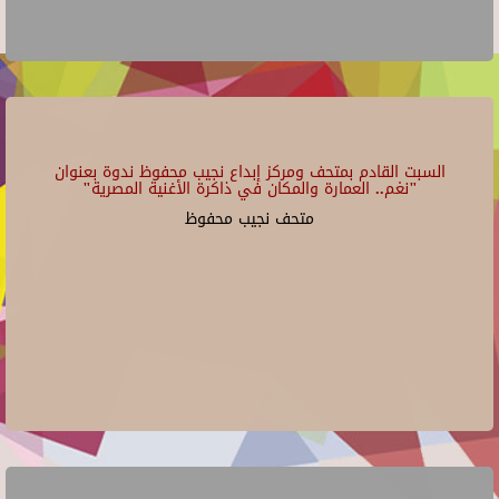
السبت القادم بمتحف ومركز إبداع نجيب محفوظ ندوة بعنوان
"نغم.. العمارة والمكان في ذاكرة الأغنية المصرية"
متحف نجيب محفوظ