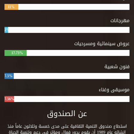
11%
مهرجانات
2%
عروض سينمائية ومسرحيات
17.73%
فنون شعبية
7.5%
موسيقى وغناء
7.56%
عن الصندوق
استطاع صندوق التنمية الثقافية على مدى خمسة وثلاثون عاماً منذ
إنشائه عام 1989 أن يقوم بدور فعال ومؤثر فى دعم وتنمية الحياة