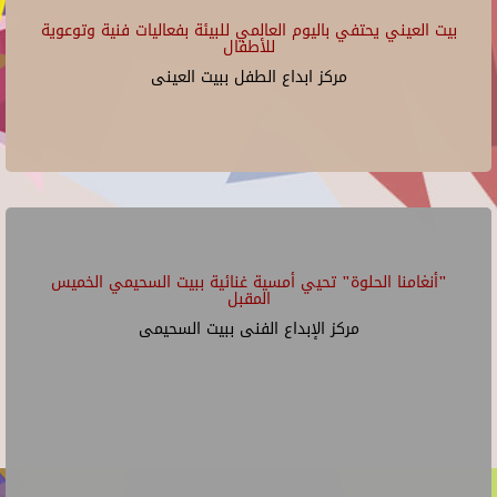
بيت العيني يحتفي باليوم العالمي للبيئة بفعاليات فنية وتوعوية
للأطفال
مركز ابداع الطفل ببيت العينى
"أنغامنا الحلوة" تحيي أمسية غنائية ببيت السحيمي الخميس
المقبل
مركز الإبداع الفنى ببيت السحيمى