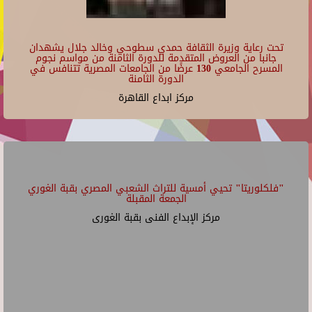
تحت رعاية وزيرة الثقافة حمدي سطوحي وخالد جلال يشهدان
جانبا من العروض المتقدمة للدورة الثامنة من مواسم نجوم
المسرح الجامعي 130 عرضًا من الجامعات المصرية تتنافس في
الدورة الثامنة
مركز ابداع القاهرة
"فلكلوريتا" تحيي أمسية للتراث الشعبي المصري بقبة الغوري
الجمعة المقبلة
مركز الإبداع الفنى بقبة الغورى