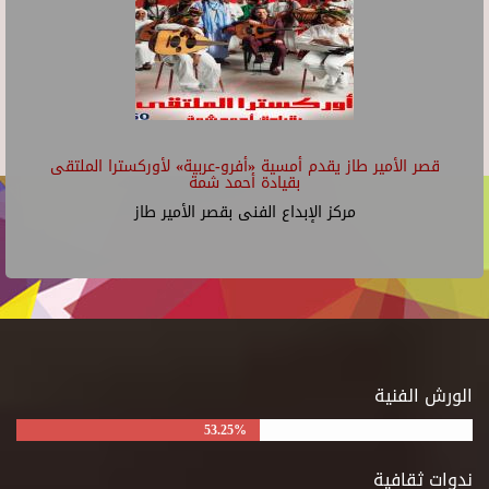
قصر الأمير طاز يقدم أمسية «أفرو-عربية» لأوركسترا الملتقى
بقيادة أحمد شمة
مركز الإبداع الفنى بقصر الأمير طاز
الورش الفنية
53.25%
ندوات ثقافية