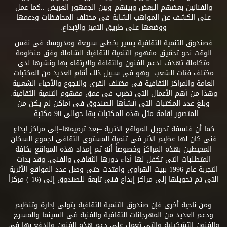
والفنانين بعضهم البعض وبينهم وبين الجمهور العريض ..كما عمل
على الكشف عن المواهب الشابة فى مختلف المحافظات ودعمها
ووضعها على طريق التميز والإبداع.
فصندوق التنمية الثقافية يسير بخطى سريعة ومدروسة فى نفس
الوقت نحو تحقيق مفهوم التنمية الثقافية الشاملة وفق منظومة
متكاملة تهدف لدعم الفنون والثقافة والارتقاء بها ونشرها لدى
مختلف فئات الشعب. وهو فى سبيل ذلك أقام العديد من المكتبات
العامة والمراكز الثقافية فى مختلف القرى والنجوع والأحياء الشعبية
وهذا من أهم الأعمال التى تضرب فى عمق مفهوم التنمية الثقافية.
وبلغ عدد المكتبات التى أنشأها الصندوق فى أماكن لم يكن من
المتصور إقامة مثل هذه المكتبات بها حوالى 90 مكتبة .
كما أن فلسفة تحويل المواقع الأثرية –بعد ترميمها–إلى مراكز إبداع
فنى كان لها عظيم الأثر فى تنمية المستوى الثقافى لجموع السكان
المحيطين بهذه المراكز وخصوصاً أنه تم إمداد هذه المواقع بكافة
المتطلبات التى تكفل لها أداء دورها الثقافى والفنى. وقد بدأت
التجربة عام 1996 ببيت الهراوى وامتدت حتى وصل عدد المواقع الأثرية
التى تم تحويلها إلى مراكز إبداع فنى تابعة للصندوق إلى (16 ) مركزاً
.. .
ومن ناحية أخرى فإن صندوق التنمية الثقافية يتولى إدارة وتنظيم
ودعم العديد من المهرجانات الثقافية والفنية فى السينما والمسرح
والفنون التشكيلية والتى تعمل على دعم هذه الفنون والدفع بها فى