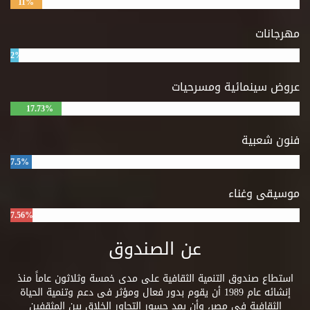
11%
مهرجانات
2%
عروض سينمائية ومسرحيات
17.73%
فنون شعبية
7.5%
موسيقى وغناء
7.56%
عن الصندوق
استطاع صندوق التنمية الثقافية على مدى خمسة وثلاثون عاماً منذ
إنشائه عام 1989 أن يقوم بدور فعال ومؤثر فى دعم وتنمية الحياة
الثقافية فى مصر، وأن يمد جسور التحاور الخلاق بين المثقفين