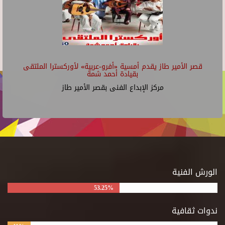
قصر الأمير طاز يقدم أمسية «أفرو-عربية» لأوركسترا الملتقى
بقيادة أحمد شمة
مركز الإبداع الفنى بقصر الأمير طاز
الورش الفنية
53.25%
ندوات ثقافية