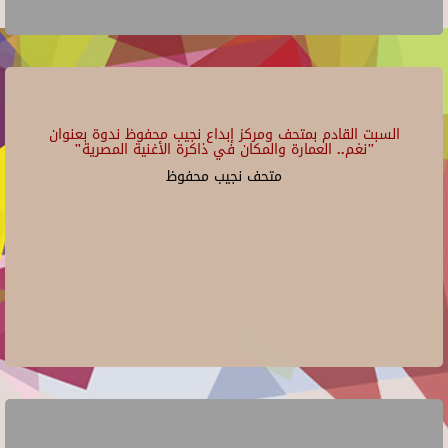
السبت القادم بمتحف ومركز إبداع نجيب محفوظ ندوة بعنوان
"نغم.. العمارة والمكان في ذاكرة الأغنية المصرية"
متحف نجيب محفوظ