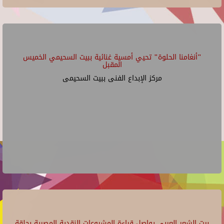
"أنغامنا الحلوة" تحيي أمسية غنائية ببيت السحيمي الخميس
المقبل
مركز الإبداع الفنى ببيت السحيمى
بيت الشعر العربي يواصل قراءة المشروعات النقدية المصرية بحلقة