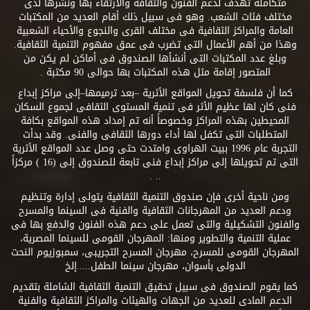
متكاملة تهدف لدعم الفنون والثقافة والارتقاء بها ونشرها لدى
مختلف فئات الشعب. وهو فى سبيل ذلك أقام العديد من المكتبات
العامة والمراكز الثقافية فى مختلف القرى والنجوع والأحياء الشعبية
وهذا من أهم الأعمال التى تضرب فى عمق مفهوم التنمية الثقافية.
وبلغ عدد المكتبات التى أنشأها الصندوق فى أماكن لم يكن من
المتصور إقامة مثل هذه المكتبات بها حوالى 90 مكتبة .
كما أن فلسفة تحويل المواقع الأثرية –بعد ترميمها–إلى مراكز إبداع
فنى كان لها عظيم الأثر فى تنمية المستوى الثقافى لجموع السكان
المحيطين بهذه المراكز وخصوصاً أنه تم إمداد هذه المواقع بكافة
المتطلبات التى تكفل لها أداء دورها الثقافى والفنى. وقد بدأت
التجربة عام 1996 ببيت الهراوى وامتدت حتى وصل عدد المواقع الأثرية
التى تم تحويلها إلى مراكز إبداع فنى تابعة للصندوق إلى (16 ) مركزاً
.. .
ومن ناحية أخرى فإن صندوق التنمية الثقافية يتولى إدارة وتنظيم
ودعم العديد من المهرجانات الثقافية والفنية فى السينما والمسرح
والفنون التشكيلية والتى تعمل على دعم هذه الفنون والدفع بها فى
عملية التنمية والتطوير ومنها: المهرجان القومى للسينما المصرية،
المهرجان القومى للمسرح، مهرجان المسرح التجريبى، سمبوزيوم النحت
الدولى بأسوان، مهرجان سينما الطفل.....إلخ
كما يقوم الصندوق فى سبيل تحقيق التنمية الثقافية الشاملة بتقديم
الدعم المادى للعديد من الجهات والهيئات والمراكز الثقافية والفنية