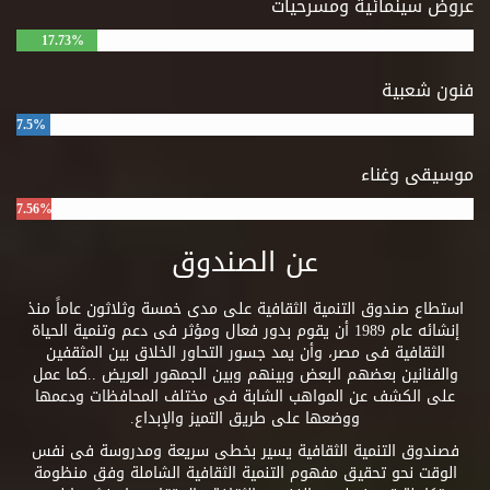
عروض سينمائية ومسرحيات
17.73%
فنون شعبية
7.5%
موسيقى وغناء
7.56%
عن الصندوق
استطاع صندوق التنمية الثقافية على مدى خمسة وثلاثون عاماً منذ
إنشائه عام 1989 أن يقوم بدور فعال ومؤثر فى دعم وتنمية الحياة
الثقافية فى مصر، وأن يمد جسور التحاور الخلاق بين المثقفين
والفنانين بعضهم البعض وبينهم وبين الجمهور العريض ..كما عمل
على الكشف عن المواهب الشابة فى مختلف المحافظات ودعمها
ووضعها على طريق التميز والإبداع.
فصندوق التنمية الثقافية يسير بخطى سريعة ومدروسة فى نفس
الوقت نحو تحقيق مفهوم التنمية الثقافية الشاملة وفق منظومة