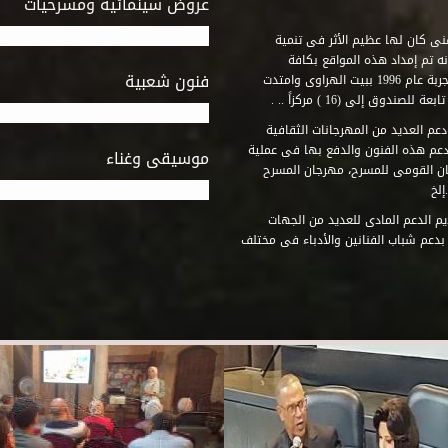
عروض سينمائية ومسرحيات
فنى كان لها عظيم الأثر فى تنمية
ه تم إمداد هذه المواقع بكافة
فنون شعبية
المتطلبات التى تكفل لها أداء دورها الثقافى والفنى. وقد بدأت التجربة عام 1996 ببيت الهراوى وامتدت
وق إلى (16 ) مركزاً .. .
عم العديد من المهرجانات الثقافية
دعم هذه الفنون والدفع بها فى عملية
موسيقى وغناء
جان القومى للمسرح، مهرجان المسرح
إلخ
م الدعم المادى للعديد من الجهات
 بدعم شباب الفنانين والأدباء فى مختلف