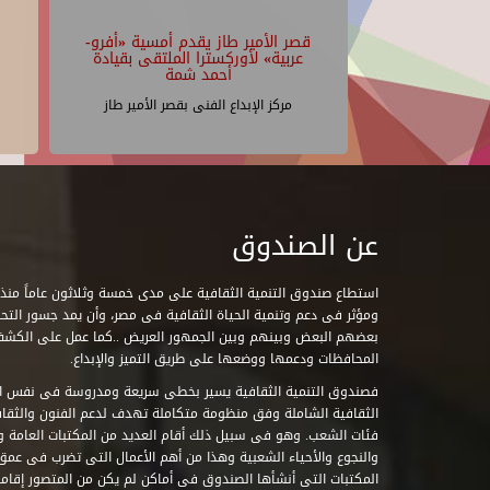
قصر الأمير طاز يقدم أمسية «أفرو-
عربية» لأوركسترا الملتقى بقيادة
أحمد شمة
مركز الإبداع الفنى بقصر الأمير طاز
عن الصندوق
ومؤثر فى دعم وتنمية الحياة الثقافية فى مصر، وأن يمد جسور التحاو
بعضهم البعض وبينهم وبين الجمهور العريض ..كما عمل على الكش
المحافظات ودعمها ووضعها على طريق التميز والإبداع.
فصندوق التنمية الثقافية يسير بخطى سريعة ومدروسة فى نفس ال
الثقافية الشاملة وفق منظومة متكاملة تهدف لدعم الفنون والثقاف
فئات الشعب. وهو فى سبيل ذلك أقام العديد من المكتبات العامة وا
والنجوع والأحياء الشعبية وهذا من أهم الأعمال التى تضرب فى عمق 