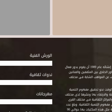
الورش الفنية
استطاع صندوق التنمية الثقافية على مدى خمسة وثلاثون عاماً منذ إنشائه عام 1989 أن يقوم بدور فعال
ر الخلاق بين المثقفين والفنانين
ندوات ثقافية
ف عن المواهب الشابة فى مختلف
وقت نحو تحقيق مفهوم التنمية
مهرجانات
ة والارتقاء بها ونشرها لدى مختلف
لمراكز الثقافية فى مختلف القرى
مفهوم التنمية الثقافية. وبلغ عدد
المكتبات التى أنشأها الصندوق فى أماكن لم يكن من المتصور إقامة مثل هذه المكتبات بها حوالى 90