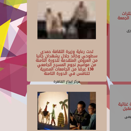
تراث
الجمعة
رى
تحت رعاية وزيرة الثقافة حمدي
سطوحي وخالد جلال يشهدان جانبا
من العروض المتقدمة للدورة الثامنة
من مواسم نجوم المسرح الجامعي
130 عرضًا من الجامعات المصرية
تتنافس في الدورة الثامنة
مركز ابداع القاهرة
غنائية
قبل
يمى