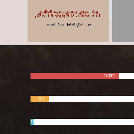
بيت العيني يحتفي باليوم العالمي
للبيئة بفعاليات فنية وتوعوية للأطفال
مركز ابداع الطفل ببيت العينى
53.25%
11%
2%