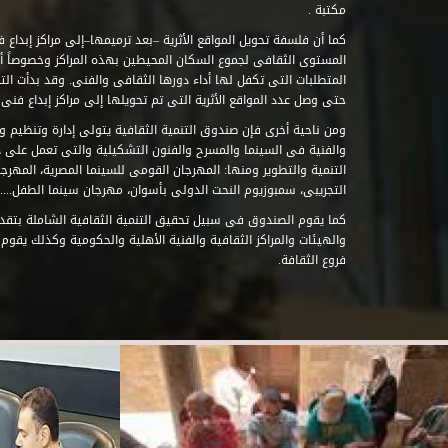
مكتبة .
كما أن فلسفة تحويل المواقع الأثرية –بعد ترميمها–إلى مراكز إبداع 
المستوى الثقافى لجموع السكان المحيطين بهذه المراكز وخصوصاً أن
حتى وصل عدد المواقع الأثرية التى تم تحويلها إلى مراكز إبداع فنى تابعة للصند
ومن ناحية أخرى فإن صندوق التنمية الثقافية يتولى إدارة وتنظيم ود
والفنية فى السينما والمسرح والفنون التشكيلية والتى تعمل على 
التنمية والتطوير ومنها: المهرجان القومى للسينما المصرية، المهر
التجريبى، سمبوزيوم النحت الدولى بأسوان، مهرجان سينما الطفل.....
كما يقوم الصندوق فى سبيل تحقيق التنمية الثقافية الشاملة بتقدي
والهيئات والمراكز الثقافية والفنية الأهلية والحكومية وكذلك يقوم
فروع الثقافة.