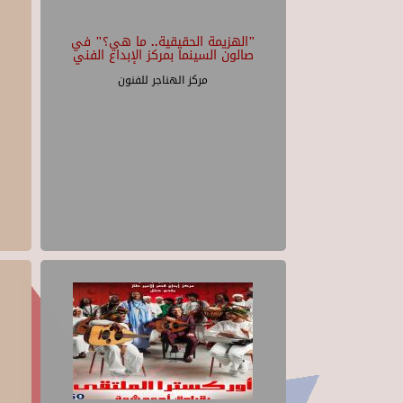
"الهزيمة الحقيقية.. ما هي؟" في
صالون السينما بمركز الإبداع الفني
مركز الهناجر للفنون